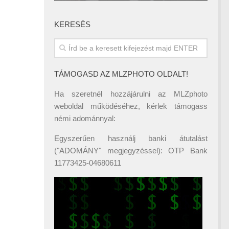
KERESÉS
TÁMOGASD AZ MLZPHOTO OLDALT!
Ha szeretnél hozzájárulni az MLZphoto
weboldal működéséhez, kérlek támogass
némi adománnyal:
Egyszerűen használj banki átutalást
("ADOMÁNY" megjegyzéssel): OTP Bank
11773425-04680611