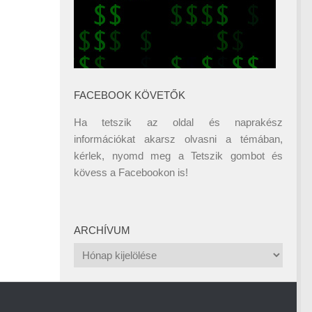
FACEBOOK KÖVETŐK
Ha tetszik az oldal és naprakész
információkat akarsz olvasni a témában,
kérlek, nyomd meg a Tetszik gombot és
kövess a
Facebookon
is!
ARCHÍVUM
Archívum