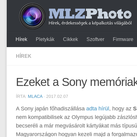
Hírek
Pletykák
Cikkek
Szoftver
Firmware
HÍREK
Ezeket a Sony memóriak
ÍRTA:
MLACA
· 2017.02.07
A Sony japán főhadiszállása
adta hírül
, hogy az
S
nem kompatibilisek az Olympus legújabb zászlósh
becseréli a már megvásárolt kártyákat más típusú
Magyarországon hogyan kezeli majd a forgalmaz