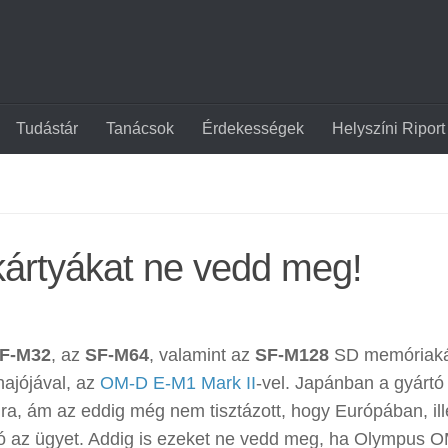
Tudástár
Tanácsok
Érdekességek
Helyszíni Riport
ártyákat ne vedd meg!
F-M32
, az
SF-M64
, valamint az
SF-M128
SD memóriaká
ajójával, az
OM-D E-M1 Mark II
-vel. Japánban a gyártó
ra, ám az eddig még nem tisztázott, hogy Európában, ill
ó az ügyet. Addig is ezeket ne vedd meg, ha Olympus 