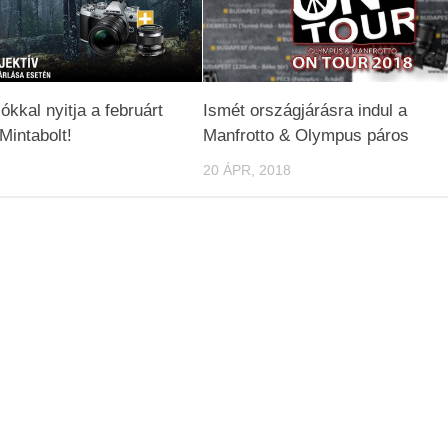
kkal nyitja a februárt
Ismét országjárásra indul a
intabolt!
Manfrotto & Olympus páros
20 ÁPR, 2018