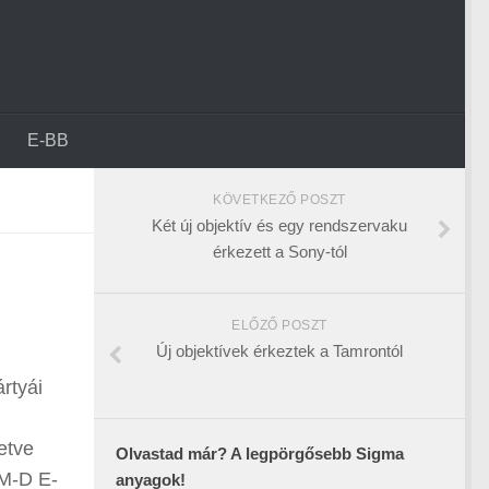
E-BB
KÖVETKEZŐ POSZT
Két új objektív és egy rendszervaku
érkezett a Sony-tól
ELŐZŐ POSZT
Új objektívek érkeztek a Tamrontól
rtyái
etve
Olvastad már? A legpörgősebb Sigma
OM-D E-
anyagok!