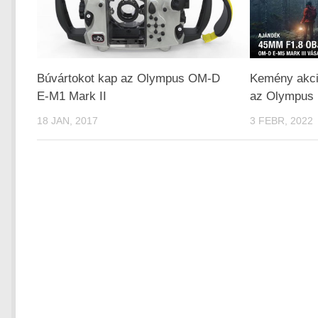
Búvártokot kap az Olympus OM-D
Kemény akció
E-M1 Mark II
az Olympus M
18 JAN, 2017
3 FEBR, 2022