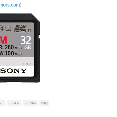
mors.com
)
28
SF-M32
SF-M64
sony