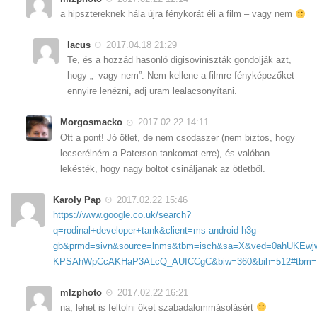
a hipsztereknek hála újra fénykorát éli a film – vagy nem
lacus
2017.04.18 21:29
Te, és a hozzád hasonló digisoviniszták gondolják azt,
hogy „- vagy nem”. Nem kellene a filmre fényképezőket
ennyire lenézni, adj uram lealacsonyítani.
Morgosmacko
2017.02.22 14:11
Ott a pont! Jó ötlet, de nem csodaszer (nem biztos, hogy
lecserélném a Paterson tankomat erre), és valóban
lekésték, hogy nagy boltot csináljanak az ötletből.
Karoly Pap
2017.02.22 15:46
https://www.google.co.uk/search?
q=rodinal+developer+tank&client=ms-android-h3g-
gb&prmd=sivn&source=lnms&tbm=isch&sa=X&ved=0ahUKEwj
KPSAhWpCcAKHaP3ALcQ_AUICCgC&biw=360&bih=512#tbm=is
mlzphoto
2017.02.22 16:21
na, lehet is feltolni őket szabadalommásolásért