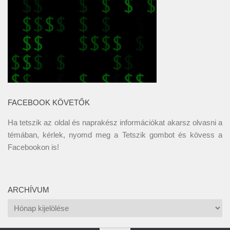
FACEBOOK KÖVETŐK
Ha tetszik az oldal és naprakész információkat akarsz olvasni a
témában, kérlek, nyomd meg a Tetszik gombot és kövess a
Facebookon
is!
ARCHÍVUM
Archívum