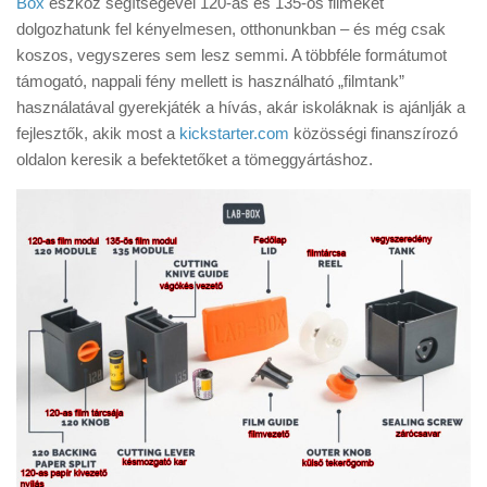
Box
eszköz segítségével 120-as és 135-ös filmeket
Tanácsok
dolgozhatunk fel kényelmesen, otthonunkban – és még csak
Érdekességek
koszos, vegyszeres sem lesz semmi. A többféle formátumot
támogató, nappali fény mellett is használható „filmtank”
Helyszíni Riport
használatával gyerekjáték a hívás, akár iskoláknak is ajánlják a
E-BB
fejlesztők, akik most a
kickstarter.com
közösségi finanszírozó
oldalon keresik a befektetőket a tömeggyártáshoz.