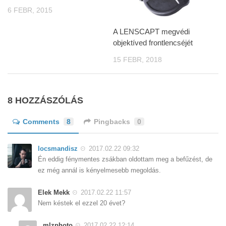
6 FEBR, 2015
A LENSCAPT megvédi
objektíved frontlencséjét
15 FEBR, 2018
8 HOZZÁSZÓLÁS
Comments
8
Pingbacks
0
locsmandisz
2017.02.22 09:32
Én eddig fénymentes zsákban oldottam meg a befűzést, de
ez még annál is kényelmesebb megoldás.
Elek Mekk
2017.02.22 11:57
Nem késtek el ezzel 20 évet?
mlzphoto
2017.02.22 12:14