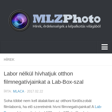
Hírek
HÍREK
Pletykák
Labor nélkül hívhatjuk otthon
Cikkek
filmnegatívjainkat a Lab-Box-szal
Szoftver
ÍRTA:
MLACA
· 2017.02.22
Firmware
Soha többé nem kell átalakítani az otthoni fürdőszobát
Tudástár
filmlaborrá, ha elő szeretnénk hívni filmnegatívjainkat! A
Lab-