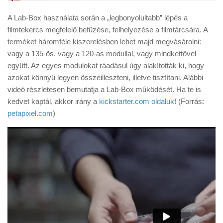
A Lab-Box használata során a „legbonyolultabb” lépés a
filmtekercs megfelelő befűzése, felhelyezése a filmtárcsára. A
terméket háromféle kiszerelésben lehet majd megvásárolni:
vagy a 135-ös, vagy a 120-as modullal, vagy mindkettővel
együtt. Az egyes modulokat ráadásul úgy alakították ki, hogy
azokat könnyű legyen összeilleszteni, illetve tisztítani. Alábbi
videó részletesen bemutatja a Lab-Box működését. Ha te is
kedvet kaptál, akkor irány a
kickstarter.com oldaluk
! (Forrás:
petapixel.com
)