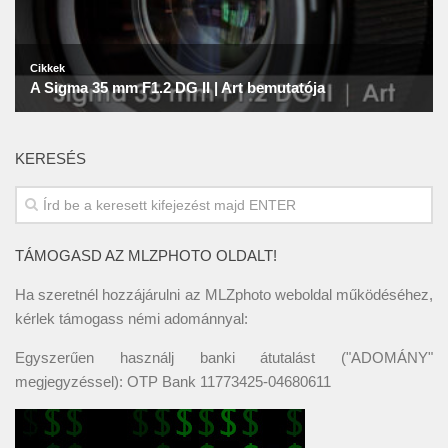
KERESÉS
TÁMOGASD AZ MLZPHOTO OLDALT!
Ha szeretnél hozzájárulni az MLZphoto weboldal működéséhez,
kérlek támogass némi adománnyal:
Egyszerűen használj banki átutalást ("ADOMÁNY"
megjegyzéssel): OTP Bank 11773425-04680611