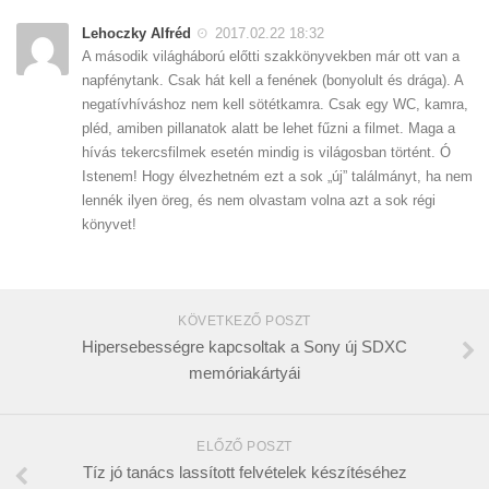
Lehoczky Alfréd
2017.02.22 18:32
A második világháború előtti szakkönyvekben már ott van a
napfénytank. Csak hát kell a fenének (bonyolult és drága). A
negatívhíváshoz nem kell sötétkamra. Csak egy WC, kamra,
pléd, amiben pillanatok alatt be lehet fűzni a filmet. Maga a
hívás tekercsfilmek esetén mindig is világosban történt. Ó
Istenem! Hogy élvezhetném ezt a sok „új” találmányt, ha nem
lennék ilyen öreg, és nem olvastam volna azt a sok régi
könyvet!
KÖVETKEZŐ POSZT
Hipersebességre kapcsoltak a Sony új SDXC
memóriakártyái
ELŐZŐ POSZT
Tíz jó tanács lassított felvételek készítéséhez