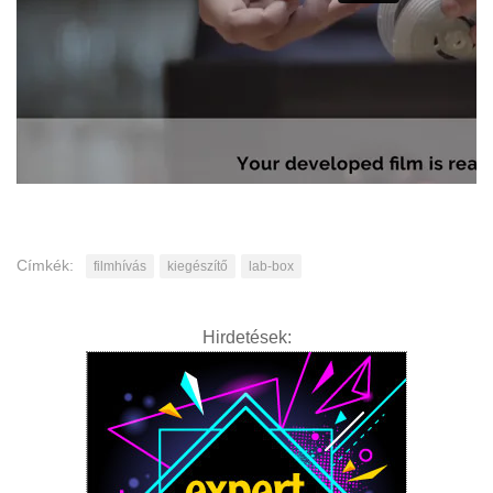
Címkék:
filmhívás
kiegészítő
lab-box
Hirdetések: