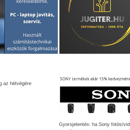
g az hétvégére
Gyorsjelentés: ha Sony fotós/vi