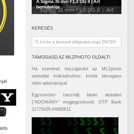
KERESÉS
TÁMOGASD AZ MLZPHOTO OLDALT!
Ha szeretnél hozzájárulni az MLZphoto
weboldal működéséhez, kérlek támogass
némi adománnyal:
Egyszerűen használj banki átutalást
("ADOMÁNY" megjegyzéssel): OTP Bank
11773425-04680611
deós