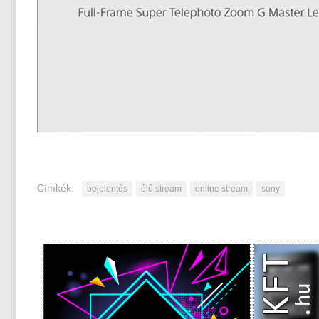
Címkék:
bejelentés
élő stream
online stream
sony