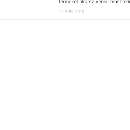
terméket akarsz venni, most ted
12 ÁPR, 2018