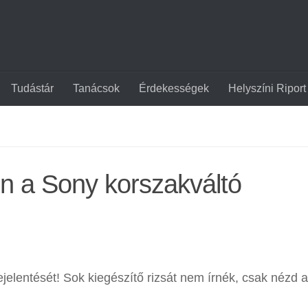
Tudástár
Tanácsok
Érdekességek
Helyszíni Riport
en a Sony korszakváltó
jelentését! Sok kiegészítő rizsát nem írnék, csak nézd a