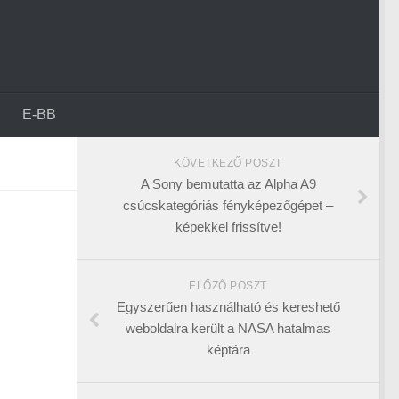
E-BB
KÖVETKEZŐ POSZT
A Sony bemutatta az Alpha A9
csúcskategóriás fényképezőgépet –
képekkel frissítve!
ELŐZŐ POSZT
Egyszerűen használható és kereshető
weboldalra került a NASA hatalmas
képtára