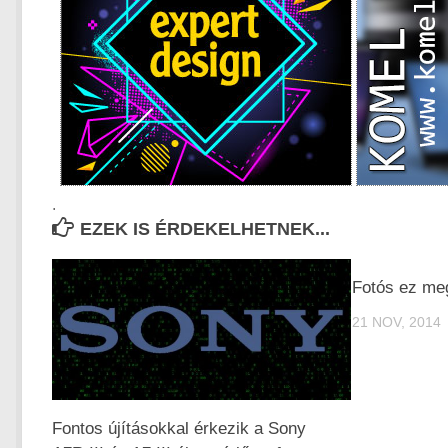
.
EZEK IS ÉRDEKELHETNEK...
Fotós ez me
21 NOV, 2014
Fontos újításokkal érkezik a Sony