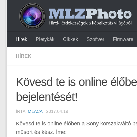
Hírek
Pletykák
Cikkek
Szoftver
Firmware
HÍREK
Kövesd te is online élőb
bejelentését!
ÍRTA:
MLACA
· 2017.04.19
Kövesd te is online élőben a Sony korszakváltó be
műsort és kész. Íme: