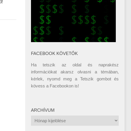
d!
FACEBOOK KÖVETŐK
Ha tetszik az oldal és naprakész
információkat akarsz olvasni a témában,
kérlek, nyomd meg a Tetszik gombot és
kövess a
Facebookon
is!
ARCHÍVUM
Archívum