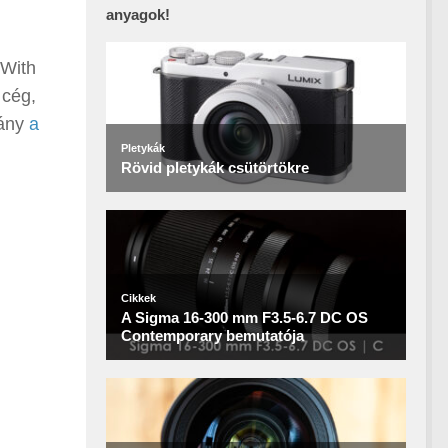
anyagok!
 With
 cég,
rány
a