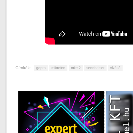
Címkék:
gopro
mikrofon
mke 2
sennheiser
vízálló