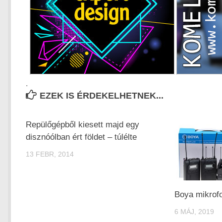
.
EZEK IS ÉRDEKELHETNEK...
Repülőgépből kiesett majd egy
disznóólban ért földet – túlélte
13 FEBR, 2014
Boya mikrofo
6 MÁJ, 2019