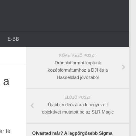
E-BB
KÖVETKEZŐ POSZT
Drónplatformot kaptunk
középformátumhoz a DJI és a
Hasselblad jóvoltából
 a
ELŐZŐ POSZT
Újabb, videózásra kihegyezett
objektívet mutatott be az SLR Magic
ár fél
Olvastad már? A legpörgősebb Sigma