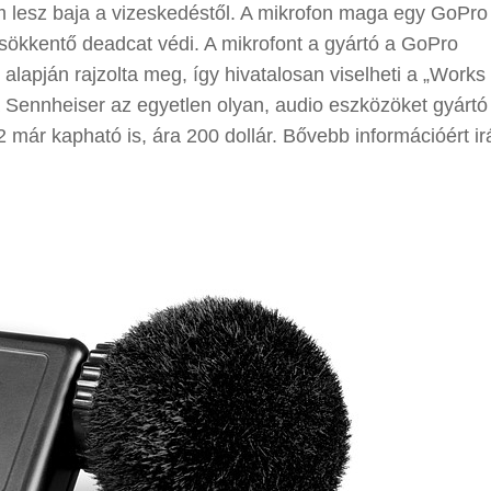
nem lesz baja a vizeskedéstől. A mikrofon maga egy GoPro
csökkentő deadcat védi. A mikrofont a gyártó a GoPro
 alapján rajzolta meg, így hivatalosan viselheti a „Works
Sennheiser az egyetlen olyan, audio eszközöket gyártó
2 már kapható is, ára 200 dollár. Bővebb információért i