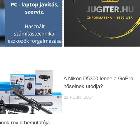
A Nikon D5300 lenne a GoPro
hőseinek utódja?
22 FEBR, 2014
nok rövid bemutatója