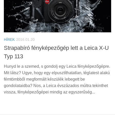
HÍREK
2016.01.20
Strapabíró fényképezőgép lett a Leica X-U
Typ 113
Hunyd le a szemed, s gondolj egy Leica fényképezőgépre.
Mit látsz? Ugye, hogy egy elpusztíthatatlan, téglatest alakú
fémtömbből megformált készülék lebegett be
gondolataidba? Nos, a Leica évszázados múltra tekinthet
vissza, fényképezőgépei mindig az egyszerűség...