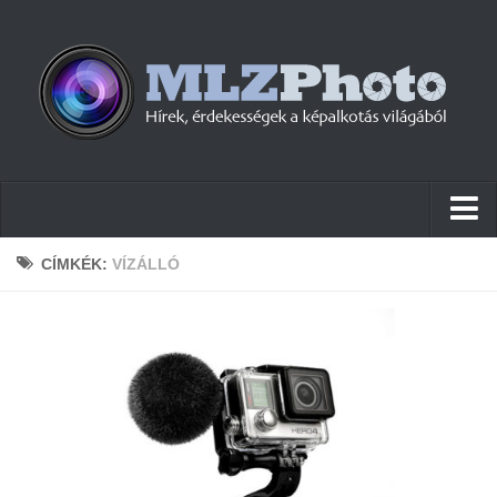
Hírek
CÍMKÉK:
VÍZÁLLÓ
Pletykák
Cikkek
Szoftver
Firmware
Tudástár