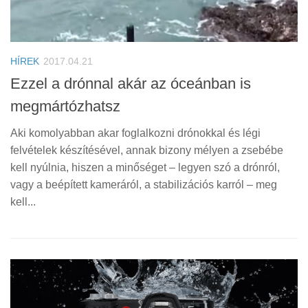
HÍREK
2017.04.21
Ezzel a drónnal akár az óceánban is
megmártózhatsz
Aki komolyabban akar foglalkozni drónokkal és légi
felvételek készítésével, annak bizony mélyen a zsebébe
kell nyúlnia, hiszen a minőséget – legyen szó a drónról,
vagy a beépített kameráról, a stabilizációs karról – meg
kell...