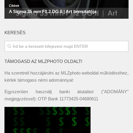
KERESÉS
TÁMOGASD AZ MLZPHOTO OLDALT!
Ha szeretnél hozzájárulni az MLZphoto weboldal működéséhez,
kérlek támogass némi adománnyal:
Egyszerűen használj banki átutalást ("ADOMÁNY"
megjegyzéssel): OTP Bank 11773425-04680611