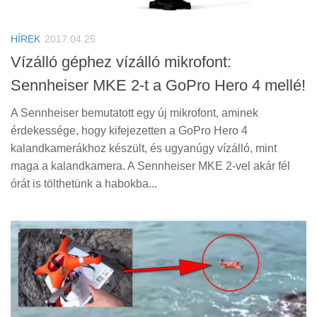
Tanácsok
Érdekességek
HÍREK
2017.04.25
Helyszíni Riport
Vízálló géphez vízálló mikrofont:
Sennheiser MKE 2-t a GoPro Hero 4 mellé!
E-BB
A Sennheiser bemutatott egy új mikrofont, aminek
érdekessége, hogy kifejezetten a GoPro Hero 4
kalandkamerákhoz készült, és ugyanúgy vízálló, mint
maga a kalandkamera. A Sennheiser MKE 2-vel akár fél
órát is tölthetünk a habokba...