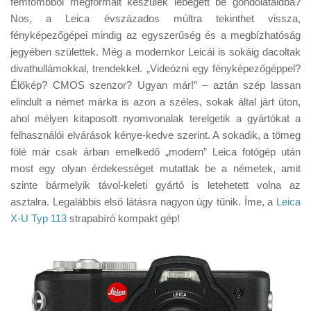
fémtömbből megformált készülék lebegett be gondolataidba?
Tanácsok
Nos, a Leica évszázados múltra tekinthet vissza,
Érdekességek
fényképezőgépei mindig az egyszerűség és a megbízhatóság
jegyében születtek. Még a modernkor Leicái is sokáig dacoltak
Helyszíni Riport
divathullámokkal, trendekkel. „Videózni egy fényképezőgéppel?
E-BB
Élőkép? CMOS szenzor? Ugyan már!” – aztán szép lassan
elindult a német márka is azon a széles, sokak által járt úton,
ahol mélyen kitaposott nyomvonalak terelgetik a gyártókat a
felhasználói elvárások kénye-kedve szerint. A sokadik, a tömeg
fölé már csak árban emelkedő „modern” Leica fotógép után
most egy olyan érdekességet mutattak be a németek, amit
szinte bármelyik távol-keleti gyártó is letehetett volna az
asztalra. Legalábbis első látásra nagyon úgy tűnik. Íme, a
Leica
X-U Typ 113
strapabíró kompakt gép!