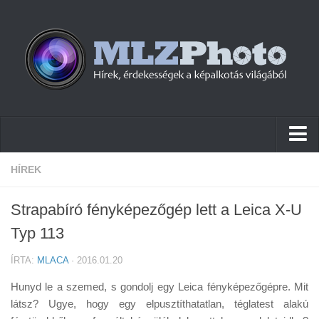
Hírek
HÍREK
Pletykák
Strapabíró fényképezőgép lett a Leica X-U
Cikkek
Typ 113
Szoftver
ÍRTA:
MLACA
· 2016.01.20
Firmware
Hunyd le a szemed, s gondolj egy Leica fényképezőgépre. Mit
Tudástár
látsz? Ugye, hogy egy elpusztíthatatlan, téglatest alakú