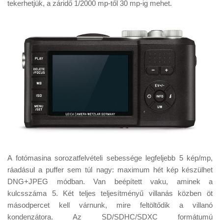
tekerhetjük, a záridő 1/2000 mp-től 30 mp-ig mehet.
A fotómasina sorozatfelvételi sebessége legfeljebb 5 kép/mp,
ráadásul a puffer sem túl nagy: maximum hét kép készülhet
DNG+JPEG módban. Van beépített vaku, aminek a
kulcsszáma 5. Két teljes teljesítményű villanás közben öt
másodpercet kell várnunk, mire feltöltődik a villanó
kondenzátora. Az SD/SDHC/SDXC formátumú