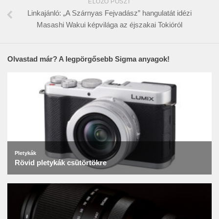
ELŐZŐ POSZT
Linkajánló: „A Szárnyas Fejvadász” hangulatát idézi
Masashi Wakui képvilága az éjszakai Tokióról
Olvastad már? A legpörgősebb Sigma anyagok!