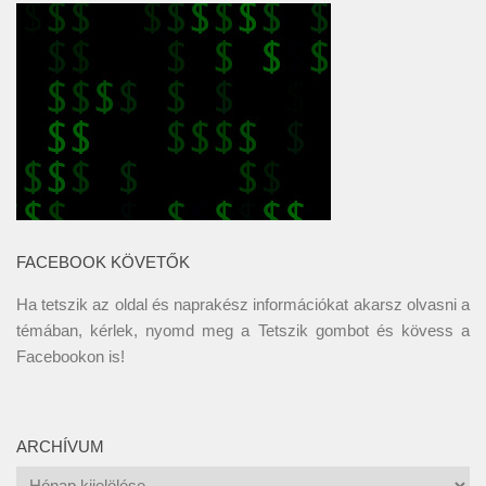
FACEBOOK KÖVETŐK
Ha tetszik az oldal és naprakész információkat akarsz olvasni a
témában, kérlek, nyomd meg a Tetszik gombot és kövess a
Facebookon
is!
ARCHÍVUM
Archívum