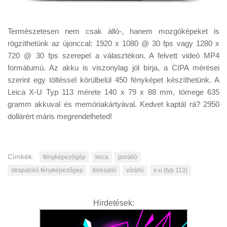
Természetesen nem csak álló-, hanem mozgóképeket is
rögzíthetünk az újonccal: 1920 x 1080 @ 30 fps vagy 1280 x
720 @ 30 fps szerepel a választékon. A felvett videó MP4
formátumú. Az akku is viszonylag jól bírja, a CIPA mérései
szerint egy töltéssel körülbelül 450 fényképet készíthetünk. A
Leica X-U Typ 113 mérete 140 x 79 x 88 mm, tömege 635
gramm akkuval és memóriakártyával. Kedvet kaptál rá? 2950
dollárért máris megrendelheted!
Címkék:
fényképezőgép
leica
porálló
strapabíró fényképezőgép
törésálló
vízálló
x-u (typ 113)
Hirdetések: