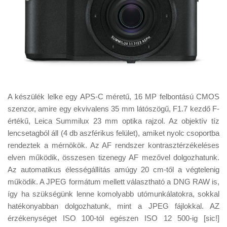
A készülék lelke egy APS-C méretű, 16 MP felbontású CMOS
szenzor, amire egy ekvivalens 35 mm látószögű, F1.7 kezdő F-
értékű, Leica Summilux 23 mm optika rajzol. Az objektív tíz
lencsetagból áll (4 db aszférikus felület), amiket nyolc csoportba
rendeztek a mérnökök. Az AF rendszer kontrasztérzékeléses
elven működik, összesen tizenegy AF mezővel dolgozhatunk.
Az automatikus élességállítás amúgy 20 cm-től a végtelenig
működik. A JPEG formátum mellett választható a DNG RAW is,
így ha szükségünk lenne komolyabb utómunkálatokra, sokkal
hatékonyabban dolgozhatunk, mint a JPEG fájlokkal. AZ
érzékenységet ISO 100-tól egészen ISO 12 500-ig [sic!]