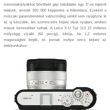
memóriakártyákkal bővíthető gép hátoldalán egy 3”-os kijelzőt
találunk, aminek 920 000 képpontos a felbontása. Ezekkel a
műszaki paraméterekkel valószínűleg senkit sem nyűgözne le
az új készülék, ám szerencsére képes olyat nyújtani, amiben
mások kevesebbet tudnak. A Leica X-U Typ 113 15 méteres
mélységig vízálló (60 percig), kibírja, ha 1,2 méteres
magasságból leejtik, és pornak esélye sincs bejutni az
elektronikához.