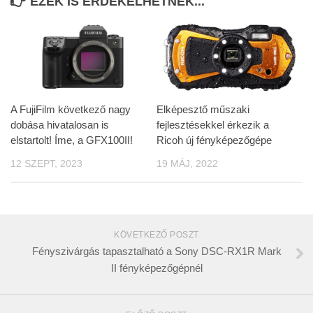
EZEK IS ÉRDEKELHETNEK...
A FujiFilm következő nagy
Elképesztő műszaki
dobása hivatalosan is
fejlesztésekkel érkezik a
elstartolt! Íme, a GFX100II!
Ricoh új fényképezőgépe
12 SZEPT, 2023
19 MÁJ, 2022
KÖVETKEZŐ POSZT
Fényszivárgás tapasztalható a Sony DSC-RX1R Mark
II fényképezőgépnél