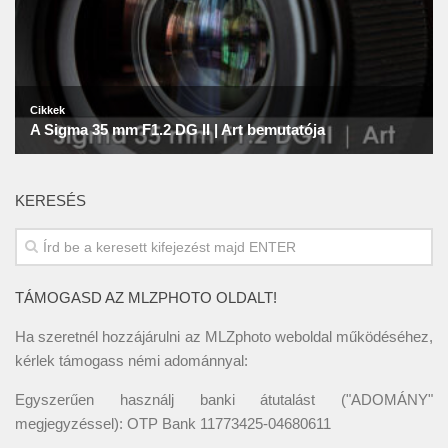
KERESÉS
TÁMOGASD AZ MLZPHOTO OLDALT!
Ha szeretnél hozzájárulni az MLZphoto weboldal működéséhez,
kérlek támogass némi adománnyal:
Egyszerűen használj banki átutalást ("ADOMÁNY"
megjegyzéssel): OTP Bank 11773425-04680611