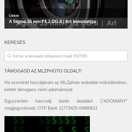
KERESÉS
TÁMOGASD AZ MLZPHOTO OLDALT!
Ha szeretnél hozzájárulni az MLZphoto weboldal működéséhez,
kérlek támogass némi adománnyal:
Egyszerűen használj banki átutalást ("ADOMÁNY"
megjegyzéssel): OTP Bank 11773425-04680611