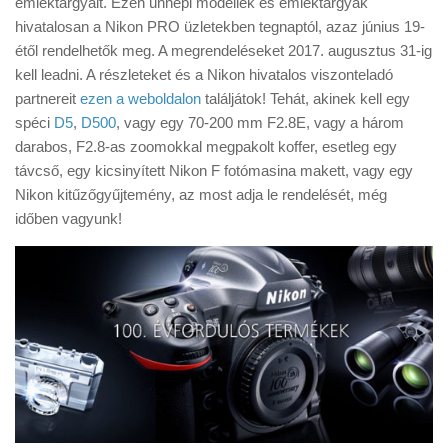
emléktárgyait. Ezen ünnepi modellek és emléktárgyak
Tanácsok
hivatalosan a Nikon PRO üzletekben tegnaptól, azaz június 19-
Érdekességek
étől rendelhetők meg. A megrendeléseket 2017. augusztus 31-ig
kell leadni. A részleteket és a Nikon hivatalos viszonteladó
Helyszíni Riport
partnereit
ezen a weboldalon
találjátok! Tehát, akinek kell egy
E-BB
spéci
D5
,
D500
, vagy egy 70-200 mm F2.8E, vagy a három
darabos, F2.8-as zoomokkal megpakolt koffer, esetleg egy
távcső, egy kicsinyített Nikon F fotómasina makett, vagy egy
Nikon kitűzőgyűjtemény, az most adja le rendelését, még
időben vagyunk!