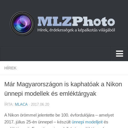
Hírek
HÍREK
Pletykák
Már Magyarországon is kaphatóak a Nikon
Cikkek
ünnepi modellek és emléktárgyak
Szoftver
ÍRTA:
MLACA
· 2017.06.20
Firmware
A Nikon örömmel jelentette be 100. évfordulójára – amelyet
Tudástár
2017. július 25-én ünnepel – készült
ünnepi modelljeit
és