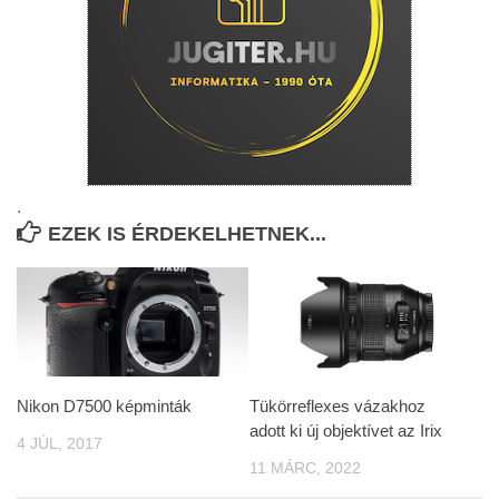
.
EZEK IS ÉRDEKELHETNEK...
Nikon D7500 képminták
Tükörreflexes vázakhoz
adott ki új objektívet az Irix
4 JÚL, 2017
11 MÁRC, 2022