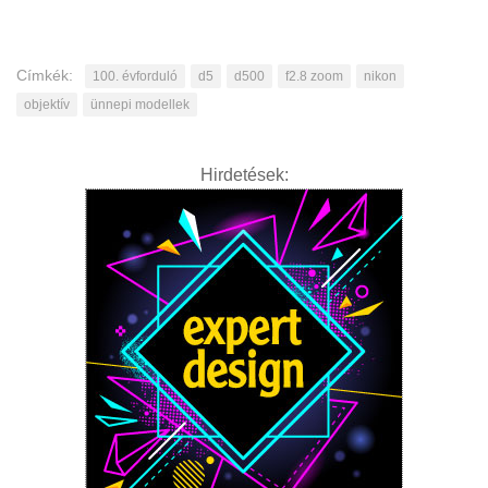
Címkék:
100. évforduló
d5
d500
f2.8 zoom
nikon
objektív
ünnepi modellek
Hirdetések: