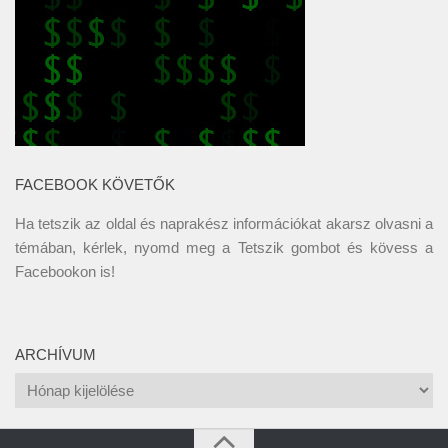
FACEBOOK KÖVETŐK
Ha tetszik az oldal és naprakész információkat akarsz olvasni a
témában, kérlek, nyomd meg a Tetszik gombot és kövess a
Facebookon
is!
ARCHÍVUM
Archívum