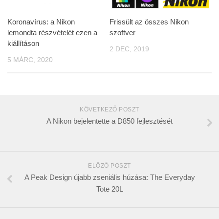
Koronavírus: a Nikon
Frissült az összes Nikon
lemondta részvételét ezen a
szoftver
kiállításon
2 DEC, 2019
5 MÁRC, 2020
KÖVETKEZŐ POSZT
A Nikon bejelentette a D850 fejlesztését
ELŐZŐ POSZT
A Peak Design újabb zseniális húzása: The Everyday
Tote 20L