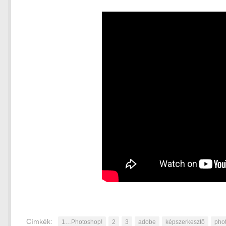
Címkék:
1…Photoshop!
2
3
adobe
képszerkesztő
pho