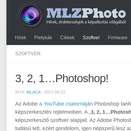
Hírek
Pletykák
Cikkek
Szoftver
Firmware
SZOFTVER
3, 2, 1…Photoshop!
ÍRTA:
MLACA
· 2017.08.03
Az Adobe
a YouTube csatornáján
Photoshop tanfo
képszerkesztés rejtelmeiben. A „
3, 2, 1…Photos
képszerkesztő szoftver alapjait. Az Adobe Photo
tudású lett, ezért gondolom, igen népszerű lesz a