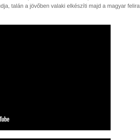
ja, talán a jövőben valaki elkészíti majd a magyar felira