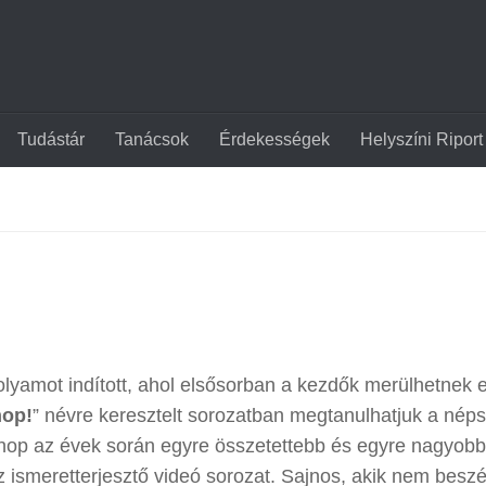
Tudástár
Tanácsok
Érdekességek
Helyszíni Riport
lyamot indított, ahol elsősorban a kezdők merülhetnek e
hop!
” névre keresztelt sorozatban megtanulhatjuk a nép
shop az évek során egyre összetettebb és egyre nagyobb
z ismeretterjesztő videó sorozat. Sajnos, akik nem besz