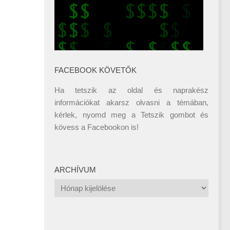
FACEBOOK KÖVETŐK
Ha tetszik az oldal és naprakész
információkat akarsz olvasni a témában,
kérlek, nyomd meg a Tetszik gombot és
kövess a
Facebookon
is!
ARCHÍVUM
Archívum