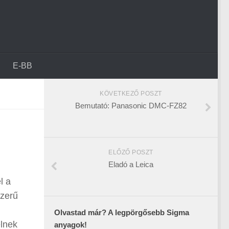
E-BB
KÖVETKEZŐ POSZT
Bemutató: Panasonic DMC-FZ82
ELŐZŐ POSZT
Eladó a Leica
l a
szerű
Olvastad már? A legpörgősebb Sigma
élnek
anyagok!