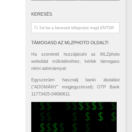
KERESÉS
TÁMOGASD AZ MLZPHOTO OLDALT!
Ha szeretnél hozzájárulni az MLZphoto
weboldal működéséhez, kérlek támogass
némi adománnyal:
Egyszerűen használj banki átutalást
("ADOMÁNY" megjegyzéssel): OTP Bank
11773425-04680611