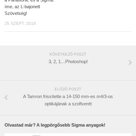
íme, az L-bajonett
Szövetség!
25 SZEPT, 2018
KÖVETKEZŐ POSZT
3, 2, 1…Photoshop!
ELŐZŐ POSZT
A Tamron frissítette a 14-150 mm-es m4/3-os
optikájának a szoftverét
Olvastad már? A legpörgősebb Sigma anyagok!