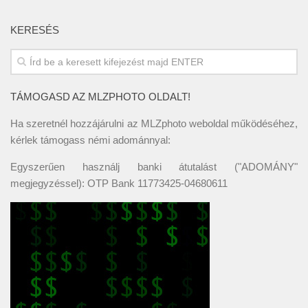
KERESÉS
TÁMOGASD AZ MLZPHOTO OLDALT!
Ha szeretnél hozzájárulni az MLZphoto weboldal működéséhez,
kérlek támogass némi adománnyal:
Egyszerűen használj banki átutalást ("ADOMÁNY"
megjegyzéssel): OTP Bank 11773425-04680611