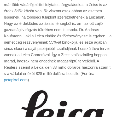
Tanácsok
már több vásárlójelölttel folytatott tárgyalásokat; a Zeiss is az
érdeklődők között van, ők viszont csak abban az esetben
Érdekességek
lépnének, ha többségi tulajdont szerezhetnének a Leicában.
Helyszíni Riport
Nagy az érdeklődés az ázsiai térségből is, ami az ott zajló
gazdasági virágzás tükrében nem is csoda. Dr. Andreas
E-BB
Kaufmann – aki a Leica elnöke és főrészvényese is egyben – a
német cég részvényeinek 55%-át birtokolja, és esze ágában
sincs eladni a saját papírjaiból: családjának hosszú távú tervei
vannak a Leica Camerával. Így a Zeiss valószínűleg hoppon
marad, hacsak nem engednek magasröptű terveikből. A
Reuters szerint a Leica idén 83 millió dolláros haszonra számít,
s a vállalat értékét 828 millió dollárra becslik. (Forrás:
petapixel.com
)