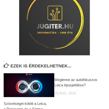
.
EZEK IS ÉRDEKELHETNEK...
Meglenne az autofókuszos
Leica típusjelölése?
25 AUG, 2015
Szövetséget kötött a Leica,
a Panasonic és a Sigma: