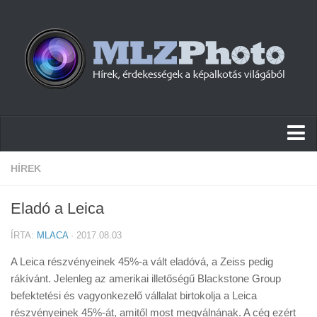
Hírek
HÍREK
Pletykák
Eladó a Leica
Cikkek
ÍRTA:
MLACA
· 2017.08.03
Szoftver
A Leica részvényeinek 45%-a vált eladóvá, a Zeiss pedig
Firmware
rákívánt. Jelenleg az amerikai illetőségű Blackstone Group
befektetési és vagyonkezelő vállalat birtokolja a Leica
Tudástár
részvényeinek 45%-át, amitől most megválnának. A cég ezért