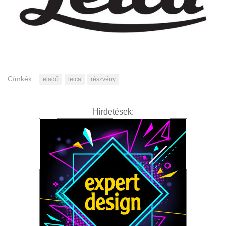
Címkék:
eladó
leica
részvény
Hirdetések: