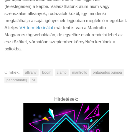
(feleslegesen) a képbe. Választhatunk alumínium vagy
szénszálas állványok, rudazatok közül, így mindenki
megtalálhatja a saját igényeinek legjobban megfelelő megoldást.
A teljes
VR termékkínálat
már fent is van a Manfrotto
Magyarország weboldalán, de egyelőre csak rendelni lehet az
eszközöket, várhatóan szeptember környékén kerülnek a
boltokba.
Címkék:
állvány
boom
clamp
manfrotto
öntapadós pumpa
panorámafej
vr
Hirdetések: