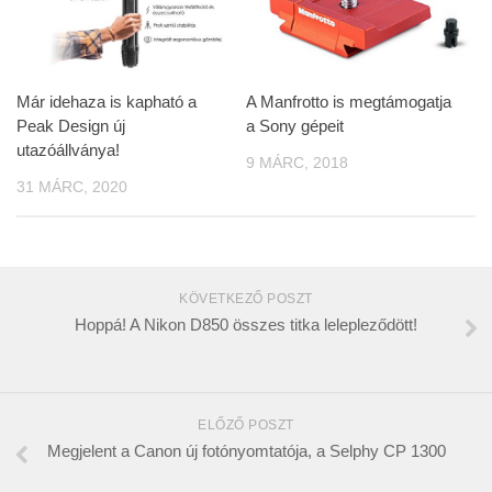
Már idehaza is kapható a
A Manfrotto is megtámogatja
Peak Design új
a Sony gépeit
utazóállványa!
9 MÁRC, 2018
31 MÁRC, 2020
KÖVETKEZŐ POSZT
Hoppá! A Nikon D850 összes titka lelepleződött!
ELŐZŐ POSZT
Megjelent a Canon új fotónyomtatója, a Selphy CP 1300