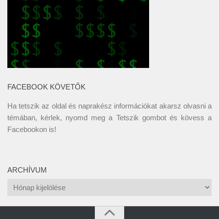
FACEBOOK KÖVETŐK
Ha tetszik az oldal és naprakész információkat akarsz olvasni a
témában, kérlek, nyomd meg a Tetszik gombot és kövess a
Facebookon
is!
ARCHÍVUM
Archívum