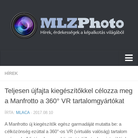
Hírek
HÍREK
Pletykák
Teljesen újfajta kiegészítőkkel célozza meg
Cikkek
a Manfrotto a 360° VR tartalomgyártókat
Szoftver
ÍRTA:
MLACA
· 2017.08.10
Firmware
A Manfrotto új kiegészítők egész garmadáját mutatta be: a
Tudástár
célközönség ezúttal a 360°-os VR (virtuális valóság) tartalom