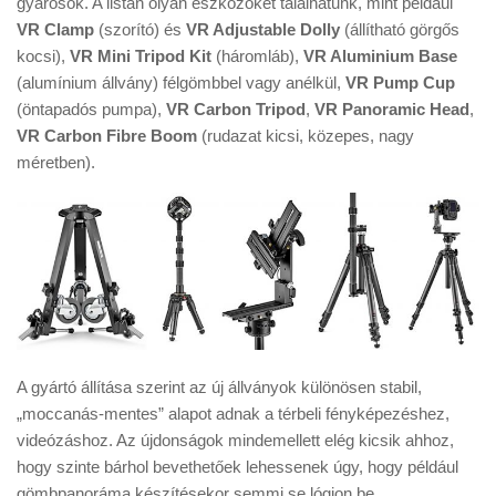
gyárosok. A listán olyan eszközöket találhatunk, mint például
Tanácsok
VR Clamp
(szorító) és
VR Adjustable Dolly
(állítható görgős
Érdekességek
kocsi),
VR Mini Tripod Kit
(háromláb),
VR Aluminium Base
(alumínium állvány) félgömbbel vagy anélkül,
VR Pump Cup
Helyszíni Riport
(öntapadós pumpa),
VR Carbon Tripod
,
VR Panoramic Head
,
E-BB
VR Carbon Fibre Boom
(rudazat kicsi, közepes, nagy
méretben).
A gyártó állítása szerint az új állványok különösen stabil,
„moccanás-mentes” alapot adnak a térbeli fényképezéshez,
videózáshoz. Az újdonságok mindemellett elég kicsik ahhoz,
hogy szinte bárhol bevethetőek lehessenek úgy, hogy például
gömbpanoráma készítésekor semmi se lógjon be