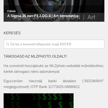
KERESÉS
TÁMOGASD AZ MLZPHOTO OLDALT!
Ha szeretnél hozzájárulni az MLZphoto weboldal működéséhez,
kérlek támogass némi adománnyal:
Egyszerűen használj banki átutalást ("ADOMÁNY"
megjegyzéssel): OTP Bank 11773425-04680611