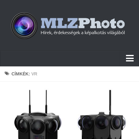
Hírek
CÍMKÉK:
VR
Pletykák
Cikkek
Szoftver
Firmware
Tudástár