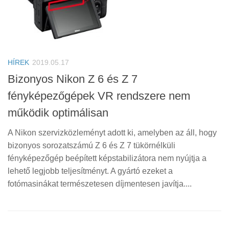
HÍREK
2019.05.17
Bizonyos Nikon Z 6 és Z 7
fényképezőgépek VR rendszere nem
működik optimálisan
A Nikon szervizközleményt adott ki, amelyben az áll, hogy
bizonyos sorozatszámú Z 6 és Z 7 tükörnélküli
fényképezőgép beépített képstabilizátora nem nyújtja a
lehető legjobb teljesítményt. A gyártó ezeket a
fotómasinákat természetesen díjmentesen javítja....