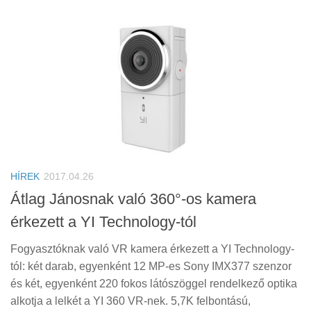
HÍREK
2017.04.26
Átlag Jánosnak való 360°-os kamera
érkezett a YI Technology-tól
Fogyasztóknak való VR kamera érkezett a YI Technology-
tól: két darab, egyenként 12 MP-es Sony IMX377 szenzor
és két, egyenként 220 fokos látószöggel rendelkező optika
alkotja a lelkét a YI 360 VR-nek. 5,7K felbontású,