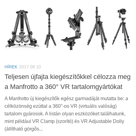
HÍREK
2017.08.10
Teljesen újfajta kiegészítőkkel célozza meg
a Manfrotto a 360° VR tartalomgyártókat
A Manfrotto új kiegészítők egész garmadáját mutatta be: a
célközönség ezúttal a 360°-os VR (virtuális valóság)
tartalom gyárosok. A listán olyan eszközöket találhatunk,
mint például VR Clamp (szorító) és VR Adjustable Dolly
(állítható görgős...