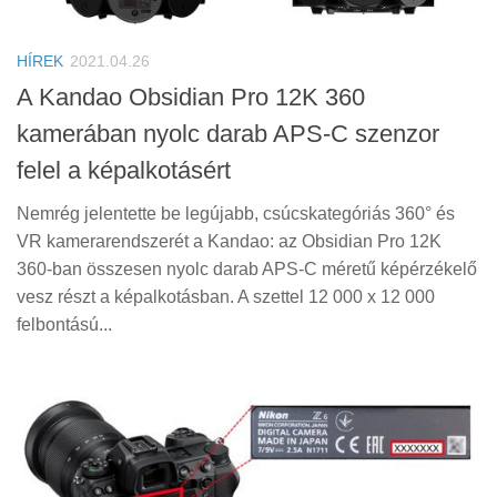
Tanácsok
Érdekességek
HÍREK
2021.04.26
Helyszíni Riport
A Kandao Obsidian Pro 12K 360
kamerában nyolc darab APS-C szenzor
E-BB
felel a képalkotásért
Nemrég jelentette be legújabb, csúcskategóriás 360° és
VR kamerarendszerét a Kandao: az Obsidian Pro 12K
360-ban összesen nyolc darab APS-C méretű képérzékelő
vesz részt a képalkotásban. A szettel 12 000 x 12 000
felbontású...