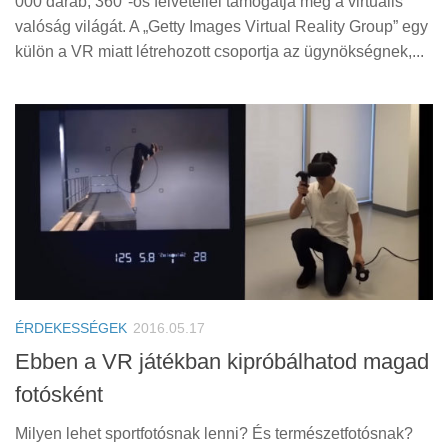
000 darab, 360°-os felvétellel támogatja meg a virtuális
valóság világát. A „Getty Images Virtual Reality Group” egy
külön a VR miatt létrehozott csoportja az ügynökségnek,...
ÉRDEKESSÉGEK
2016.05.17
Ebben a VR játékban kipróbálhatod magad
fotósként
Milyen lehet sportfotósnak lenni? És természetfotósnak?