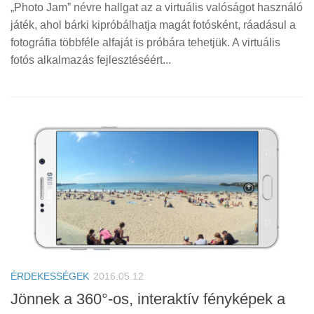
„Photo Jam” névre hallgat az a virtuális valóságot használó
játék, ahol bárki kipróbálhatja magát fotósként, ráadásul a
fotográfia többféle alfaját is próbára tehetjük. A virtuális
fotós alkalmazás fejlesztéséért...
ÉRDEKESSÉGEK
2016.05.12
Jönnek a 360°-os, interaktív fényképek a