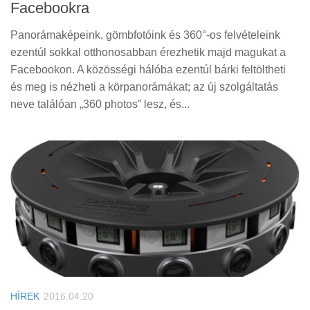
Facebookra
Panorámaképeink, gömbfotóink és 360°-os felvételeink
ezentúl sokkal otthonosabban érezhetik majd magukat a
Facebookon. A közösségi hálóba ezentúl bárki feltöltheti
és meg is nézheti a körpanorámákat; az új szolgáltatás
neve találóan „360 photos” lesz, és...
HÍREK
2016.04.20