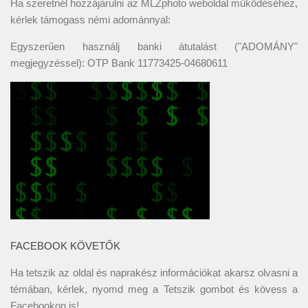
Ha szeretnél hozzájárulni az MLZphoto weboldal működéséhez,
kérlek támogass némi adománnyal:
Egyszerűen használj banki átutalást ("ADOMÁNY"
megjegyzéssel): OTP Bank 11773425-04680611
FACEBOOK KÖVETŐK
Ha tetszik az oldal és naprakész információkat akarsz olvasni a
témában, kérlek, nyomd meg a Tetszik gombot és kövess a
Facebookon
is!