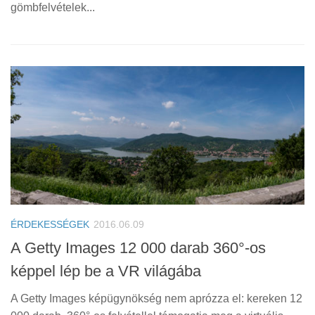
gömbfelvételek...
ÉRDEKESSÉGEK
2016.06.09
A Getty Images 12 000 darab 360°-os
képpel lép be a VR világába
A Getty Images képügynökség nem aprózza el: kereken 12