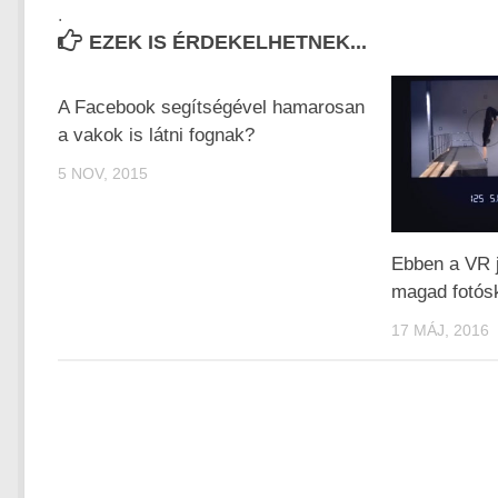
.
EZEK IS ÉRDEKELHETNEK...
A Facebook segítségével hamarosan
a vakok is látni fognak?
5 NOV, 2015
Ebben a VR j
magad fotós
17 MÁJ, 2016