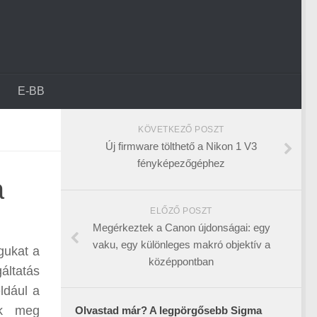
E-BB
KÖVETKEZŐ POSZT
Új firmware tölthető a Nikon 1 V3
fényképezőgéphez
a
ELŐZŐ POSZT
Megérkeztek a Canon újdonságai: egy
vaku, egy különleges makró objektív a
gukat a
középpontban
áltatás
ldául a
ek meg
Olvastad már? A legpörgősebb Sigma