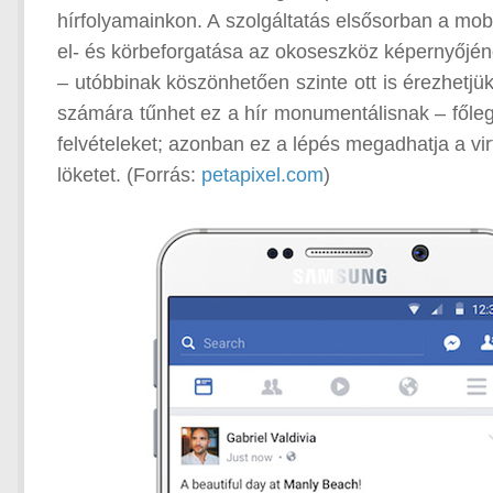
hírfolyamainkon. A szolgáltatás elsősorban a m
el- és körbeforgatása az okoseszköz képernyőjének
– utóbbinak köszönhetően szinte ott is érezhetjü
számára tűnhet ez a hír monumentálisnak – főle
felvételeket; azonban ez a lépés megadhatja a vi
löketet. (Forrás:
petapixel.com
)