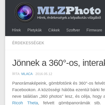
Hírek
Pletykák
Cikkek
Szoftver
Firmware
ÉRDEKESSÉGEK
Jönnek a 360°-os, inter
ÍRTA:
MLACA
· 2016.05.12
Panorámaképeink, gömbfotóink és 360°-os felvét
Facebookon. A közösségi hálóba ezentúl bárki fel
neve találóan „360 photos” lesz, és célja, hogy
Ricoh Theta
, felvett gömbpanorámák stb.