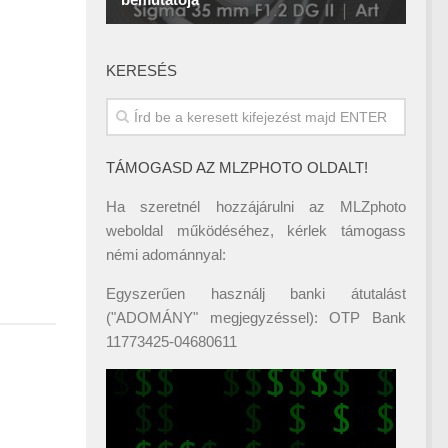
KERESÉS
TÁMOGASD AZ MLZPHOTO OLDALT!
Ha szeretnél hozzájárulni az MLZphoto
weboldal működéséhez, kérlek támogass
némi adománnyal:
Egyszerűen használj banki átutalást
("ADOMÁNY" megjegyzéssel): OTP Bank
11773425-04680611