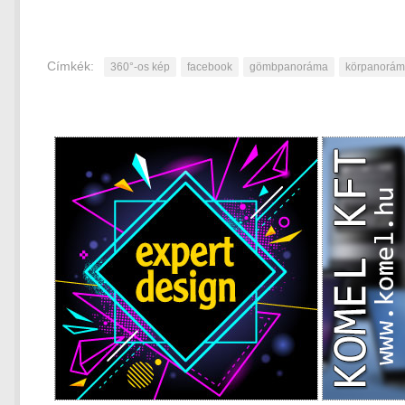
Címkék:
360°-os kép
facebook
gömbpanoráma
körpanorá