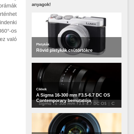
anyagok!
norámák
rténhet
indenki
360°-os
ez való