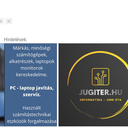
ma
vr
Hirdetések: