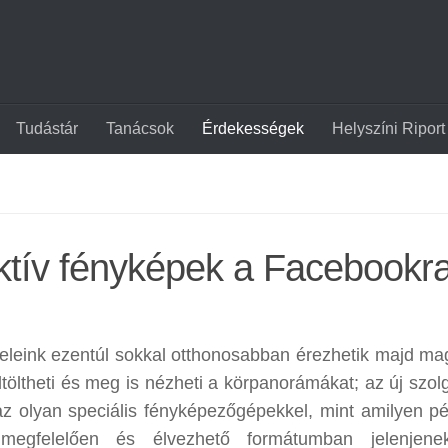
Tudástár
Tanácsok
Érdekességek
Helyszíni Riport
aktív fényképek a Facebookr
eleink ezentúl sokkal otthonosabban érezhetik majd ma
töltheti és meg is nézheti a körpanorámákat; az új szolg
 az olyan speciális fényképezőgépekkel, mint amilyen pé
 megfelelően és élvezhető formátumban jelenjen