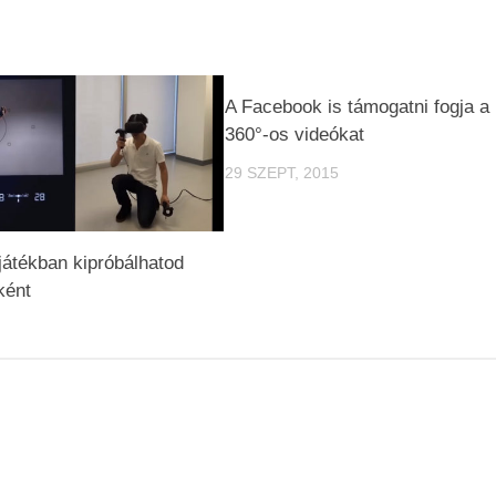
A Facebook is támogatni fogja a
360°-os videókat
29 SZEPT, 2015
átékban kipróbálhatod
ként