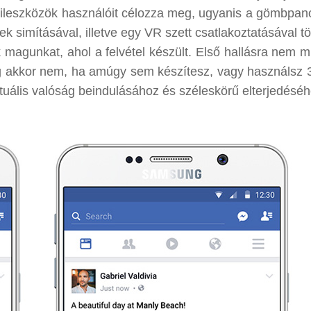
obileszközök használóit célozza meg, ugyanis a gömbpa
 simításával, illetve egy VR szett csatlakoztatásával tö
k magunkat, ahol a felvétel készült. Első hallásra nem m
g akkor nem, ha amúgy sem készítesz, vagy használsz 
rtuális valóság beindulásához és széleskörű elterjedéséh