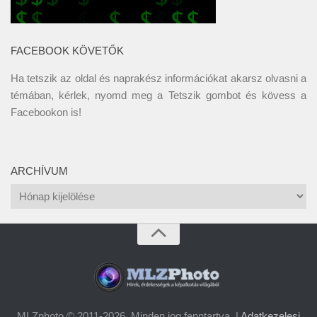
FACEBOOK KÖVETŐK
Ha tetszik az oldal és naprakész információkat akarsz olvasni a
témában, kérlek, nyomd meg a Tetszik gombot és kövess a
Facebookon
is!
ARCHÍVUM
Archívum
MLZphoto © 2011-2026. Minden jog fenntartva. |
Adatkezelesi