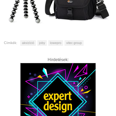
Címkék:
akvizíció
joby
lowepro
vitec group
Hirdetések: