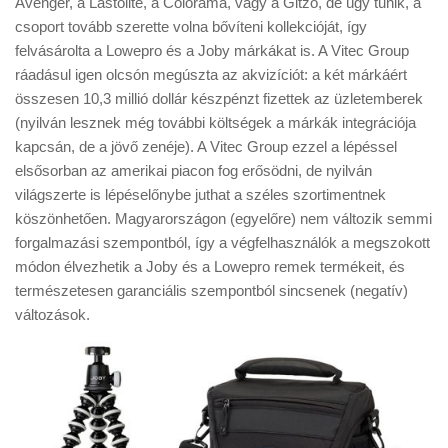
Avenger, a Lastolite, a Colorama, vagy a Gitzo, de úgy tűnik, a
Tanácsok
csoport tovább szerette volna bővíteni kollekcióját, így
Érdekességek
felvásárolta a Lowepro és a Joby márkákat is. A Vitec Group
ráadásul igen olcsón megúszta az akvizíciót: a két márkáért
Helyszíni Riport
összesen 10,3 millió dollár készpénzt fizettek az üzletemberek
E-BB
(nyilván lesznek még további költségek a márkák integrációja
kapcsán, de a jövő zenéje). A Vitec Group ezzel a lépéssel
elsősorban az amerikai piacon fog erősödni, de nyilván
világszerte is lépéselőnybe juthat a széles szortimentnek
köszönhetően. Magyarországon (egyelőre) nem változik semmi
forgalmazási szempontból, így a végfelhasználók a megszokott
módon élvezhetik a Joby és a Lowepro remek termékeit, és
természetesen garanciális szempontból sincsenek (negatív)
változások.