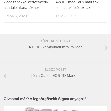
kiegészítőkkel kedveskedik
AW II – moduláris hátizsák
a tartalomkészítőknek
nem csak fotósoknak
3 MÁRC, 2020
17 MÁJ, 2020
KÖVETKEZŐ POSZT
A HEIF (kép)formátumról röviden
ELŐZŐ POSZT
Jön a Canon EOS 7D Mark III!
Olvastad már? A legpörgősebb Sigma anyagok!