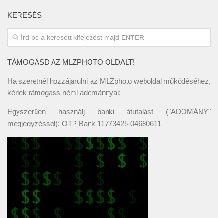
KERESÉS
TÁMOGASD AZ MLZPHOTO OLDALT!
Ha szeretnél hozzájárulni az MLZphoto weboldal működéséhez,
kérlek támogass némi adománnyal:
Egyszerűen használj banki átutalást ("ADOMÁNY"
megjegyzéssel): OTP Bank 11773425-04680611