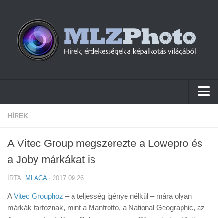
Hírek
HÍREK
Pletykák
A Vitec Group megszerezte a Lowepro és
Cikkek
a Joby márkákat is
Szoftver
ÍRTA:
MLACA
· 2017.09.26
Firmware
A
Vitec Grouphoz
– a teljesség igénye nélkül – mára olyan
Tudástár
márkák tartoznak, mint a Manfrotto, a National Geographic, az