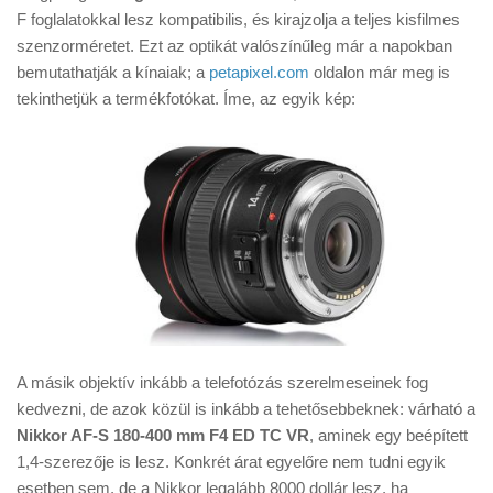
Tanácsok
F foglalatokkal lesz kompatibilis, és kirajzolja a teljes kisfilmes
szenzorméretet. Ezt az optikát valószínűleg már a napokban
Érdekességek
bemutathatják a kínaiak; a
petapixel.com
oldalon már meg is
Helyszíni Riport
tekinthetjük a termékfotókat. Íme, az egyik kép:
E-BB
A másik objektív inkább a telefotózás szerelmeseinek fog
kedvezni, de azok közül is inkább a tehetősebbeknek: várható a
Nikkor AF-S 180-400 mm F4 ED TC VR
, aminek egy beépített
1,4-szerezője is lesz. Konkrét árat egyelőre nem tudni egyik
esetben sem, de a Nikkor legalább 8000 dollár lesz, ha