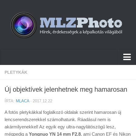
Hírek
PLETYKÁK
Pletykák
Új objektívek jelenhetnek meg hamarosan
Cikkek
ÍRTA:
MLACA
· 2017.12.22
Szoftver
A fotós pletykákkal foglalkozó oldalak szerint hamarosan új
Firmware
lencserendszerekkel számolhatunk. Ráadásul nem is
akármilyenekkel! Az egyik egy ultra-nagylátószögű lesz,
Tudástár
mégpedig a
Yongnuo YN 14 mm F2.8
, ami Canon EF és Nikon