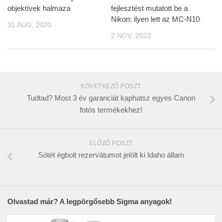
objektívek halmaza
fejlesztést mutatott be a
Nikon: ilyen lett az MC-N10
31 AUG, 2020
2 NOV, 2022
KÖVETKEZŐ POSZT
Tudtad? Most 3 év garanciát kaphatsz egyes Canon
fotós termékekhez!
ELŐZŐ POSZT
Sötét égbolt rezervátumot jelölt ki Idaho állam
Olvastad már? A legpörgősebb Sigma anyagok!