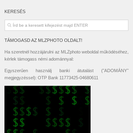
KERESÉS
TÁMOGASD AZ MLZPHOTO OLDALT!
Ha szeretnél hozzájárulni az MLZphoto weboldal működéséhez,
kérlek támogass némi adománnyal:
Egyszerűen használj banki átutalást ("ADOMÁNY"
megjegyzéssel): OTP Bank 11773425-04680611