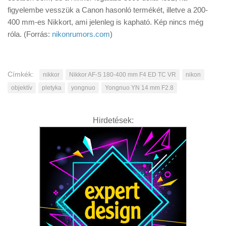
figyelembe vesszük a Canon hasonló termékét, illetve a 200-
400 mm-es Nikkort, ami jelenleg is kapható. Kép nincs még
róla. (Forrás:
nikonrumors.com
)
Címkék:
nikkor
Nikkor AF-S 180-400 mm F4 ED TC VR
nikon
objektív
pletyka
yongnuo
Yongnuo YN 14 mm F2.8
Hirdetések: