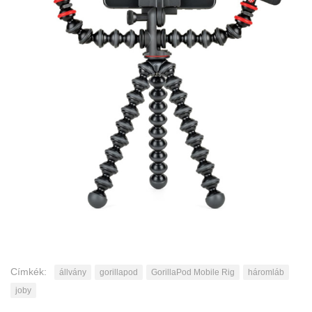
Címkék:
állvány
gorillapod
GorillaPod Mobile Rig
háromláb
joby