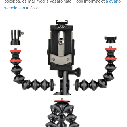
boltokba, és már meg is vásárolható! Több információt
a gyártó
weboldalán
találsz.