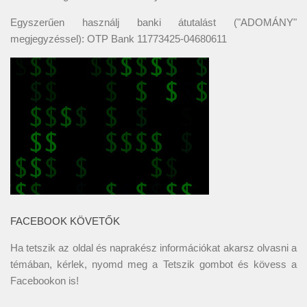
Egyszerűen használj banki átutalást ("ADOMÁNY"
megjegyzéssel): OTP Bank 11773425-04680611
FACEBOOK KÖVETŐK
Ha tetszik az oldal és naprakész információkat akarsz olvasni a
témában, kérlek, nyomd meg a Tetszik gombot és kövess a
Facebookon
is!