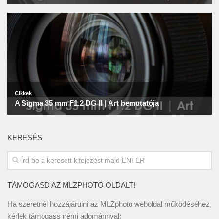
KERESÉS
TÁMOGASD AZ MLZPHOTO OLDALT!
Ha szeretnél hozzájárulni az MLZphoto weboldal működéséhez,
kérlek támogass némi adománnyal: