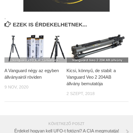
.
EZEK IS ÉRDEKELHETNEK...
A Vanguard négy az egyben
Kicsi, könnyű, de stabil: a
állványairól röviden
Vanguard Veo 2 204AB
állvány bemutatója
9 NOV, 2020
2 SZEPT, 2018
KÖVETKEZŐ POSZT
Érdekel hogyan kell UFO-t fotózni? A CIA megmutatja!