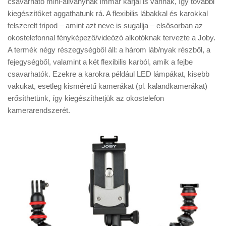
csavarható mini-állványnak immár karjai is vannak, így további
Tanácsok
kiegészítőket aggathatunk rá. A flexibilis lábakkal és karokkal
Érdekességek
felszerelt tripod – amint azt neve is sugallja – elsősorban az
okostelefonnal fényképező/videózó alkotóknak tervezte a Joby.
Helyszíni Riport
A termék négy részegységből áll: a három láb/nyak részből, a
E-BB
fejegységből, valamint a két flexibilis karból, amik a fejbe
csavarhatók. Ezekre a karokra például LED lámpákat, kisebb
vakukat, esetleg kisméretű kamerákat (pl. kalandkamerákat)
erősíthetünk, így kiegészíthetjük az okostelefon
kamerarendszerét.