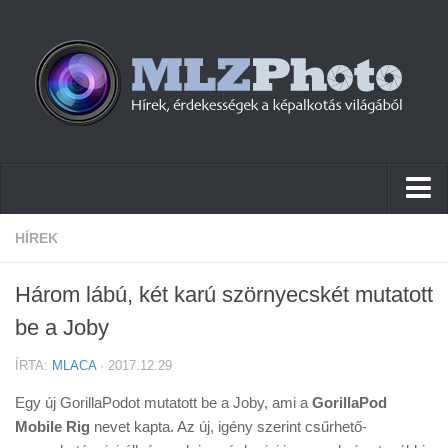
Hírek
HÍREK
Pletykák
Három lábú, két karú szörnyecskét mutatott
Cikkek
be a Joby
Szoftver
ÍRTA:
MLACA
· 2017.12.29
Firmware
Egy új GorillaPodot mutatott be a Joby, ami a
GorillaPod
Tudástár
Mobile Rig
nevet kapta. Az új, igény szerint csűrhető-