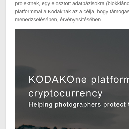
projektnek, egy elosztott adatbázisokra (blokklánc
platformmal a Kodaknak az a célja, hogy támogas
menedzselésében, érvényesítésében.