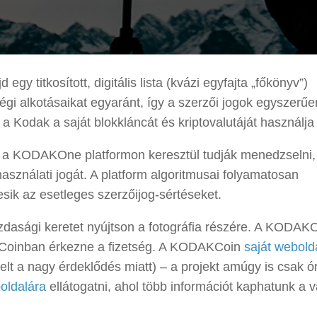
 titkosított, digitális lista (kvázi egyfajta „főkönyv”)
 régi alkotásaikat egyaránt, így a szerzői jogok egyszerűe
a Kodak a saját blokkláncát és kriptovalutáját használja
ajd a KODAKOne platformon keresztül tudják menedzselni,
 használati jogát. A platform algoritmusai folyamatosan
esik az esetleges szerzőijog-sértéseket.
zdasági keretet nyújtson a fotográfia részére. A KODAK
AKCoinban érkezne a fizetség. A KODAKCoin
saját webold
elt a nagy érdeklődés miatt) – a projekt amúgy is csak ó
oldalára
ellátogatni, ahol több információt kaphatunk a vá