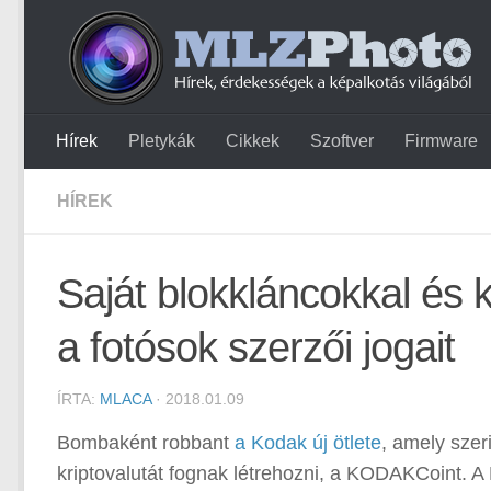
Hírek
Pletykák
Cikkek
Szoftver
Firmware
HÍREK
Saját blokkláncokkal és 
a fotósok szerzői jogait
ÍRTA:
MLACA
· 2018.01.09
Bombaként robbant
a Kodak új ötlete
, amely szer
kriptovalutát fognak létrehozni, a KODAKCoint.