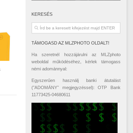
KERESÉS
TÁMOGASD AZ MLZPHOTO OLDALT!
Ha szeretnél hozzájárulni az MLZphoto
weboldal működéséhez, kérlek támogass
némi adománnyal:
s
Egyszerűen használj banki átutalást
("ADOMÁNY" megjegyzéssel): OTP Bank
11773425-04680611