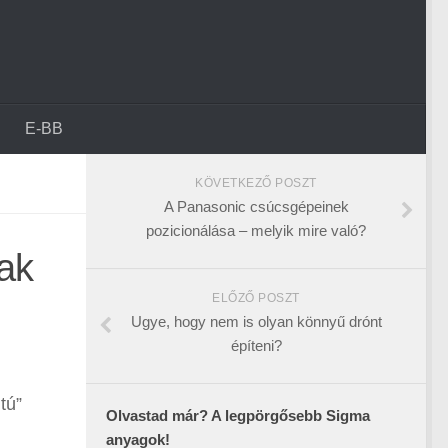
E-BB
KÖVETKEZŐ POSZT
A Panasonic csúcsgépeinek
pozicionálása – melyik mire való?
dak
ELŐZŐ POSZT
Ugye, hogy nem is olyan könnyű drónt
építeni?
tú”
Olvastad már? A legpörgősebb Sigma
anyagok!