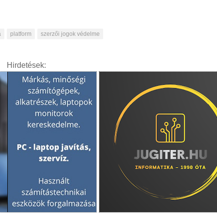
a
platform
szerzői jogok védelme
Hirdetések: