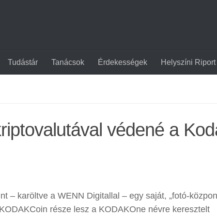
Tudástár
Tanácsok
Érdekességek
Helyszíni Riport
kriptovalutával védené a Ko
int – karöltve a WENN Digitallal – egy saját, „fotó-közpon
 A KODAKCoin része lesz a KODAKOne névre keresztelt