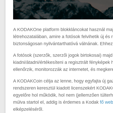
A KODAKOne platform blokkláncokat használ majd egy
létrehozatalában, amire a fotósok felvihetik új és
biztonságosan nyilvántarthatóvá válnának. Ehhez 
A fotósok (szerzők, szerzői jogok birtokosai) m
kiadni/átadni/értékesíteni a regisztrált fényképek
ellenőrzik, monitorozzák az internetet, és megker
A KODAKCoin célja az lenne, hogy egyfajta új ga
rendszeren keresztül kiadott licenszekért KOD
egyelőre hol működik, hol nem (jellemzően túlterh
múlva startol el, addig is érdemes a Kodak
fő web
elképzeléséről.