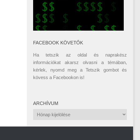
FACEBOOK KÖVETŐK
Ha tetszik az oldal és naprakész
információkat akarsz olvasni a témában,
kérlek, nyomd meg a Tetszik gombot és
kövess a
Facebookon
is!
ARCHÍVUM
Archívum