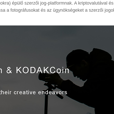
okra) épülő szerzői jog-platformnak. A kriptovalutával és 
sa a fotográfusokat és az ügynökségeket a szerzői jogo