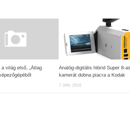
 a világ első, „Átlag
Analóg-digitális hibrid Super 8-a
yképezőgépéből
kamerát dobna piacra a Kodak
7 JAN, 2016