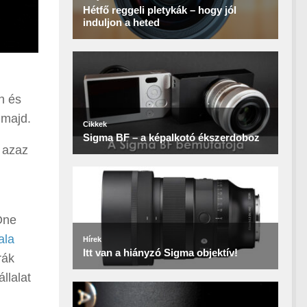
n és
 majd.
 azaz
One
ala
rák
llalat