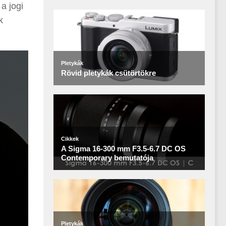
a jogi
k