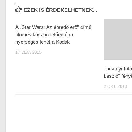
.
EZEK IS ÉRDEKELHETNEK...
A „Star Wars: Az ébredő erő” című
filmnek köszönhetően újra
nyerséges lehet a Kodak
17 DEC, 2015
Tucatnyi fotó
László” fén
2 OKT, 2013