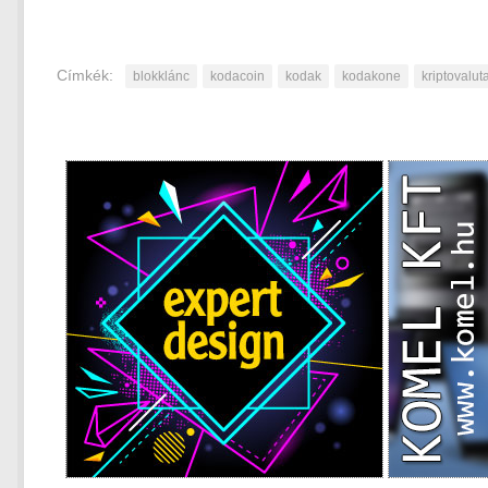
Címkék:
blokklánc
kodacoin
kodak
kodakone
kriptovalut