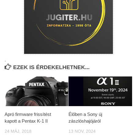
.
EZEK IS ÉRDEKELHETNEK...
Apró firmware frissítést
Élőben a Sony új
kapott a Pentax K-1 II
zászlóshajójáról
24 MÁJ, 2018
13 NOV, 2024