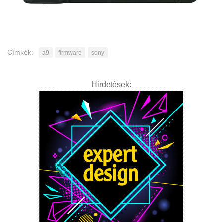
Címkék:
a9
firmware
sony
Hirdetések: