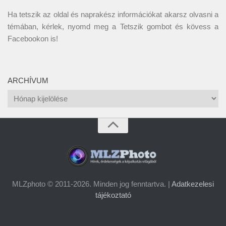
Ha tetszik az oldal és naprakész információkat akarsz olvasni a
témában, kérlek, nyomd meg a Tetszik gombot és kövess a
Facebookon
is!
ARCHÍVUM
Archívum
MLZphoto © 2011-2026. Minden jog fenntartva. |
Adatkezelesi
tájékoztató