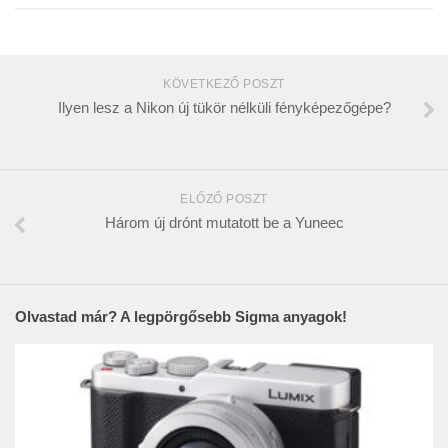
KÖVETKEZŐ POSZT
Ilyen lesz a Nikon új tükör nélküli fényképezőgépe?
ELŐZŐ POSZT
Három új drónt mutatott be a Yuneec
Olvastad már? A legpörgősebb Sigma anyagok!