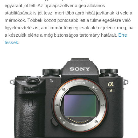
Tanácsok
egyaránt jót tett. Az új alapszoftver a gép általános
stabilitásának is jót tesz, mert több apró hibát javítanak ki vele a
Érdekességek
mérnökök. Többek között pontosabb lett a túlmelegedésre való
Helyszíni Riport
figyelmeztetés is, ami immár tényleg csak akkor jelenik meg, ha
a készülék elérte a még biztonságos tartomány határait.
Erre
E-BB
tessék
.