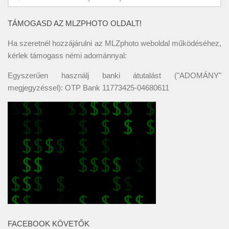
TÁMOGASD AZ MLZPHOTO OLDALT!
Ha szeretnél hozzájárulni az MLZphoto weboldal működéséhez,
kérlek támogass némi adománnyal:
Egyszerűen használj banki átutalást ("ADOMÁNY"
megjegyzéssel): OTP Bank 11773425-04680611
FACEBOOK KÖVETŐK