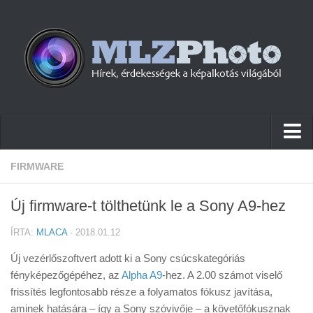
Hírek
FIRMWARE
Pletykák
Új firmware-t tölthetünk le a Sony A9-hez
Cikkek
ÍRTA:
MLACA
· 2018.01.12
Szoftver
Új vezérlőszoftvert adott ki a Sony csúcskategóriás
Firmware
fényképezőgépéhez, az
Alpha A9
-hez. A 2.00 számot viselő
frissítés legfontosabb része a folyamatos fókusz javítása,
Tudástár
aminek hatására – így a Sony szóvivője – a követőfókusznak