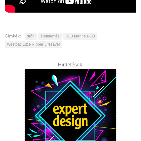
Címkék:
drón
életmentés
ULB Marine POD
Westpac Little Ripper Lifesaver
Hirdetések: