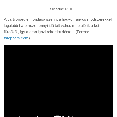
ULB Marine POD
A parti őrség elmondása szerint a hagyományos módszerekkel
legalább háromszor ennyi idő telt volna, mire elérik a két
fürdőzőt, így a drón igazi rekordot döntött. (Forrás:
fstoppers.com
)