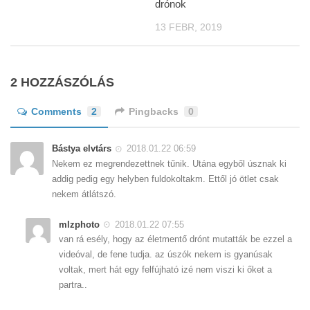
drónok
13 FEBR, 2019
2 HOZZÁSZÓLÁS
Comments
2
Pingbacks
0
Bástya elvtárs
2018.01.22 06:59
Nekem ez megrendezettnek tűnik. Utána egyből úsznak ki
addig pedig egy helyben fuldokoltakm. Ettől jó ötlet csak
nekem átlátszó.
mlzphoto
2018.01.22 07:55
van rá esély, hogy az életmentő drónt mutatták be ezzel a
videóval, de fene tudja. az úszók nekem is gyanúsak
voltak, mert hát egy felfújható izé nem viszi ki őket a
partra..