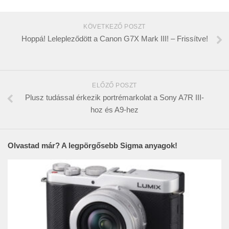
KÖVETKEZŐ POSZT
Hoppá! Lelepleződött a Canon G7X Mark III! – Frissítve!
ELŐZŐ POSZT
Plusz tudással érkezik portrémarkolat a Sony A7R III-
hoz és A9-hez
Olvastad már? A legpörgősebb Sigma anyagok!