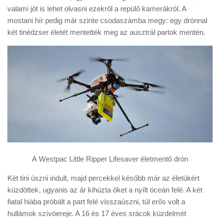
Tanácsok
valami jót is lehet olvasni ezekről a repülő kamerákról. A
mostani hír pedig már szinte csodaszámba megy: egy drónnal
Érdekességek
két tinédzser életét mentették meg az ausztrál partok mentén.
Helyszíni Riport
E-BB
A Westpac Little Ripper Lifesaver életmentő drón
Két tini úszni indult, majd percekkel később már az életükért
küzdöttek, ugyanis az ár kihúzta őket a nyílt óceán felé. A két
fiatal hiába próbált a part felé visszaúszni, túl erős volt a
hullámok szívóereje. A 16 és 17 éves srácok küzdelmét