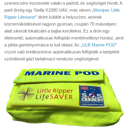
szerencsére észrevette valaki a partról, és segítséget hívott. A
parti őrség egy Stella X1000 UAV, más néven „
Westpac Little
Ripper Lifesaver
” drónt küldött a helyszínre, aminek
közreműködésével nagyon gyorsan, csupán 70 másodperc
alatt sikerült lokalizálni a bajba kerülteket. Ez a drón egy
életmentő, automatikusan felfújódó mentőmellényt hordoz, amit
a pilóta gombnyomásra ki tud oldani. Az „
ULB Marine POD
”
vízzel való érintkezéskor automatikusan felfújódik a beépített
széndioxid gázt tartalmazó rendszer segítségével.