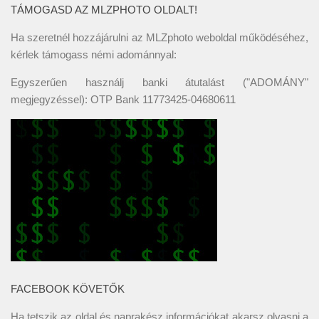
TÁMOGASD AZ MLZPHOTO OLDALT!
Ha szeretnél hozzájárulni az MLZphoto weboldal működéséhez,
kérlek támogass némi adománnyal:
Egyszerűen használj banki átutalást ("ADOMÁNY"
megjegyzéssel): OTP Bank 11773425-04680611
FACEBOOK KÖVETŐK
Ha tetszik az oldal és naprakész információkat akarsz olvasni a