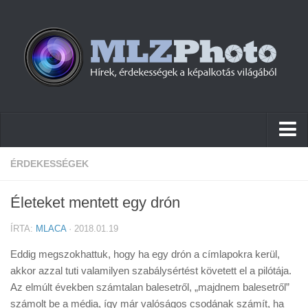
Hírek
ÉRDEKESSÉGEK
Pletykák
Életeket mentett egy drón
Cikkek
ÍRTA:
MLACA
· 2018.01.19
Szoftver
Eddig megszokhattuk, hogy ha egy drón a címlapokra kerül,
Firmware
akkor azzal tuti valamilyen szabálysértést követett el a pilótája.
Az elmúlt években számtalan balesetről, „majdnem balesetről”
Tudástár
számolt be a média, így már valóságos csodának számít, ha