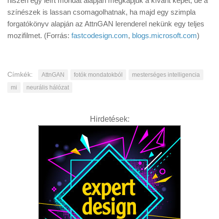
hiszen egy leírt mondat alapján megkapjuk a kívánt képet, de a
színészek is lassan csomagolhatnak, ha majd egy szimpla
forgatókönyv alapján az AttnGAN lerenderel nekünk egy teljes
mozifilmet. (Forrás:
fastcodesign.com
,
blogs.microsoft.com
)
Címkék:
AttnGAN
fotók mondatokból
mesterséges intelligencia
mi
neurális hálózat
Hirdetések: