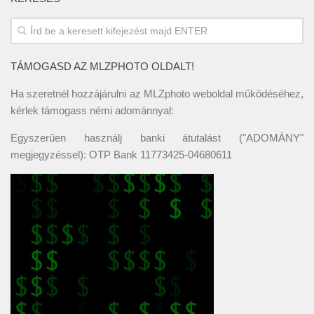
TÁMOGASD AZ MLZPHOTO OLDALT!
Ha szeretnél hozzájárulni az MLZphoto weboldal működéséhez,
kérlek támogass némi adománnyal:
Egyszerűen használj banki átutalást ("ADOMÁNY"
megjegyzéssel): OTP Bank 11773425-04680611