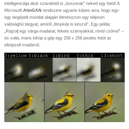
Tanácsok
intelligenciája akár szavakból is „összerak” neked egy fotót! A
Microsoft
AttnGAN
rendszere ugyanis képes arra, hogy egy-
Érdekességek
egy begépelt mondat alapján létrehozzon egy teljesen
Helyszíni Riport
valósághű tárgyat, amiről „fénykép is készül”. Egy példa:
„Rajzolj egy sárga madarat, fekete szárnyakkal, rövid csőrrel” –
E-BB
és voilá, máris kiköp a gép egy 256 x 256 pixeles fotót az
elképzelt madárról.