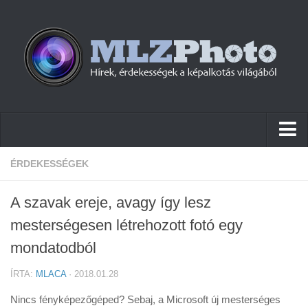
Hírek
ÉRDEKESSÉGEK
Pletykák
A szavak ereje, avagy így lesz
Cikkek
mesterségesen létrehozott fotó egy
Szoftver
mondatodból
Firmware
ÍRTA:
MLACA
· 2018.01.28
Tudástár
Nincs fényképezőgéped? Sebaj, a Microsoft új mesterséges