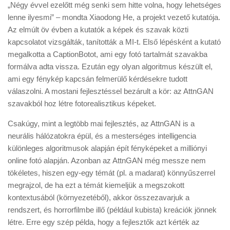
„Négy évvel ezelőtt még senki sem hitte volna, hogy lehetséges
lenne ilyesmi” – mondta Xiaodong He, a projekt vezető kutatója.
Az elmúlt öv évben a kutatók a képek és szavak közti
kapcsolatot vizsgálták, tanították a MI-t. Első lépésként a kutató
megalkotta a CaptionBotot, ami egy fotó tartalmát szavakba
formálva adta vissza. Ezután egy olyan algoritmus készült el,
ami egy fénykép kapcsán felmerülő kérdésekre tudott
válaszolni. A mostani fejlesztéssel bezárult a kör: az AttnGAN
szavakból hoz létre fotorealisztikus képeket.
Csakúgy, mint a legtöbb mai fejlesztés, az AttnGAN is a
neurális hálózatokra épül, és a mesterséges intelligencia
különleges algoritmusok alapján épít fényképeket a milliónyi
online fotó alapján. Azonban az AttnGAN még messze nem
tökéletes, hiszen egy-egy témát (pl. a madarat) könnyűszerrel
megrajzol, de ha ezt a témát kiemeljük a megszokott
kontextusából (környezetéből), akkor összezavarjuk a
rendszert, és horrorfilmbe illő (például kubista) kreációk jönnek
létre. Erre egy szép példa, hogy a fejlesztők azt kérték az