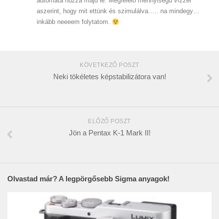
automata húzza majd le. Megfelelő mennyiségű vízzel
aszerint, hogy mit ettünk és szimulálva….. na mindegy…
inkább neeeem folytatom.
KÖVETKEZŐ POSZT
Neki tökéletes képstabilizátora van!
ELŐZŐ POSZT
Jön a Pentax K-1 Mark II!
Olvastad már? A legpörgősebb Sigma anyagok!