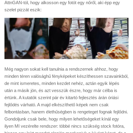
AttnGAN-tól, hogy alkosson egy fotót egy nőről, aki épp egy
szelet pizzát eszik:
Még nagyon sokat kell tanulnia a rendszernek ahhoz, hogy
minden téren valósághű fényképeket készíthessen szavainkból,
de mint ismeretes, minden kezdet nehéz, aztán egyik lépés
után a másik jön, és azt vesszük észre, hogy már célba is
értünk. A kutatók szerint pár év kitartó fejlesztés árán óriási
fejlődés várható. A majd elkészíthető képek nem csak
felbontásban, hanem élethűségben is rengeteget fognak fejlődni.
Gondoljunk csak bele, hogy milyen lehetőségeket kínál egy
ilyen MI vezérelte rendszer: többé nincs szükség stock fotóra,