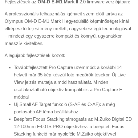
Fejlesztések az
OM-D E-M1 Mark II
2.0 firmware verziójában:
A professzionális felhasználás igényeit szem előtt tartva az
Olympus OM-D E-M1 Mark II egyedülálló képminőséget kínál
elképesztő teljesítmény mellett, nagysebességű technológiával
– mindezt egy egyszerre kompakt és könnyű, ugyanakkor
masszív kivitelben.
A legújabb fejlesztések között:
Továbbfejlesztett Pro Capture üzemmód: a korábbi 14
helyett már 35 kép készül fotó megörökítésekor. Új Live
View jelzés mutatja a mód használatát. Minden
csatlakoztatható objektív kompatibilis a Pro Capture H
móddal
Új Small AF Target funkció (S-AF és C-AF): a még
pontosabb AF téma beállításhoz
Beépített Focus Stacking támogatás az M.Zuiko Digital ED
12-100mm F4.0 IS PRO objektívhez: a beépített Focus
Stacking funkció már nyolcféle M.Zuiko objektívvel