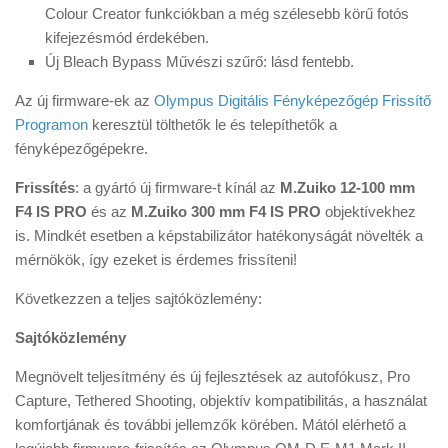
Colour Creator funkciókban a még szélesebb körű fotós
kifejezésmód érdekében.
Új Bleach Bypass Művészi szűrő: lásd fentebb.
Az új firmware-ek az
Olympus Digitális Fényképezőgép Frissítő
Programon
keresztül tölthetők le és telepíthetők a
fényképezőgépekre.
Frissítés
: a gyártó új firmware-t kínál az
M.Zuiko 12-100 mm
F4 IS PRO
és az
M.Zuiko 300 mm F4 IS PRO
objektívekhez
is. Mindkét esetben a képstabilizátor hatékonyságát növelték a
mérnökök, így ezeket is érdemes frissíteni!
Következzen a teljes sajtóközlemény:
Sajtóközlemény
Megnövelt teljesítmény és új fejlesztések az autofókusz, Pro
Capture, Tethered Shooting, objektív kompatibilitás, a használat
komfortjának és további jellemzők körében. Mától elérhető a