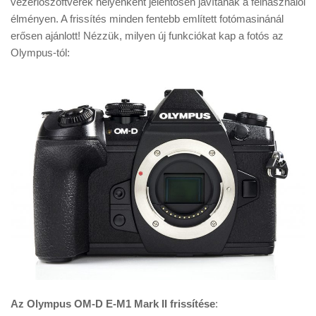
vezérlőszoftverek helyenként jelentősen javítanak a felhasználói
Tanácsok
élményen. A frissítés minden fentebb említett fotómasinánál
Érdekességek
erősen ajánlott! Nézzük, milyen új funkciókat kap a fotós az
Olympus-tól:
Helyszíni Riport
E-BB
Az Olympus OM-D E-M1 Mark II frissítése
: