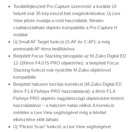
Továbbfejlesztett Pro Capture üzemmód: a korábbi 14
helyett már 35 kép készül fotó megörökítésekor. Új Live
View jelzés mutatja a mód használatát. Minden
csatlakoztatható objektív kompatibilis a Pro Capture H
móddal
Új Small AF Target funkció (S-AF és C-AF): a még
pontosabb AF téma beállításhoz
Beépített Focus Stacking támogatás az M.Zuiko Digital ED
12-100mm F4.0 IS PRO objektívhez: a beépített Focus
Stacking funkció már nyolcféle M.Zuiko objektívvel
kompatibilis
Beépített halszem torzítás-korrekció (M.Zuiko Digital ED
8mm F1.8 Fisheye PRO használatával): a 8mm F1.8
Fisheye PRO objektív nagylátószögű objektívként történő
használatához – a halszem-hatás nélkül. A korrekció
mértéke a Live View segítségével még a felvétel
elkészítése előtt látható
Új “Flicker Scan” funkció: a Live View segítségével