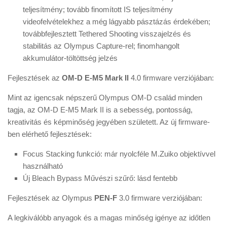
teljesítmény; tovább finomított IS teljesítmény
videofelvételekhez a még lágyabb pásztázás érdekében;
továbbfejlesztett Tethered Shooting visszajelzés és
stabilitás az Olympus Capture-rel; finomhangolt
akkumulátor-töltöttség jelzés
Fejlesztések az
OM-D E-M5 Mark II
4.0 firmware verziójában:
Mint az igencsak népszerű Olympus OM-D család minden
tagja, az OM-D E-M5 Mark II is a sebesség, pontosság,
kreativitás és képminőség jegyében született. Az új firmware-
ben elérhető fejlesztések:
Focus Stacking funkció: már nyolcféle M.Zuiko objektívvel
használható
Új Bleach Bypass Művészi szűrő: lásd fentebb
Fejlesztések az Olympus
PEN-F
3.0 firmware verziójában:
A legkiválóbb anyagok és a magas minőség igénye az időtlen