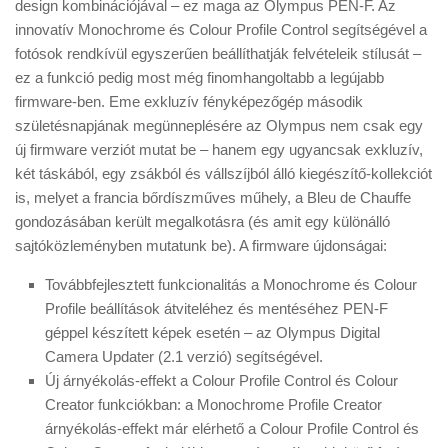
design kombinációjával – ez maga az Olympus PEN-F. Az
innovatív Monochrome és Colour Profile Control segítségével a
fotósok rendkívül egyszerűen beállíthatják felvételeik stílusát –
ez a funkció pedig most még finomhangoltabb a legújabb
firmware-ben. Eme exkluzív fényképezőgép második
születésnapjának megünneplésére az Olympus nem csak egy
új firmware verziót mutat be – hanem egy ugyancsak exkluzív,
két táskából, egy zsákból és vállszíjból álló kiegészítő-kollekciót
is, melyet a francia bőrdíszműves műhely, a Bleu de Chauffe
gondozásában került megalkotásra (és amit egy különálló
sajtóközleményben mutatunk be). A firmware újdonságai:
Továbbfejlesztett funkcionalitás a Monochrome és Colour
Profile beállítások átviteléhez és mentéséhez PEN-F
géppel készített képek esetén – az Olympus Digital
Camera Updater (2.1 verzió) segítségével.
Új árnyékolás-effekt a Colour Profile Control és Colour
Creator funkciókban: a Monochrome Profile Creator
árnyékolás-effekt már elérhető a Colour Profile Control és