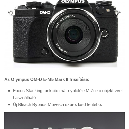
Az Olympus OM-D E-M5 Mark II frissítése
:
Focus Stacking funkció: már nyolcféle M.Zuiko objektívvel
használható
Új Bleach Bypass Művészi szűrő: lásd fentebb.