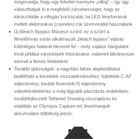
megmutatja, hogy egy felvétel mennyire „villog” – így úgy
választhatjuk ki a megfelelő zársebességet, hogy az
kiküszöbölje a villogás kockázatát, ha LED fényforrások
mellett elektronikus (csendes) zár üzemmódot használunk
Új Bleach Bypass Művészi szűrő: ez a szűrő a
filmelőhívás során alkalmazott „bleach bypass” eljárás
különleges hatását eleveníti fel – mely sajátos hangulatot
kínál például városképek fotózásakor, valamint látványosan
kiemeli a fémes felületeket
További újdonságok: a nagyítási faktor alapbeállítása
beállítható a felvételek visszatekintéséhez; fejlettebb C-AF
teljesítmény; tovább finomított IS teljesítmény
videofelvételekhez a még lágyabb pásztázás érdekében;
továbbfejlesztett Tethered Shooting visszajelzés és
stabilitás az Olympus Capture-rel; finomhangolt
akkumulátor-töltöttség jelzés.