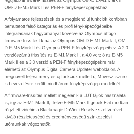
legújabb firmware-frissítés az Olympus OM-D E-M1 Mark II,
OM-D E-M5 Mark II és PEN-F fényképezőgépekhez!
A folyamatos fejlesztések és a megjelenő új funkciók korábban
bemutatott felső kategóriás és profi fényképezőgépeibe
integrálásának hagyományát követve az Olympus átfogó
firmware-frissítést kínál az Olympus OM-D E-M1 Mark II, OM-
D E-M5 Mark II és Olympus PEN-F fényképezőgépeihez. A 2.0
verziószámú frissítés az E-M1 Mark II, a 4.0 verzió az E-M5
Mark II és a 3.0 verzió a PEN-F fényképezőgépekre már
elérhető az Olympus Digital Camera Updater weboldalon. A
megnövelt teljesítmény és új funkciók mellett új Művészi szűrő
is bevezetésre került mindhárom fényképezőgép-modellnél.
A firmware-frissítés mellett megjelenik a LUT fájlok használata
is, így az E-M1 Mark II, illetve E-M5 Mark II gépek Flat módban
rögzített videóin a Blackmagic DaVinci Resolve szoftverével
kiváló részletességű és eredményességű színkezelési
utómunkák végezhetők.