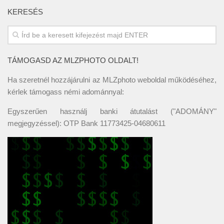
KERESÉS
TÁMOGASD AZ MLZPHOTO OLDALT!
Ha szeretnél hozzájárulni az MLZphoto weboldal működéséhez,
kérlek támogass némi adománnyal:
Egyszerűen használj banki átutalást ("ADOMÁNY"
megjegyzéssel): OTP Bank 11773425-04680611