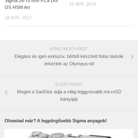
Sigma 24-70 mm F2.8 DG
15 ÁPR, 2019
OS HSM Art
18 AUG, 2017
KÖVETKEZŐ POSZT
Elegáns és igen exkluzív, bőrből készített fotós táskák
érkeztek az Olympus-tól
ELŐZŐ POSZT
Megint a SanDisk adja a világ leggyorsabb microSD
kártyáját
Olvastad már? A legpörgősebb Sigma anyagok!