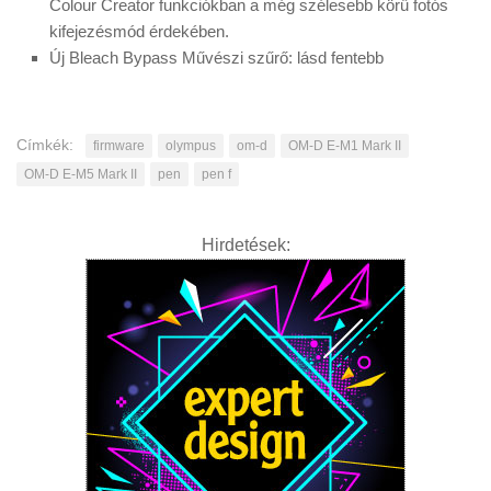
Colour Creator funkciókban a még szélesebb körű fotós
kifejezésmód érdekében.
Új Bleach Bypass Művészi szűrő: lásd fentebb
Címkék:
firmware
olympus
om-d
OM-D E-M1 Mark II
OM-D E-M5 Mark II
pen
pen f
Hirdetések: