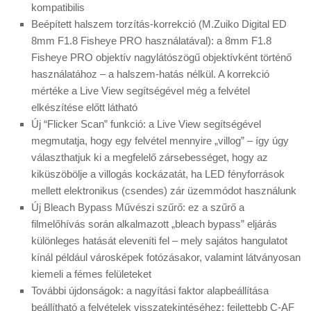
kompatibilis
Beépített halszem torzítás-korrekció (M.Zuiko Digital ED
8mm F1.8 Fisheye PRO használatával): a 8mm F1.8
Fisheye PRO objektív nagylátószögű objektívként történő
használatához – a halszem-hatás nélkül. A korrekció
mértéke a Live View segítségével még a felvétel
elkészítése előtt látható
Új “Flicker Scan” funkció: a Live View segítségével
megmutatja, hogy egy felvétel mennyire „villog” – így úgy
választhatjuk ki a megfelelő zársebességet, hogy az
kiküszöbölje a villogás kockázatát, ha LED fényforrások
mellett elektronikus (csendes) zár üzemmódot használunk
Új Bleach Bypass Művészi szűrő: ez a szűrő a
filmelőhívás során alkalmazott „bleach bypass” eljárás
különleges hatását eleveníti fel – mely sajátos hangulatot
kínál például városképek fotózásakor, valamint látványosan
kiemeli a fémes felületeket
További újdonságok: a nagyítási faktor alapbeállítása
beállítható a felvételek visszatekintéséhez; fejlettebb C-AF