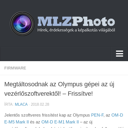
Hírek
FIRMWARE
Pletykák
Megtáltosodnak az Olympus gépei az új
Cikkek
vezérlőszoftverektől! – Frissítve!
Szoftver
ÍRTA:
MLACA
· 2018.02.28
Firmware
Jelentős szoftveres frissítést kap az Olympus
PEN-F
, az
OM-D
Tudástár
E-M5 Mark II
és az
OM-D E-M1 Mark II
– az új