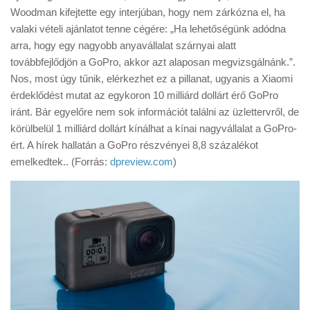
Tanácsok
Woodman kifejtette egy interjúban, hogy nem zárkózna el, ha
valaki vételi ajánlatot tenne cégére: „Ha lehetőségünk adódna
Érdekességek
arra, hogy egy nagyobb anyavállalat szárnyai alatt
Helyszíni Riport
továbbfejlődjön a GoPro, akkor azt alaposan megvizsgálnánk.”.
Nos, most úgy tűnik, elérkezhet ez a pillanat, ugyanis a Xiaomi
E-BB
érdeklődést mutat az egykoron 10 milliárd dollárt érő GoPro
iránt. Bár egyelőre nem sok információt találni az üzlettervről, de
körülbelül 1 milliárd dollárt kínálhat a kínai nagyvállalat a GoPro-
ért. A hírek hallatán a GoPro részvényei 8,8 százalékot
emelkedtek.. (Forrás:
dpreview.com
)