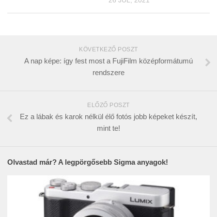
KÖVETKEZŐ POSZT
A nap képe: így fest most a FujiFilm középformátumú
rendszere
ELŐZŐ POSZT
Ez a lábak és karok nélkül élő fotós jobb képeket készít,
mint te!
Olvastad már? A legpörgősebb Sigma anyagok!