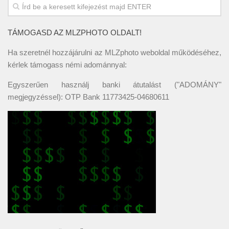
TÁMOGASD AZ MLZPHOTO OLDALT!
Ha szeretnél hozzájárulni az MLZphoto weboldal működéséhez,
kérlek támogass némi adománnyal:
Egyszerűen használj banki átutalást ("ADOMÁNY"
megjegyzéssel): OTP Bank 11773425-04680611