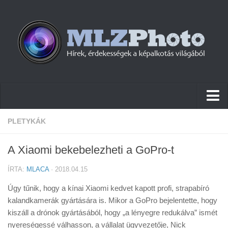
Hírek
PLETYKÁK
Pletykák
A Xiaomi bekebelezheti a GoPro-t
Cikkek
ÍRTA:
MLACA
· 2018.04.15
Szoftver
Úgy tűnik, hogy a kínai Xiaomi kedvet kapott profi, strapabíró
Firmware
kalandkamerák gyártására is. Mikor a GoPro bejelentette, hogy
kiszáll a drónok gyártásából, hogy „a lényegre redukálva” ismét
Tudástár
nyereségessé válhasson, a vállalat ügyvezetője, Nick