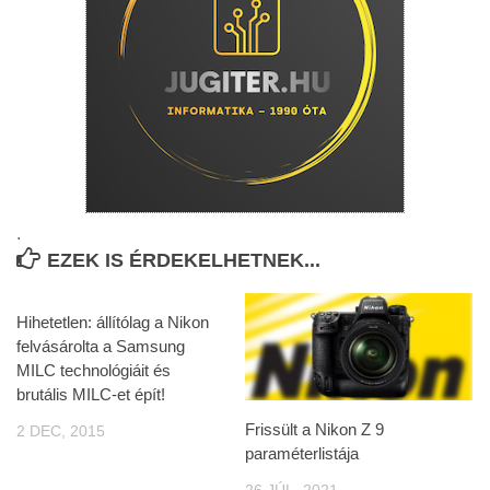
.
EZEK IS ÉRDEKELHETNEK...
Hihetetlen: állítólag a Nikon
felvásárolta a Samsung
MILC technológiáit és
brutális MILC-et épít!
Frissült a Nikon Z 9
2 DEC, 2015
paraméterlistája
26 JÚL, 2021