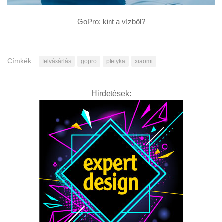
GoPro: kint a vízből?
Címkék:
felvásárlás
gopro
pletyka
xiaomi
Hirdetések: