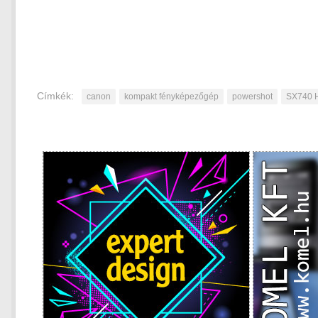
Címkék:
canon
kompakt fényképezőgép
powershot
SX740 