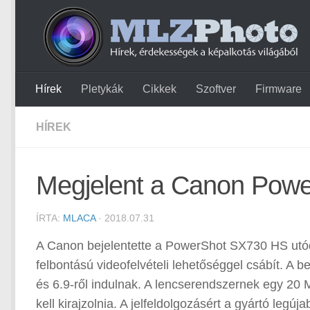
Hírek
Pletykák
Cikkek
Szoftver
Firmware
HÍREK
Megjelent a Canon Pow
ÍRTA:
MLACA
· 2018.07.31
A Canon bejelentette a PowerShot SX730 HS utó
felbontású videofelvételi lehetőséggel csábít. A b
és 6.9-ről indulnak. A lencserendszernek egy 20 
kell kirajzolnia. A jelfeldolgozásért a gyártó legú