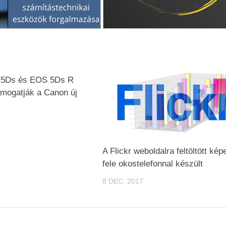
 5Ds és EOS 5Ds R
ámogatják a Canon új
A Flickr weboldalra feltöltött kép
fele okostelefonnal készült
8 DEC, 2017