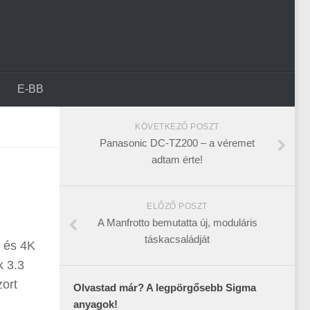
E-BB
KÖVETKEZŐ POSZT
Panasonic DC-TZ200 – a véremet
adtam érte!
ELŐZŐ POSZT
A Manfrotto bemutatta új, moduláris
táskacsaládját
l és 4K
k 3.3
zort
Olvastad már? A legpörgősebb Sigma
anyagok!