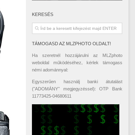
KERESÉS
TÁMOGASD AZ MLZPHOTO OLDALT!
Ha szeretnél hozzájárulni az MLZphoto
weboldal működéséhez, kérlek támogass
némi adománnyal:
Egyszerűen használj banki átutalást
("ADOMÁNY" megjegyzéssel): OTP Bank
11773425-04680611