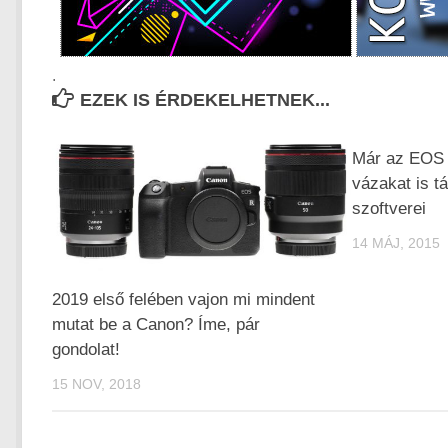
.
EZEK IS ÉRDEKELHETNEK...
Már az EOS
vázakat is t
szoftverei
14 MÁJ, 2015
2019 első felében vajon mi mindent
mutat be a Canon? Íme, pár
gondolat!
15 NOV, 2018