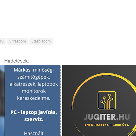
HS
ultrazoom
utazó zoom
Hirdetések: