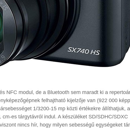
 és NFC modul, de a Bluetooth sem maradt ki a repertoár
ényképezőgépnek felhajtható kijelzője van (922 000 kép
ársebességet 1/3200-15 mp közti értékekre állíthatjuk, 
1 cm-es tárgytávról indul. A készüléket SD/SDHC/SDXC
 viszont nincs hír, hogy milyen sebességű egységeket t