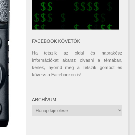
FACEBOOK KÖVETŐK
Ha tetszik az oldal és naprakész
információkat akarsz olvasni a témában,
kérlek, nyomd meg a Tetszik gombot és
kövess a
Facebookon
is!
ARCHÍVUM
Archívum