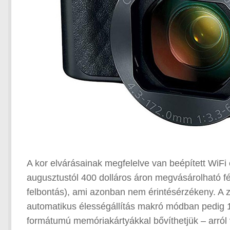
A kor elvárásainak megfelelve van beépített WiFi
augusztustól 400 dolláros áron megvásárolható f
felbontás), ami azonban nem érintésérzékeny. A z
automatikus élességállítás makró módban pedig 
formátumú memóriakártyákkal bővíthetjük – arról