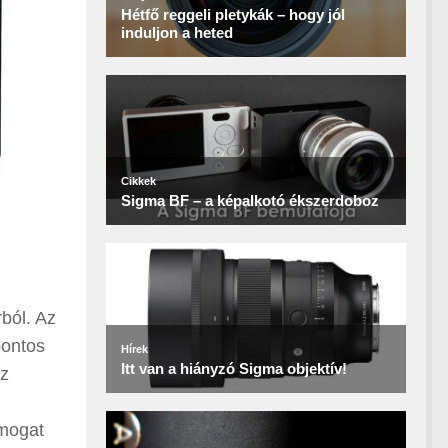
ból. Az
pontos
az
ámogat