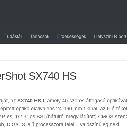
Tudástár
Tanácsok
Érdekességek
Helyszíni Riport
erShot SX740 HS
dját, az
SX740 HS
-t, amely 40-szeres átfogású optikáva
eépített optika ekvivalens 24-960 mm-t kínál, az F-értéke
MP-es, 1/2,3”-os BSI (hátulról megvilágított) CMOS szen
jabb, DiG!C 8 jelű processzora felel – valószínűleg neki