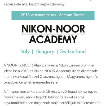
Tanácsok
képviselete által kiadott sajtóközlemény:
Érdekességek
Helyszíni Riport
E-BB
A NOOR, a NOOR Alapítvány és a Nikon Europe örömmel
jelenti be a 2018-as Nikon-NOOR Academy újabb állomásait:
mesterkurzusai ősszel Olaszországban, Magyarországon és
Svájcban kerülnek megrendezésre.
A 4 napos mesterkurzusok 15 résztvevőt fogadnak az egyes
helyszíneken, ahol a legjobb fotóriporterekkel szoros
együttműködésben dolgoznak majd portfóliójuk tökéletesítésén.