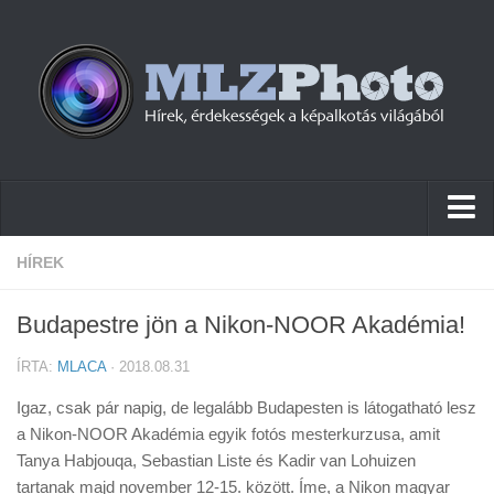
Hírek
HÍREK
Pletykák
Budapestre jön a Nikon-NOOR Akadémia!
Cikkek
ÍRTA:
MLACA
· 2018.08.31
Szoftver
Igaz, csak pár napig, de legalább Budapesten is látogatható lesz
Firmware
a Nikon-NOOR Akadémia egyik fotós mesterkurzusa, amit
Tanya Habjouqa, Sebastian Liste és Kadir van Lohuizen
Tudástár
tartanak majd november 12-15. között. Íme, a Nikon magyar