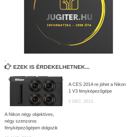
.
EZEK IS ÉRDEKELHETNEK...
A CES 2014-re jöhet a Nikon
1 V3 fényképezőgépe
2 DEC, 2013
A Nikon négy objektíves,
négy szenzoros
fényképezőgépen dolgozik