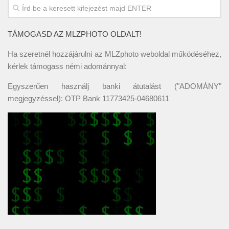
TÁMOGASD AZ MLZPHOTO OLDALT!
Ha szeretnél hozzájárulni az MLZphoto weboldal működéséhez,
kérlek támogass némi adománnyal:
Egyszerűen használj banki átutalást ("ADOMÁNY"
megjegyzéssel): OTP Bank 11773425-04680611