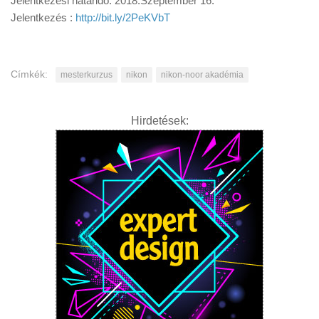
Jelentkezési határidő: 2018.Szeptember 16.
Jelentkezés :
http://bit.ly/2PeKVbT
Címkék:
mesterkurzus
nikon
nikon-noor akadémia
Hirdetések: