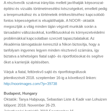
A résztvevők szakmai irányítás mellett javíthatják képsorozat-
építési és vizuális történetmesélési készségeiket, emellett pedig
a terepmunkához és a történeteik értékesítéséhez kapcsolódó
fontos képességeket is elsajátíthatják. A NOOR- oktatók
megosztják a világ minden táján végzett munkáik során a
társadalmi változásokkal, konfliktusokkal és környezetvédelmi
problémákkal kapcsolatban szerzett tapasztalataikat. Az
Akadémia támogatásán keresztül a Nikon biztosítja, hogy a
tanfolyam ingyenes legyen minden résztvevő számára, így
biztatva a tehetséges fiatal sajtó- és riportfotósokat és segítve
őket a karrierjük építésében.
Várjuk a fiatal, feltörekvő sajtó és riportfotográfusok
jelentkezését 2018. szeptember 16-ig a következő linken:
http://noorimages.com/?p=39738
Budapest, Hungary
Oktatók: Tanya Habjouqa, Sebastian Liste & Kadir van Lohuizen
Időpont: 2018. November 26-29.