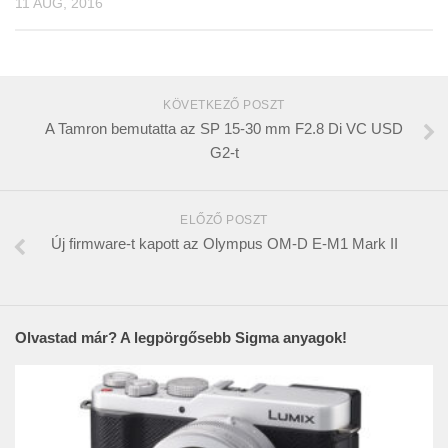
11 AUG, 2016
KÖVETKEZŐ POSZT
A Tamron bemutatta az SP 15-30 mm F2.8 Di VC USD
G2-t
ELŐZŐ POSZT
Új firmware-t kapott az Olympus OM-D E-M1 Mark II
Olvastad már? A legpörgősebb Sigma anyagok!