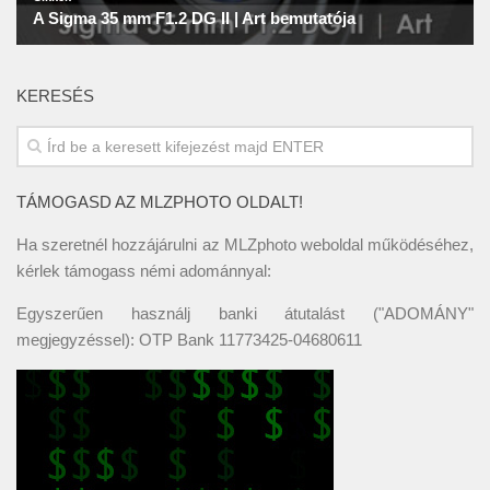
KERESÉS
TÁMOGASD AZ MLZPHOTO OLDALT!
Ha szeretnél hozzájárulni az MLZphoto weboldal működéséhez,
kérlek támogass némi adománnyal:
Egyszerűen használj banki átutalást ("ADOMÁNY"
megjegyzéssel): OTP Bank 11773425-04680611