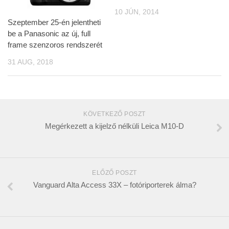
10 JÚN, 2014
Szeptember 25-én jelentheti
be a Panasonic az új, full
frame szenzoros rendszerét
31 AUG, 2018
KÖVETKEZŐ POSZT
Megérkezett a kijelző nélküli Leica M10-D
ELŐZŐ POSZT
Vanguard Alta Access 33X – fotóriporterek álma?