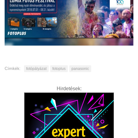
Címkék:
fotópályázat
fotoplus
panasonic
Hirdetések: