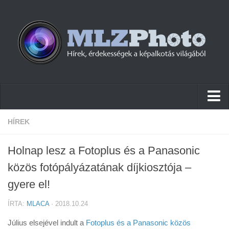
Hírek
HÍREK
Pletykák
Holnap lesz a Fotoplus és a Panasonic
Cikkek
közös fotópályázatának díjkiosztója –
Szoftver
gyere el!
Firmware
ÍRTA:
MLACA
· 2018.10.24
Tudástár
Július elsejével indult a
Fotoplus és a Panasonic közös