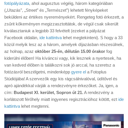
Tanácsok
fotópályázata
, ahol augusztus végéig, három kategóriában
(„Utazás”, „Street” és „Természet”) lehetett fényképeket
Érdekességek
beküldeni az értékes nyereményekért. Rengeteg fotó érkezett, a
Helyszíni Riport
zsűrit kőkeményen megizzasztottátok, de végül csak sikerült
kiválasztaniuk a legjobb 33 felvételt (ezeket a pályázat
E-BB
Facebook oldalán,
ide kattintva
lehet megtekinteni). S hogy a 33
közül melyik lesz az a három, amelyek díjazásban részesülnek,
az holnap, azaz
október 25-én, délután 15.00 órakor
fog
kiderülni élőben! Ha kíváncsi vagy, kik lesznek a nyertesek, ha
van kedved élőben is találkozni sok jó arccal, ha szeretsz a
fotózásról beszélgetni, mindenképp
gyere el
a Fotoplus
Stúdiójába! A szervezők egy kis rágcsálnivalóval, üdítővel és
apró ajándékkal várják a rendezvényre érkezőket. Ja, igen, a
cím:
Budapest XI. kerület, Sopron út 21.
A rendezvény a
korlátozott férőhely miatt ingyenes regisztrációhoz kötött, ezt
ide
kattintva
lehet megtenni.