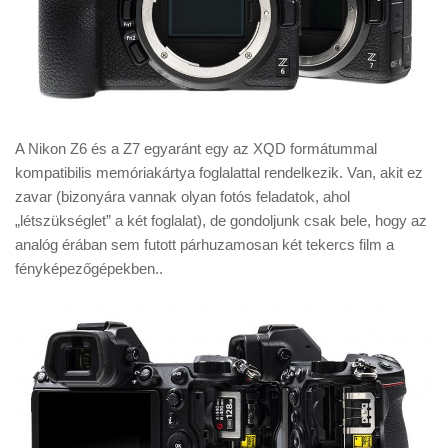
A Nikon Z6 és a Z7 egyaránt egy az XQD formátummal
kompatibilis memóriakártya foglalattal rendelkezik. Van, akit ez
zavar (bizonyára vannak olyan fotós feladatok, ahol
„létszükséglet” a két foglalat), de gondoljunk csak bele, hogy az
analóg érában sem futott párhuzamosan két tekercs film a
fényképezőgépekben..