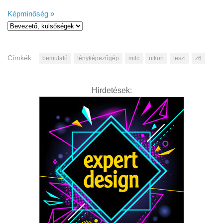
Képminőség »
Címkék:
bemutató
fényképezőgép
milc
nikon
teszt
z6
Hirdetések: