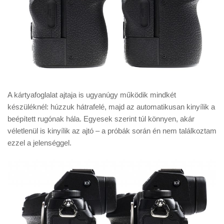
A kártyafoglalat ajtaja is ugyanúgy működik mindkét
készüléknél: húzzuk hátrafelé, majd az automatikusan kinyílik a
beépített rugónak hála. Egyesek szerint túl könnyen, akár
véletlenül is kinyílik az ajtó – a próbák során én nem találkoztam
ezzel a jelenséggel.