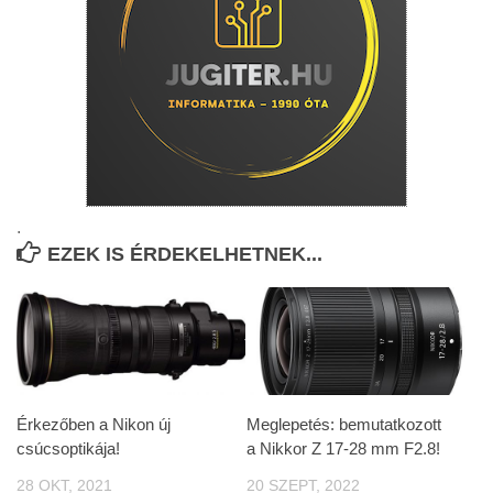
.
EZEK IS ÉRDEKELHETNEK...
Érkezőben a Nikon új
Meglepetés: bemutatkozott
csúcsoptikája!
a Nikkor Z 17-28 mm F2.8!
28 OKT, 2021
20 SZEPT, 2022