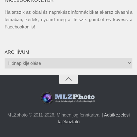
FACEBOOK KÖVETŐK
Ha tetszik az oldal és naprakész információkat akarsz olvasni a
témában, kérlek, nyomd meg a Tetszik gombot és kövess a
Facebookon
is!
ARCHÍVUM
Archívum
MLZphoto © 2011-2026. Minden jog fenntartva. |
Adatkezelesi
tájékoztató