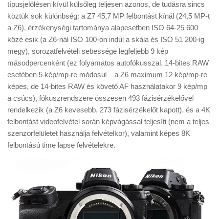
Tanácsok
típusjelölésen kívül külsőleg teljesen azonos, de tudásra sincs
köztük sok különbség: a Z7 45,7 MP felbontást kínál (24,5 MP-t
Érdekességek
a Z6), érzékenységi tartománya alapesetben ISO 64-25 600
közé esik (a Z6-nál ISO 100-on indul a skála és ISO 51 200-ig
Helyszíni Riport
megy), sorozatfelvételi sebessége legfeljebb 9 kép
E-BB
másodpercenként (ez folyamatos autofókusszal, 14-bites RAW
esetében 5 kép/mp-re módosul – a Z6 maximum 12 kép/mp-re
képes, de 14-bites RAW és követő AF használatakor 9 kép/mp
a csúcs), fókuszrendszere összesen 493 fázisérzékelővel
rendelkezik (a Z6 kevesebb, 273 fázisérzékelőt kapott), és a 4K
felbontást videofelvétel során képvágással teljesíti (nem a teljes
szenzorfelületet használja felvételkor), valamint képes 8K
felbontású time lapse felvételekre.