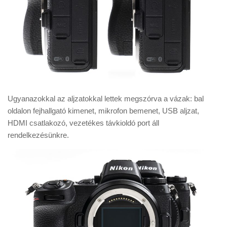
Ugyanazokkal az aljzatokkal lettek megszórva a vázak: bal
oldalon fejhallgató kimenet, mikrofon bemenet, USB aljzat,
HDMI csatlakozó, vezetékes távkioldó port áll
rendelkezésünkre.