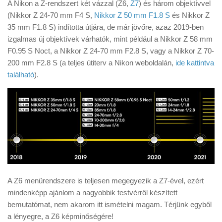
A Nikon a Z-rendszert két vázzal (Z6,
Z7
) és három objektívvel
(Nikkor Z 24-70 mm F4 S,
Nikkor Z 50 mm F1.8 S
és Nikkor Z
35 mm F1.8 S) indította útjára, de már jövőre, azaz 2019-ben
izgalmas új objektívek várhatók, mint például a Nikkor Z 58 mm
F0.95 S Noct, a Nikkor Z 24-70 mm F2.8 S, vagy a Nikkor Z 70-
200 mm F2.8 S (a teljes útiterv a Nikon weboldalán,
ide kattintva
található
).
A Z6 menürendszere is teljesen megegyezik a Z7-ével, ezért
mindenképp ajánlom a nagyobbik testvérről készített
bemutatómat, nem akarom itt ismételni magam. Térjünk egyből
a lényegre, a Z6 képminőségére!