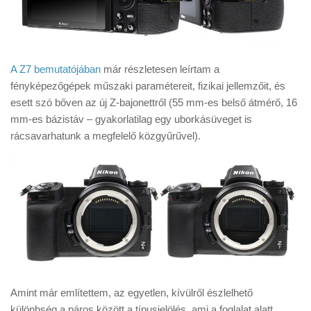
A Z7 bemutatójában
már részletesen leírtam a
fényképezőgépek műszaki paramétereit, fizikai jellemzőit, és
esett szó bőven az új Z-bajonettről (55 mm-es belső átmérő, 16
mm-es bázistáv – gyakorlatilag egy uborkásüveget is
rácsavarhatunk a megfelelő közgyűrűvel).
Amint már említettem, az egyetlen, kívülről észlelhető
különbség a páros között a típusjelölés, ami a foglalat alatt