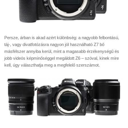
Persze, árban is akad azért különbség: a nagyobb felbontású,
táj-, vagy divatfotózásra nagyon jól használható Z7 bő
másfélszer annyiba kerül, mint a magasabb érzékenységű és
jobb videós képminőséggel megáldott Z6 – szóval, kinek mire
kell, úgy választhatja meg a megfelelő szerszámot.