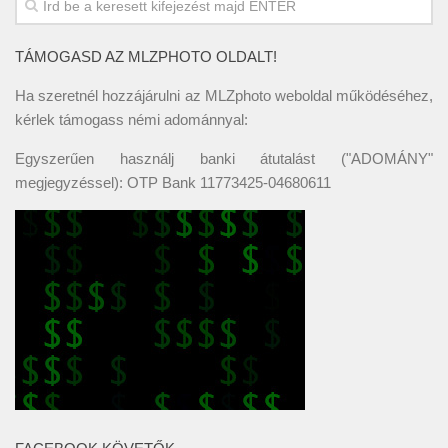
TÁMOGASD AZ MLZPHOTO OLDALT!
Ha szeretnél hozzájárulni az MLZphoto weboldal működéséhez,
kérlek támogass némi adománnyal:
Egyszerűen használj banki átutalást ("ADOMÁNY"
megjegyzéssel): OTP Bank 11773425-04680611