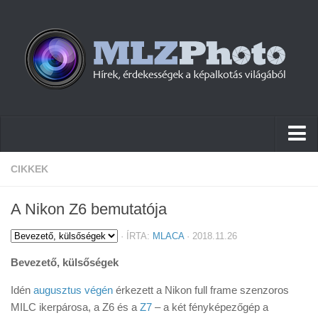
Hírek
CIKKEK
Pletykák
A Nikon Z6 bemutatója
Cikkek
·
ÍRTA:
MLACA
· 2018.11.26
Szoftver
Bevezető, külsőségek
Firmware
Idén
augusztus végén
érkezett a Nikon full frame szenzoros
Tudástár
MILC ikerpárosa, a Z6 és a
Z7
– a két fényképezőgép a