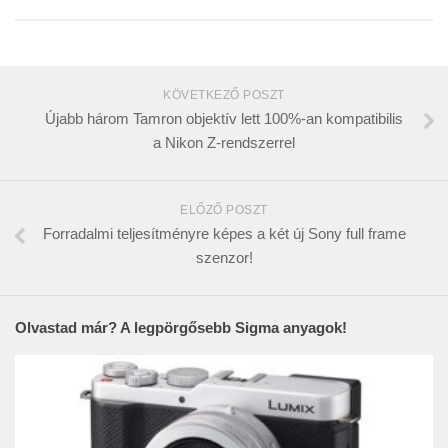
KÖVETKEZŐ POSZT
Újabb három Tamron objektív lett 100%-an kompatibilis
a Nikon Z-rendszerrel
ELŐZŐ POSZT
Forradalmi teljesítményre képes a két új Sony full frame
szenzor!
Olvastad már? A legpörgősebb Sigma anyagok!