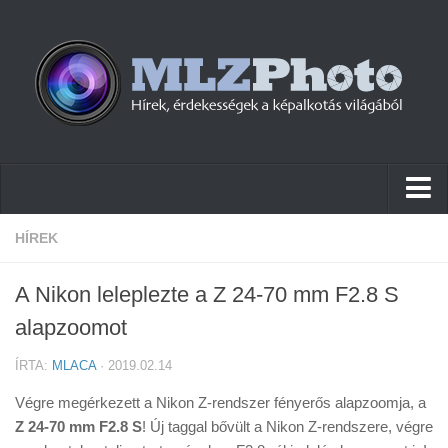
Hírek
HÍREK
Pletykák
A Nikon leleplezte a Z 24-70 mm F2.8 S
Cikkek
alapzoomot
Szoftver
ÍRTA:
MLACA
· 2019.02.14
Firmware
Végre megérkezett a Nikon Z-rendszer fényerős alapzoomja, a
Tudástár
Z 24-70 mm F2.8 S
! Új taggal bővült a Nikon Z-rendszere, végre