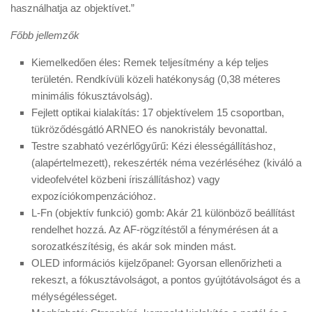
használhatja az objektívet.”
Főbb jellemzők
Kiemelkedően éles: Remek teljesítmény a kép teljes
területén. Rendkívüli közeli hatékonyság (0,38 méteres
minimális fókusztávolság).
Fejlett optikai kialakítás: 17 objektívelem 15 csoportban,
tükröződésgátló ARNEO és nanokristály bevonattal.
Testre szabható vezérlőgyűrű: Kézi élességállításhoz,
(alapértelmezett), rekeszérték néma vezérléséhez (kiváló a
videofelvétel közbeni íriszállításhoz) vagy
expozíciókompenzációhoz.
L-Fn (objektív funkció) gomb: Akár 21 különböző beállítást
rendelhet hozzá. Az AF-rögzítéstől a fénymérésen át a
sorozatkészítésig, és akár sok minden mást.
OLED információs kijelzőpanel: Gyorsan ellenőrizheti a
rekeszt, a fókusztávolságot, a pontos gyújtótávolságot és a
mélységélességet.