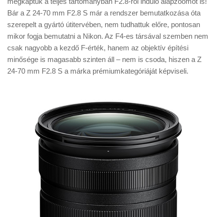
megkaptuk a teljes tartományban F2.8-ról induló alapzoomot is!
Tanácsok
Bár a Z 24-70 mm F2.8 S már a rendszer bemutatkozása óta
Érdekességek
szerepelt a gyártó útitervében, nem tudhattuk előre, pontosan
mikor fogja bemutatni a Nikon. Az F4-es társával szemben nem
Helyszíni Riport
csak nagyobb a kezdő F-érték, hanem az objektív építési
E-BB
minősége is magasabb szinten áll – nem is csoda, hiszen a Z
24-70 mm F2.8 S a márka prémiumkategóriáját képviseli.