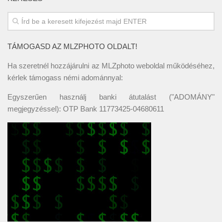
TÁMOGASD AZ MLZPHOTO OLDALT!
Ha szeretnél hozzájárulni az MLZphoto weboldal működéséhez,
kérlek támogass némi adománnyal:
Egyszerűen használj banki átutalást ("ADOMÁNY"
megjegyzéssel): OTP Bank 11773425-04680611