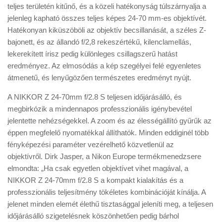
teljes területén kitűnő, és a közeli hatékonyság túlszárnyalja a
jelenleg kapható összes teljes képes 24-70 mm-es objektívét.
Hatékonyan kiküszöböli az objektív becsillanását, a széles Z-
bajonett, és az állandó f/2,8 rekeszértékű, kilenclamellás,
lekerekített írisz pedig különleges csillagszerű hatást
eredményez. Az elmosódás a kép szegélyei felé egyenletes
átmenetű, és lenyűgözően természetes eredményt nyújt.
A NIKKOR Z 24-70mm f/2.8 S teljesen időjárásálló, és
megbirkózik a mindennapos professzionális igénybevétel
jelentette nehézségekkel. A zoom és az élességállító gyűrűk az
éppen megfelelő nyomatékkal állíthatók. Minden eddiginél több
fényképezési paraméter vezérelhető közvetlenül az
objektívről. Dirk Jasper, a Nikon Europe termékmenedzsere
elmondta: „Ha csak egyetlen objektívet vihet magával, a
NIKKOR Z 24-70mm f/2.8 S a kompakt kialakítás és a
professzionális teljesítmény tökéletes kombinációját kínálja. A
jelenet minden elemét élethű tisztasággal jeleníti meg, a teljesen
időjárásálló szigetelésnek köszönhetően pedig bárhol