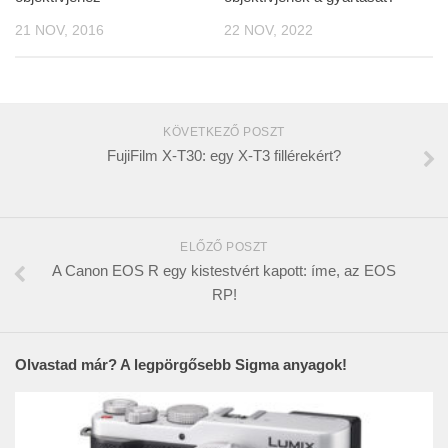
21 NOV, 2016
22 NOV, 2022
KÖVETKEZŐ POSZT
FujiFilm X-T30: egy X-T3 fillérekért?
ELŐZŐ POSZT
A Canon EOS R egy kistestvért kapott: íme, az EOS
RP!
Olvastad már? A legpörgősebb Sigma anyagok!