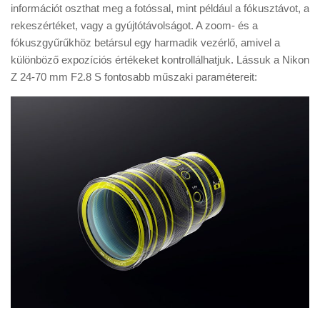
információt oszthat meg a fotóssal, mint például a fókusztávot, a
rekeszértéket, vagy a gyújtótávolságot. A zoom- és a
fókuszgyűrűkhöz betársul egy harmadik vezérlő, amivel a
különböző expozíciós értékeket kontrollálhatjuk. Lássuk a Nikon
Z 24-70 mm F2.8 S fontosabb műszaki paramétereit: