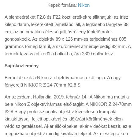
Képek forrása:
Nikon
A blendeértéket F2.8 és F22 közti értékekre állíthatjuk, az írisz
kilenc darab, lekerekített lamellából áll, a legkisebb tárgytáv 38
cm, az automatikus élességállításról egy léptetőmotor
gondoskodik. Az objektív 89 x 126 mm-es terjedelméhez 805
grammos tömeg társul, a szűrőmenet átmérője pedig 82 mm. A
termék tavasszal kerül a boltokba, ára 2300 dollár lesz.
Sajtóközlemény
Bemutatkozik a Nikon Z objektívhármas első tagja. A nagy
fényerejű NIKKOR Z 24-70mm f/2.8 S
Amszterdam, Hollandia, 2019. február 14.: A Nikon ma mutatja
be a Nikon Z objektívhármas első tagját. A NIKKOR Z 24-70mm
f/2.8 S egy professzionális objektív kivételesen kompakt
kialakítással, fejlett optikával és időjárási körülmények ellen
védő szigeteléssel. Akár állóképeket, akár videókat készít, ez a
megbízható objektív mindig kiválóan teljesít. Az élesség a kép