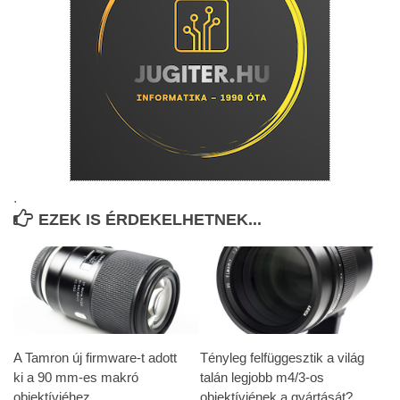
.
EZEK IS ÉRDEKELHETNEK...
A Tamron új firmware-t adott
Tényleg felfüggesztik a világ
ki a 90 mm-es makró
talán legjobb m4/3-os
objektívjéhez
objektívjének a gyártását?