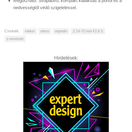
Megbízható: Strapabíró, kompakt kialakítás a portól és a
nedvességtől védő szigeteléssel.
Címkék:
nikkor
nikon
objektív
Z 24-70 mm F2.8 S
z-rendszer
Hirdetések: