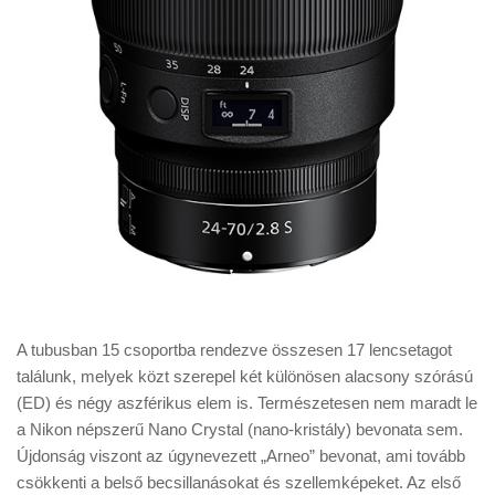
A tubusban 15 csoportba rendezve összesen 17 lencsetagot
találunk, melyek közt szerepel két különösen alacsony szórású
(ED) és négy aszférikus elem is. Természetesen nem maradt le
a Nikon népszerű Nano Crystal (nano-kristály) bevonata sem.
Újdonság viszont az úgynevezett „Arneo” bevonat, ami tovább
csökkenti a belső becsillanásokat és szellemképeket. Az első