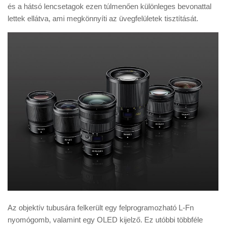
és a hátsó lencsetagok ezen túlmenően különleges bevonattal
lettek ellátva, ami megkönnyíti az üvegfelületek tisztítását.
Az objektív tubusára felkerült egy felprogramozható L-Fn
nyomógomb, valamint egy OLED kijelző. Ez utóbbi többféle