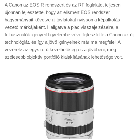
A Canon az EOS R rendszert és az RF foglalatot teljesen
újonnan fejlesztette, hogy az elismert EOS rendszer
hagyományait követve új távlatokat nyisson a képalkotás
vezető márkájaként. Hallgatva a piac visszajelzéseire, a
felhasználók igényeit figyelembe véve fejlesztette a Canon az új
technológiát, és így a jövő igényeinek már ma megfelel. A
vezérelv az egyszerű kezelhetőség és a jövőbeni, még
szélesebb objektív portfólió kialakításának lehetősége volt.