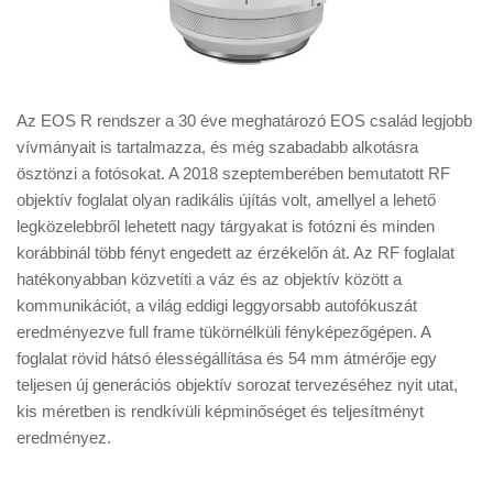
Az EOS R rendszer a 30 éve meghatározó EOS család legjobb
vívmányait is tartalmazza, és még szabadabb alkotásra
ösztönzi a fotósokat. A 2018 szeptemberében bemutatott RF
objektív foglalat olyan radikális újítás volt, amellyel a lehető
legközelebbről lehetett nagy tárgyakat is fotózni és minden
korábbinál több fényt engedett az érzékelőn át. Az RF foglalat
hatékonyabban közvetíti a váz és az objektív között a
kommunikációt, a világ eddigi leggyorsabb autofókuszát
eredményezve full frame tükörnélküli fényképezőgépen. A
foglalat rövid hátsó élességállítása és 54 mm átmérője egy
teljesen új generációs objektív sorozat tervezéséhez nyit utat,
kis méretben is rendkívüli képminőséget és teljesítményt
eredményez.