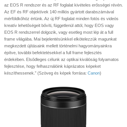
az EOS R rendszer és az RF foglalat kivételes erősségei révén.
Az EF és RF objektívek 140 milliós gyártott darabszámával
mérföldkőhöz értünk. Az új RF foglalat minden fotós és videós
kreatív lehetőségeit bővíti, függetlenül attól, hogy EOS vagy
EOS R rendszerrel dolgozik, vagy esetleg most lép át a full
frame világába. Mai bejelentésünkkel elkötelezzük magunkat
megkezdett újításaink mellett történelmi hagyományainkra
építve, további befektetésekkel a full frame fejlesztés
érdekében. Elsődleges célunk az optikai kiválóság folyamatos
fejlesztése, hogy felhasználóink káprázatos képeket
készíthessenek.” (Szöveg és képek forrása:
Canon
)