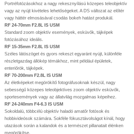
Portréfotózásokhoz a nagy rekesznyílású közepes teleobjektív
vagy az nyújt kivételes lehetőségeket. A DS változat az előtér
vagy háttér elmosásával csodás bokeh hatást produkál.
RF 24-70mm F2.8L IS USM
Standard zoom objektív események, esküvők, tájképek
fotózásához ideális.
RF 15-35mm F2.8L IS USM
Széles látószöget és gyors rekeszt egyaránt nyújt, különféle
részletgazdag állókép témákhoz, mint például épületek,
enteriőrök, tájképek.
RF 70-200mm F2.8L IS USM
Az életképeket megörökítő fotográfusoknak készül, nagy
sebességű közepes teleobjektíves zoom objektív esküvők,
sportesemények vagy az állatvilág mozgalmas képeihez.
RF 24-240mm F4-6.3 IS USM
Sokoldalú, többcélú objektív haladó amatőr fotósok és
hobbivideósok számára. Sokféle fókusztávolságot kínál, hogy
utazások során a kalandok és a természet pillanatait élénken
megörökítse.