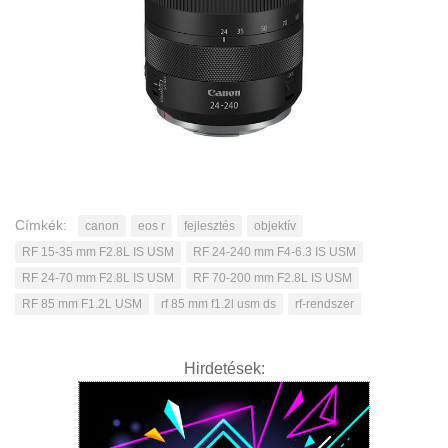
Címkék:
canon
eos r
fejlesztés
objektív
RF 15-35 mm F2.8L IS USM
RF 24-240 mm F4-6.3 IS USM
RF 24-70 mm F2.8L IS USM
RF 70-200 mm F2.8L IS USM
RF 85 mm F1.2L USM
rf 85 mm f1.2l usm ds
rf-rendszer
Hirdetések: