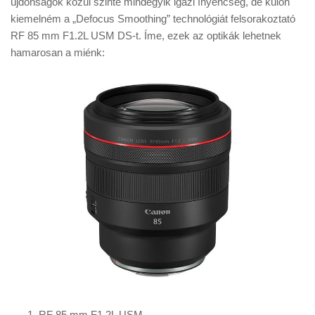
újdonságok közül szinte mindegyik igazi ínyencség, de külön
Tanácsok
kiemelném a „Defocus Smoothing” technológiát felsorakoztató
Érdekességek
RF 85 mm F1.2L USM DS-t. Íme, ezek az optikák lehetnek
hamarosan a miénk:
Helyszíni Riport
E-BB
RF 85 mm F1.2L USM