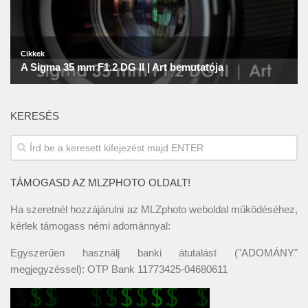
KERESÉS
TÁMOGASD AZ MLZPHOTO OLDALT!
Ha szeretnél hozzájárulni az MLZphoto weboldal működéséhez,
kérlek támogass némi adománnyal:
Egyszerűen használj banki átutalást ("ADOMÁNY"
megjegyzéssel): OTP Bank 11773425-04680611