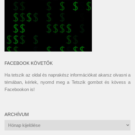
FACEBOOK KÖVETŐK
Ha tetszik az oldal és naprakész információkat akarsz olvasni a
témában, kérlek, nyomd meg a Tetszik gombot és kövess a
Facebookon
is!
ARCHÍVUM
Archívum