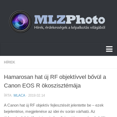
Hírek
HÍREK
Pletykák
Hamarosan hat új RF objektívvel bővül a
Cikkek
Canon EOS R ökoszisztémája
Szoftver
ÍRTA:
MLACA
· 2019.02.14
Firmware
A Canon hat új RF objektív fejlesztését jelentette be – ezek
Tudástár
bejelentése, megjelenése az idei év során várható. Az