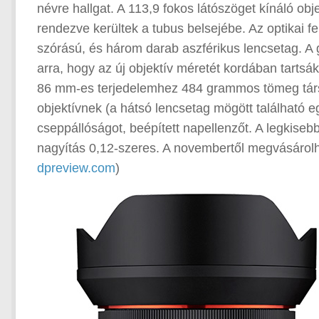
névre hallgat. A 113,9 fokos látószöget kínáló ob
rendezve kerültek a tubus belsejébe. Az optikai f
szórású, és három darab aszférikus lencsetag. A 
arra, hogy az új objektív méretét kordában tartsá
86 mm-es terjedelemhez 484 grammos tömeg társul
objektívnek (a hátsó lencsetag mögött található 
cseppállóságot, beépített napellenzőt. A legkiseb
nagyítás 0,12-szeres. A novembertől megvásárolh
dpreview.com
)