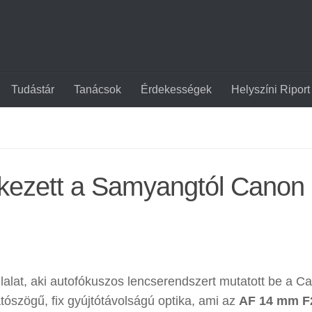
Tudástár
Tanácsok
Érdekességek
Helyszíni Riport
rkezett a Samyangtól Canon
alat, aki autofókuszos lencserendszert mutatott be a C
ószögű, fix gyújtótávolságú optika, ami az
AF 14 mm F