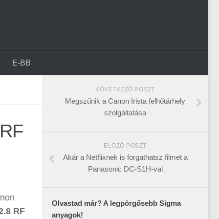
E-BB
KÖVETKEZŐ POSZT
Megszűnik a Canon Irista felhőtárhely
szolgáltatása
 RF
ELŐZŐ POSZT
Akár a Netflixnek is forgathatsz filmet a
Panasonic DC-S1H-val
anon
Olvastad már? A legpörgősebb Sigma
2.8 RF
anyagok!