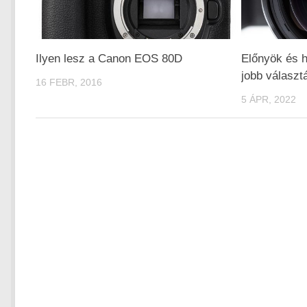
Ilyen lesz a Canon EOS 80D
Előnyök és h
jobb választ
16 FEBR, 2016
5 ÁPR, 2022