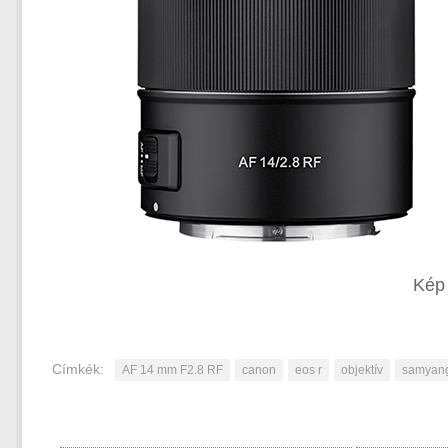
Kép 
Címkék:
AF 14 mm F2.8 RF
canon
eos r
objektív
samyan