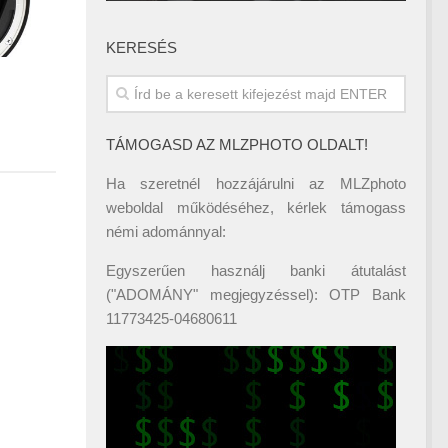
KERESÉS
TÁMOGASD AZ MLZPHOTO OLDALT!
Ha szeretnél hozzájárulni az MLZphoto
weboldal működéséhez, kérlek támogass
némi adománnyal:
Egyszerűen használj banki átutalást
("ADOMÁNY" megjegyzéssel): OTP Bank
11773425-04680611