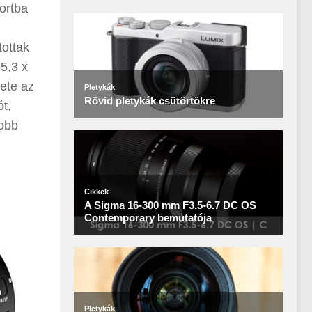
portba
tottak
95,3 x
ete az
t,
yobb