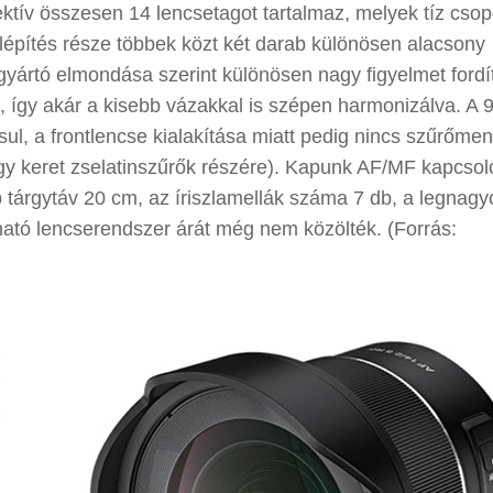
jektív összesen 14 lencsetagot tartalmaz, melyek tíz cso
elépítés része többek közt két darab különösen alacsony
gyártó elmondása szerint különösen nagy figyelmet fordí
k, így akár a kisebb vázakkal is szépen harmonizálva. A 
, a frontlencse kialakítása miatt pedig nincs szűrőmen
egy keret zselatinszűrők részére). Kapunk AF/MF kapcsoló
b tárgytáv 20 cm, az íriszlamellák száma 7 db, a legnag
ató lencserendszer árát még nem közölték. (Forrás: