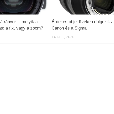
átrányok – melyik a
Érdekes objektíveken dolgozik a
ás: a fix, vagy a zoom?
Canon és a Sigma
14 DEC, 2020