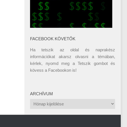
FACEBOOK KÖVETŐK
Ha tetszik az oldal és naprakész
információkat akarsz olvasni a témában,
kérlek, nyomd meg a Tetszik gombot és
kövess a
Facebookon
is!
ARCHÍVUM
Archívum