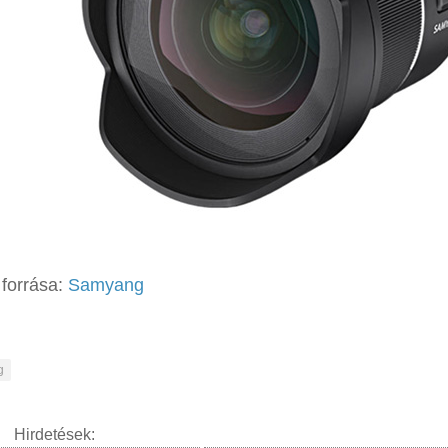
forrása:
Samyang
g
Hirdetések: