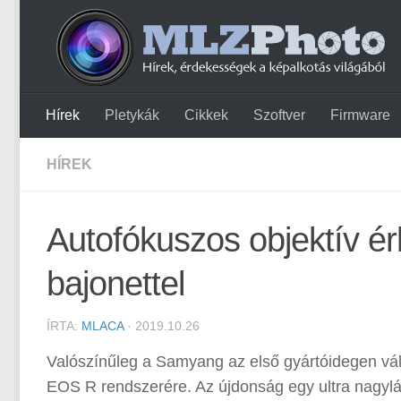
Hírek
Pletykák
Cikkek
Szoftver
Firmware
HÍREK
Autofókuszos objektív é
bajonettel
ÍRTA:
MLACA
· 2019.10.26
Valószínűleg a Samyang az első gyártóidegen váll
EOS R rendszerére. Az újdonság egy ultra nagylát