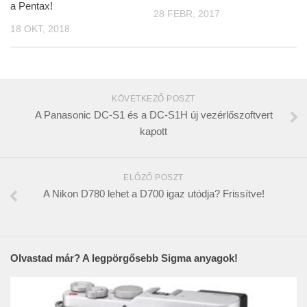
a Pentax!
28 FEBR, 2017
18 OKT, 2018
KÖVETKEZŐ POSZT
A Panasonic DC-S1 és a DC-S1H új vezérlőszoftvert
kapott
ELŐZŐ POSZT
A Nikon D780 lehet a D700 igaz utódja? Frissítve!
Olvastad már? A legpörgősebb Sigma anyagok!