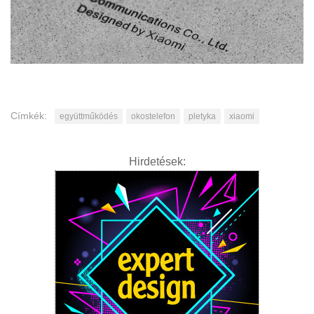
Címkék:
együttműködés
okostelefon
pletyka
xiaomi
Hirdetések: