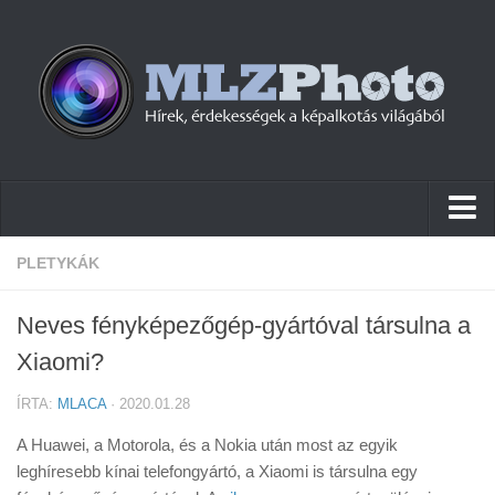
Hírek
PLETYKÁK
Pletykák
Neves fényképezőgép-gyártóval társulna a
Cikkek
Xiaomi?
Szoftver
ÍRTA:
MLACA
· 2020.01.28
Firmware
A Huawei, a Motorola, és a Nokia után most az egyik
Tudástár
leghíresebb kínai telefongyártó, a Xiaomi is társulna egy