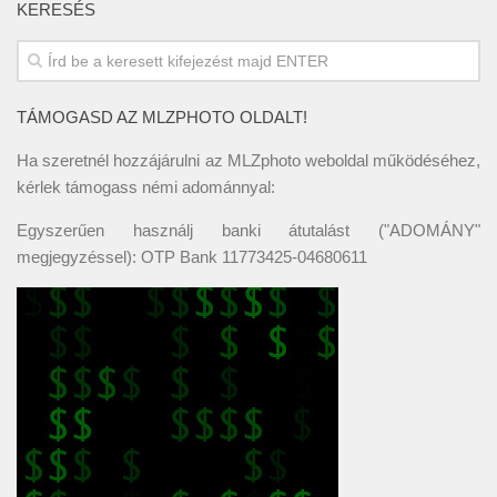
KERESÉS
TÁMOGASD AZ MLZPHOTO OLDALT!
Ha szeretnél hozzájárulni az MLZphoto weboldal működéséhez,
kérlek támogass némi adománnyal:
Egyszerűen használj banki átutalást ("ADOMÁNY"
megjegyzéssel): OTP Bank 11773425-04680611