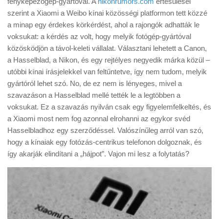
fényképezőgép-gyártóval. A
nikonrumors.com
értesülései
Tanácsok
szerint a Xiaomi a Weibo kínai közösségi platformon tett közzé
Érdekességek
a minap egy érdekes körkérdést, ahol a rajongók adhatták le
voksukat: a kérdés az volt, hogy melyik fotógép-gyártóval
Helyszíni Riport
közösködjön a távol-keleti vállalat. Választani lehetett a Canon,
E-BB
a Hasselblad, a Nikon, és egy rejtélyes negyedik márka közül –
utóbbi kínai írásjelekkel van feltűntetve, így nem tudom, melyik
gyártóról lehet szó. No, de ez nem is lényeges, mivel a
szavazáson a Hasselblad mellé tették le a legtöbben a
voksukat. Ez a szavazás nyilván csak egy figyelemfelkeltés, és
a Xiaomi most nem fog azonnal elrohanni az egykor svéd
Hasselbladhoz egy szerződéssel. Valószínűleg arról van szó,
hogy a kínaiak egy fotózás-centrikus telefonon dolgoznak, és
így akarják elindítani a „hájpot”. Vajon mi lesz a folytatás?