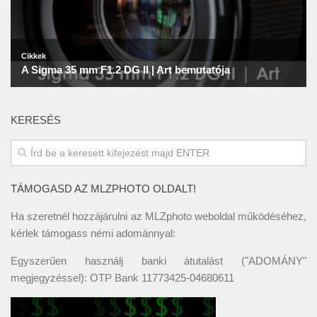
KERESÉS
TÁMOGASD AZ MLZPHOTO OLDALT!
Ha szeretnél hozzájárulni az MLZphoto weboldal működéséhez,
kérlek támogass némi adománnyal:
Egyszerűen használj banki átutalást ("ADOMÁNY"
megjegyzéssel): OTP Bank 11773425-04680611