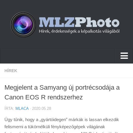
Hírek
HÍREK
Pletykák
Megjelent a Samyang új portrécsodája a
Cikkek
Canon EOS R rendszerhez
Szoftver
ÍRTA:
MLACA
· 2020.05.28
Firmware
Úgy tűnik, hogy a „gyártóidegen” márkák is lassan elkezdik
Tudástár
felismerni a tükörnélküli fényképezőgépek világának