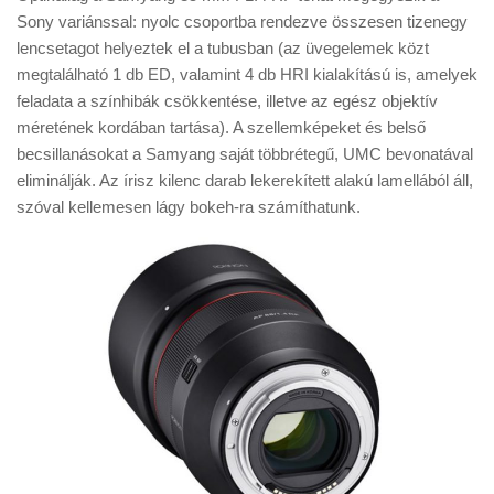
Sony variánssal: nyolc csoportba rendezve összesen tizenegy
lencsetagot helyeztek el a tubusban (az üvegelemek közt
megtalálható 1 db ED, valamint 4 db HRI kialakítású is, amelyek
feladata a színhibák csökkentése, illetve az egész objektív
méretének kordában tartása). A szellemképeket és belső
becsillanásokat a Samyang saját többrétegű, UMC bevonatával
eliminálják. Az írisz kilenc darab lekerekített alakú lamellából áll,
szóval kellemesen lágy bokeh-ra számíthatunk.