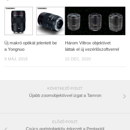
Új makró optikát jelentett be
Három Viltrox objektívet
a Yongnuo
láttak el új vezérlőszoftverrel
9 MÁJ, 2018
15 DEC, 2020
KÖVETKEZŐ POSZT
Újabb zoomobjektívvel izgat a Tamron
ELŐZŐ POSZT
Csúcs portréobjektív érkezett a Pentaxtól