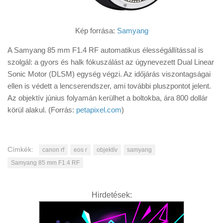
Kép forrása:
Samyang
A Samyang 85 mm F1.4 RF automatikus élességállítással is
szolgál: a gyors és halk fókuszálást az úgynevezett Dual Linear
Sonic Motor (DLSM) egység végzi. Az időjárás viszontagságai
ellen is védett a lencserendszer, ami további pluszpontot jelent.
Az objektív június folyamán kerülhet a boltokba, ára 800 dollár
körül alakul. (Forrás:
petapixel.com
)
Címkék:
canon rf
eos r
objektív
samyang
Samyang 85 mm F1.4 RF
Hirdetések: