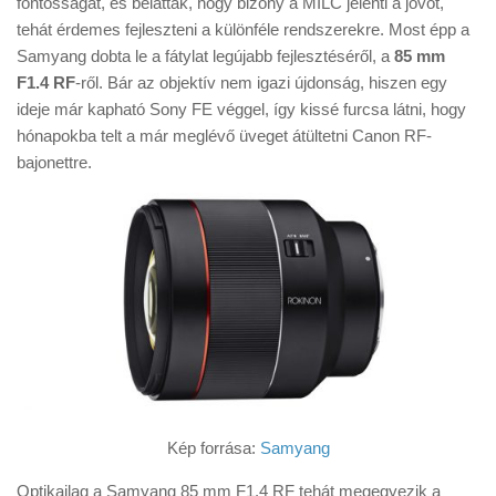
fontosságát, és belátták, hogy bizony a MILC jelenti a jövőt,
Tanácsok
tehát érdemes fejleszteni a különféle rendszerekre. Most épp a
Érdekességek
Samyang dobta le a fátylat legújabb fejlesztéséről, a
85 mm
F1.4 RF
-ről. Bár az objektív nem igazi újdonság, hiszen egy
Helyszíni Riport
ideje már kapható Sony FE véggel, így kissé furcsa látni, hogy
E-BB
hónapokba telt a már meglévő üveget átültetni Canon RF-
bajonettre.
Kép forrása:
Samyang
Optikailag a Samyang 85 mm F1.4 RF tehát megegyezik a