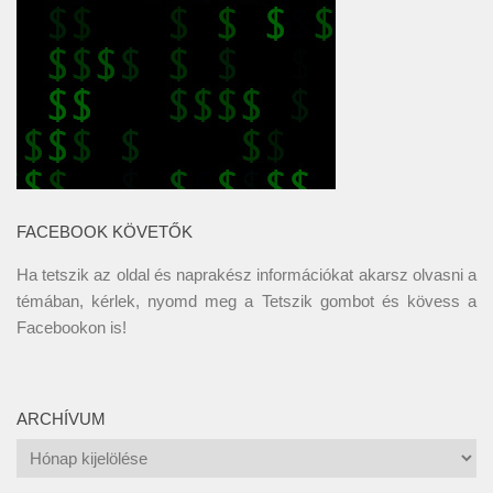
FACEBOOK KÖVETŐK
Ha tetszik az oldal és naprakész információkat akarsz olvasni a
témában, kérlek, nyomd meg a Tetszik gombot és kövess a
Facebookon
is!
ARCHÍVUM
Archívum