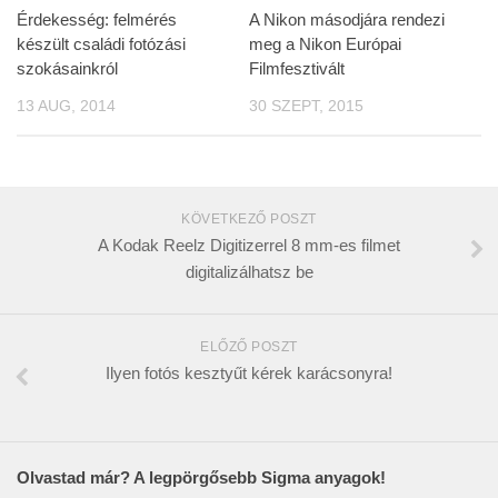
Érdekesség: felmérés
A Nikon másodjára rendezi
készült családi fotózási
meg a Nikon Európai
szokásainkról
Filmfesztivált
13 AUG, 2014
30 SZEPT, 2015
KÖVETKEZŐ POSZT
A Kodak Reelz Digitizerrel 8 mm-es filmet
digitalizálhatsz be
ELŐZŐ POSZT
Ilyen fotós kesztyűt kérek karácsonyra!
Olvastad már? A legpörgősebb Sigma anyagok!