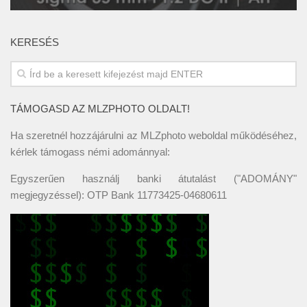
KERESÉS
TÁMOGASD AZ MLZPHOTO OLDALT!
Ha szeretnél hozzájárulni az MLZphoto weboldal működéséhez,
kérlek támogass némi adománnyal:
Egyszerűen használj banki átutalást ("ADOMÁNY"
megjegyzéssel): OTP Bank 11773425-04680611