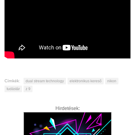
Címkék:
dual stream technology
elektronikus kereső
nikon
tudástár
z 9
Hirdetések: