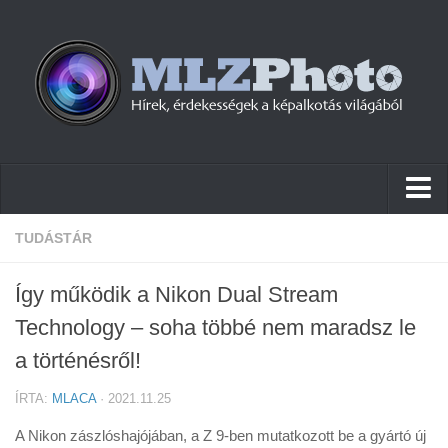
Hírek
TUDÁSTÁR
Pletykák
Így működik a Nikon Dual Stream
Cikkek
Technology – soha többé nem maradsz le
Szoftver
a történésről!
Firmware
ÍRTA:
MLACA
· 2021.11.25
Tudástár
A Nikon zászlóshajójában, a Z 9-ben mutatkozott be a gyártó új