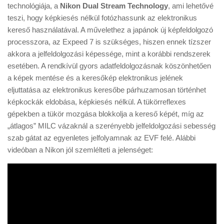
Tanácsok
technológiája, a
Nikon Dual Stream Technology
, ami lehetővé
teszi, hogy képkiesés nélkül fotózhassunk az elektronikus
Érdekességek
kereső használatával. A művelethez a japánok új képfeldolgozó
Helyszíni Riport
processzora, az Expeed 7 is szükséges, hiszen ennek tízszer
akkora a jelfeldolgozási képessége, mint a korábbi rendszerek
E-BB
esetében. A rendkívül gyors adatfeldolgozásnak köszönhetően
a képek mentése és a keresőkép elektronikus jelének
eljuttatása az elektronikus keresőbe párhuzamosan történhet
képkockák eldobása, képkiesés nélkül. A tükörreflexes
gépekben a tükör mozgása blokkolja a kereső képét, míg az
„átlagos” MILC vázaknál a szerényebb jelfeldolgozási sebesség
szab gátat az egyenletes jelfolyamnak az EVF felé. Alábbi
videóban a Nikon jól szemlélteti a jelenséget: