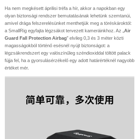
Ha nem megkésett áprilisi tréfa a hír, akkor a napokban egy
olyan biztonsági rendszer bemutatásának lehetünk szemtanúi,
amivel drága felszerelésünket menthetjük meg a töréskároktól:
a SmallRig egyfajta légzsákot tervezett kameráinkhoz. Az „
Air
Guard Fall Protection Airbag
” elvileg 0,3 és 3 méter közti
magasságokból történő esésnél nyújt biztonságot: a
légzsákrendszert egy valószínűleg széndioxiddal töltött palack
fújja fel, ha a gyorsulásérzékelő egy adott határértéknél nagyobb
értéket mér.