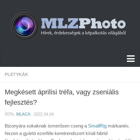
Hírek
PLETYKÁK
Pletykák
Megkésett áprilisi tréfa, vagy zseniális
Cikkek
fejlesztés?
Szoftver
ÍRTA:
MLACA
· 2022.04.04
Firmware
Bizonyára sokaknak ismerősen cseng a
SmallRig
márkanév,
Tudástár
hiszen a gyártó ezerféle keretrendszert kínál hibrid