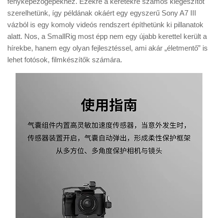
fényképezőgépekhez. Ezekre a keretekre számos kiegészítőt
Tanácsok
szerelhetünk, így példának okáért egy egyszerű Sony A7 III
Érdekességek
vázból is egy komoly videós rendszert építhetünk ki pillanatok
alatt. Nos, a SmallRig most épp nem egy újabb kerettel került a
Helyszíni Riport
hírekbe, hanem egy olyan fejlesztéssel, ami akár „életmentő” is
E-BB
lehet fotósok, filmkészítők számára.