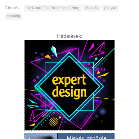
Címkék:
Air Guard Fall Protection Airbag
légzsák
pletyka
smallrig
Hirdetések: