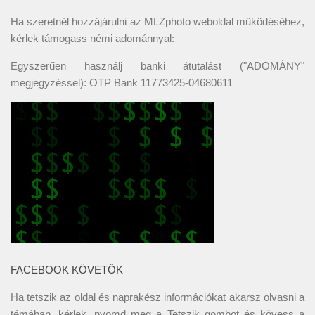
Ha szeretnél hozzájárulni az MLZphoto weboldal működéséhez,
kérlek támogass némi adománnyal:
Egyszerűen használj banki átutalást ("ADOMÁNY"
megjegyzéssel): OTP Bank 11773425-04680611
FACEBOOK KÖVETŐK
Ha tetszik az oldal és naprakész információkat akarsz olvasni a
témában, kérlek, nyomd meg a Tetszik gombot és kövess a