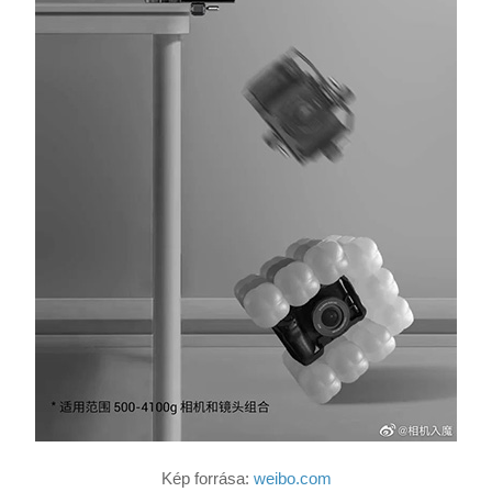
Kép forrása:
weibo.com