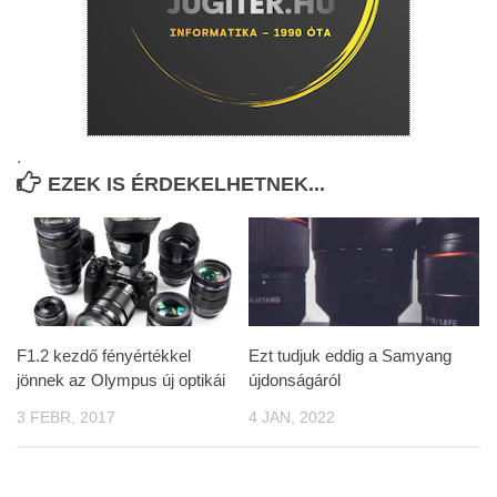
.
EZEK IS ÉRDEKELHETNEK...
F1.2 kezdő fényértékkel
Ezt tudjuk eddig a Samyang
jönnek az Olympus új optikái
újdonságáról
3 FEBR, 2017
4 JAN, 2022