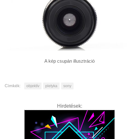
A kép csupán illusztráció
Címkék:
objektív
pletyka
sony
Hirdetések: