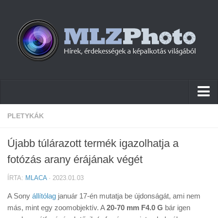
Hírek
PLETYKÁK
Pletykák
Újabb túlárazott termék igazolhatja a
Cikkek
fotózás arany érájának végét
Szoftver
ÍRTA:
MLACA
· 2023.01.03
Firmware
A Sony
állítólag
január 17-én mutatja be újdonságát, ami nem
Tudástár
más, mint egy zoomobjektív. A
20-70 mm F4.0 G
bár igen