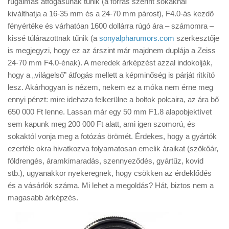
rugalmas átfogásúnak tűnik (a forrás szerint sokaknál
Tanácsok
kiválthatja a 16-35 mm és a 24-70 mm párost), F4.0-ás kezdő
Érdekességek
fényértéke és várhatóan 1600 dollárra rúgó ára – számomra –
kissé túlárazottnak tűnik (a
sonyalpharumors.com
szerkesztője
Helyszíni Riport
is megjegyzi, hogy ez az árszint már majdnem duplája a Zeiss
E-BB
24-70 mm F4.0-énak). A meredek árképzést azzal indokolják,
hogy a „világelső” átfogás mellett a képminőség is párját ritkító
lesz. Akárhogyan is nézem, nekem ez a móka nem érne meg
ennyi pénzt: mire idehaza felkerülne a boltok polcaira, az ára bő
650 000 Ft lenne. Lassan már egy 50 mm F1.8 alapobjektívet
sem kapunk meg 200 000 Ft alatt, ami igen szomorú, és
sokaktól vonja meg a fotózás örömét. Érdekes, hogy a gyártók
ezerféle okra hivatkozva folyamatosan emelik áraikat (szökőár,
földrengés, áramkimaradás, szennyeződés, gyártűz, kovid
stb.), ugyanakkor nyekeregnek, hogy csökken az érdeklődés
és a vásárlók száma. Mi lehet a megoldás? Hát, biztos nem a
magasabb árképzés.