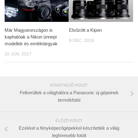
Már Magyarországon is
Elsőzött a Kipon
kaphatóak a Nikon ünnepi
9 DEC, 2018
modellek és emléktárgyak
20 JÚN, 2017
KÖVETKEZŐ POSZT
Felkerültek a világhálóra a Panasonic új gépeinek
termékfotói
ELŐZŐ POSZT
Ezekkel a fényképezőgépekkel készítették a világ
leghíresebb fotóit