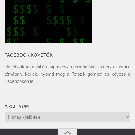
FACEBOOK KÖVETŐK
Ha tetszik az oldal és naprakész információkat akarsz olvasni a
témában, kérlek, nyomd meg a Tetszik gombot és kövess a
Facebookon
is!
ARCHÍVUM
Archívum