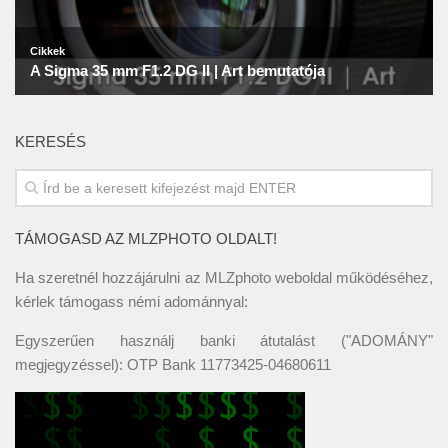
KERESÉS
TÁMOGASD AZ MLZPHOTO OLDALT!
Ha szeretnél hozzájárulni az MLZphoto weboldal működéséhez,
kérlek támogass némi adománnyal:
Egyszerűen használj banki átutalást ("ADOMÁNY"
megjegyzéssel): OTP Bank 11773425-04680611