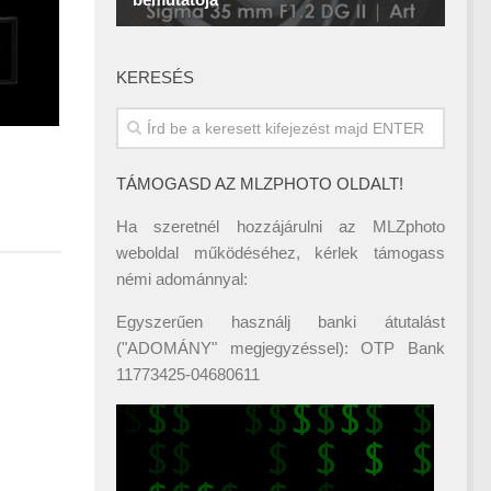
KERESÉS
TÁMOGASD AZ MLZPHOTO OLDALT!
Ha szeretnél hozzájárulni az MLZphoto
weboldal működéséhez, kérlek támogass
némi adománnyal:
Egyszerűen használj banki átutalást
("ADOMÁNY" megjegyzéssel): OTP Bank
11773425-04680611