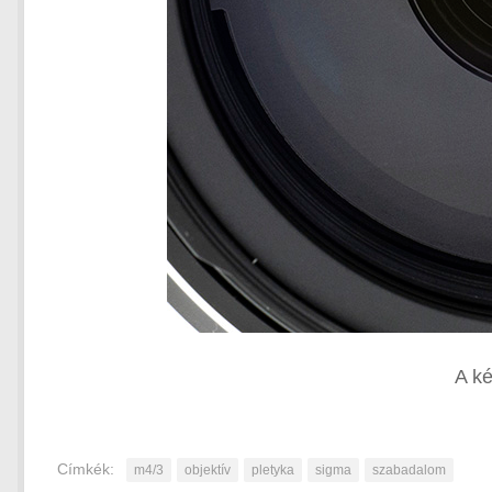
A ké
Címkék:
m4/3
objektív
pletyka
sigma
szabadalom