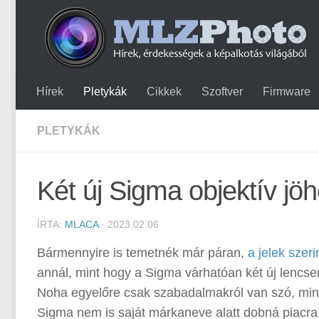
Hírek
Pletykák
Cikkek
Szoftver
Firmware
PLETYKÁK
Két új Sigma objektív jö
ÍRTA:
MLACA
· 2023.02.06
Bármennyire is temetnék már páran,
a jelek szeri
annál, mint hogy a Sigma várhatóan két új lencser
Noha egyelőre csak szabadalmakról van szó, mi
Sigma nem is saját márkaneve alatt dobná piacr