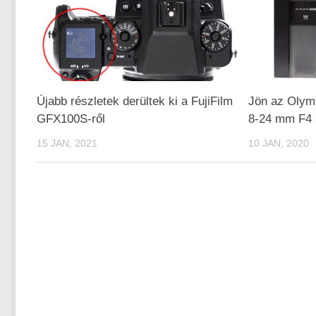
Újabb részletek derültek ki a FujiFilm
Jön az Olym
GFX100S-ről
8-24 mm F4
15 JAN, 2021
10 JAN, 2020