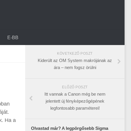
E-BB
KÖVETKEZŐ POSZT
Kiderült az OM System makrójának az
ára – nem fogsz örülni
ELŐZŐ POSZT
Itt vannak a Canon még be nem
jelentett új fényképezőgépének
obban
legfontosabb paraméterei!
ját.
k. Ha a
Olvastad már? A legpörgősebb Sigma