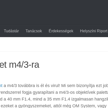
Tudástár
Tanácsok
Érdekességek
Helyszíni Riport
het m4/3-ra
nt
a m4/3 továbbra is él és virul! Mi sem bizonyítja ezt j
endszerrel fogja gyarapítani a m4/3-os objektívek palettá
nd a 40 mm F1.4, mind a 35 mm F1.4 izgalmasan hangzi
a ezeket a gyöngyszemeket, attól még OM System, vagy