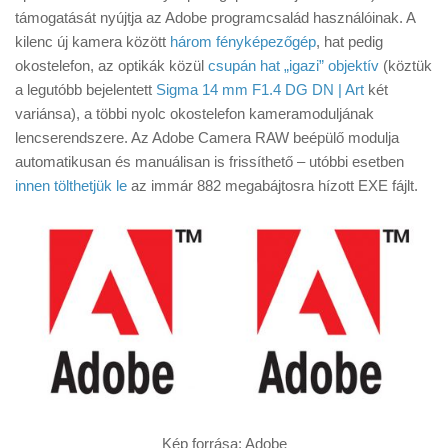
Tanácsok
támogatását nyújtja az Adobe programcsalád használóinak. A
kilenc új kamera között
három fényképezőgép
, hat pedig
Érdekességek
okostelefon, az optikák közül
csupán hat „igazi” objektív
(köztük
Helyszíni Riport
a legutóbb bejelentett
Sigma 14 mm F1.4 DG DN | Art
két
variánsa), a többi nyolc okostelefon kameramoduljának
E-BB
lencserendszere. Az Adobe Camera RAW beépülő modulja
automatikusan és manuálisan is frissíthető – utóbbi esetben
innen tölthetjük le
az immár 882 megabájtosra hízott EXE fájlt.
Kép forrása: Adobe