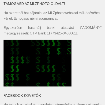
TÁMOGASD AZ MLZPHOTO OLDALT!
Ha szeretnél hozzájárulni az MLZphoto weboldal működéséhez,
kérlek támogass némi adománnyal:
Egyszerűen használj banki átutalást ("ADOMÁNY"
megjegyzéssel): OTP Bank 11773425-04680611
FACEBOOK KÖVETŐK
Ha tetszik az oldal és naprakész információkat akarsz olvasni a