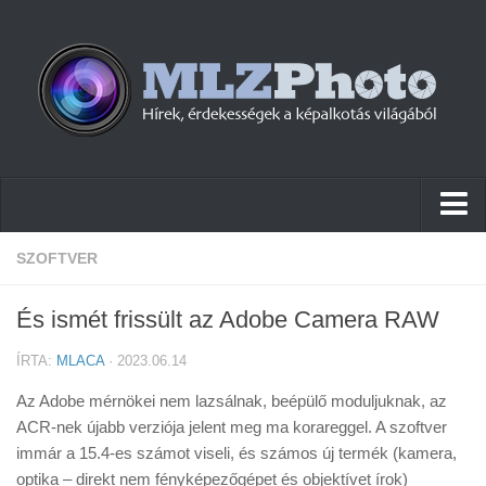
Hírek
SZOFTVER
Pletykák
És ismét frissült az Adobe Camera RAW
Cikkek
ÍRTA:
MLACA
· 2023.06.14
Szoftver
Az Adobe mérnökei nem lazsálnak, beépülő moduljuknak, az
Firmware
ACR-nek újabb verziója jelent meg ma korareggel. A szoftver
immár a 15.4-es számot viseli, és számos új termék (kamera,
Tudástár
optika – direkt nem fényképezőgépet és objektívet írok)