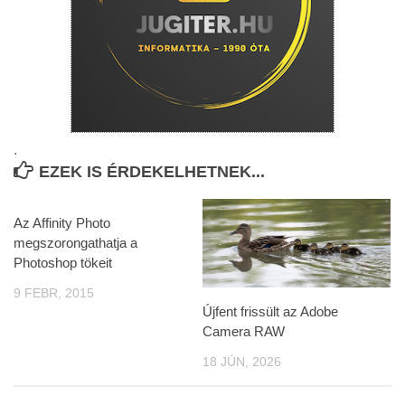
.
EZEK IS ÉRDEKELHETNEK...
Az Affinity Photo
megszorongathatja a
Photoshop tökeit
9 FEBR, 2015
Újfent frissült az Adobe
Camera RAW
18 JÚN, 2026