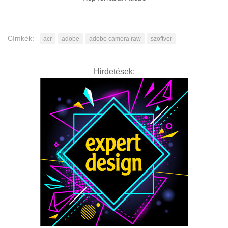
Címkék:
acr
adobe
adobe camera raw
szoftver
Hirdetések: