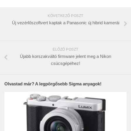
KÖVETKEZŐ POSZT
Új vezérlőszoftvert kaptak a Panasonic új hibrid kamerái
ELŐZŐ POSZT
Újabb korszakváltó firmware jelent meg a Nikon
csúcsgépéhez!
Olvastad már? A legpörgősebb Sigma anyagok!