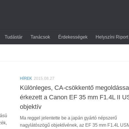
Tudástár
Tanácsok
Érdekességek
Helyszíni Riport
HÍREK
2015.08.27
Különleges, CA-csökkentő megoldássa
érkezett a Canon EF 35 mm F1.4L II 
objektív
dású
Ma reggel jelentette be a japán gyártó népszerű
zék,
nagylátószögű objektívének, az EF 35 mm F1.4L US