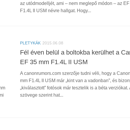
az utódmodelljét, ami – nem meglepő módon – az E
F1.4L II USM névre hallgat. Hogy...
PLETYKÁK
2015.06.08
Fél éven belül a boltokba kerülhet a C
EF 35 mm F1.4L II USM
A canonrumors.com szerzője tudni véli, hogy a Cano
mm F1.4L II USM már „kint van a vadonban”, és bizo
 mm
„kiválasztott” fotósok már tesztelik is a béta verziókat. 
mi
szövege szerint hat...