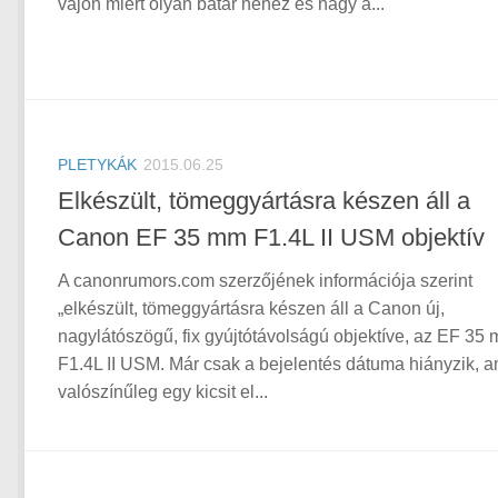
vajon miért olyan batár nehéz és nagy a...
PLETYKÁK
2015.06.25
Elkészült, tömeggyártásra készen áll a
Canon EF 35 mm F1.4L II USM objektív
A canonrumors.com szerzőjének információja szerint
„elkészült, tömeggyártásra készen áll a Canon új,
nagylátószögű, fix gyújtótávolságú objektíve, az EF 35
F1.4L II USM. Már csak a bejelentés dátuma hiányzik, a
valószínűleg egy kicsit el...