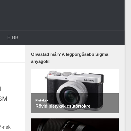
E-BB
Olvastad már? A legpörgősebb Sigma
anyagok!
l
USM
M-nek