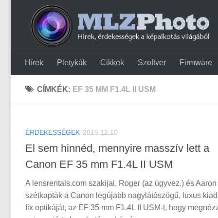
Hírek
Pletykák
Cikkek
Szoftver
Firmware
CÍMKÉK:
EF 35 MM F1.4L II USM
ÉRDEKESSÉGEK
2015.12.10
El sem hinnéd, mennyire masszív lett a
Canon EF 35 mm F1.4L II USM
A lensrentals.com szakijai, Roger (az ügyvez.) és Aaron
szétkapták a Canon legújabb nagylátószögű, luxus kia
fix optikáját, az EF 35 mm F1.4L II USM-t, hogy megnéz