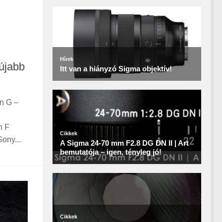
újabb
on G –
n F
Sony...