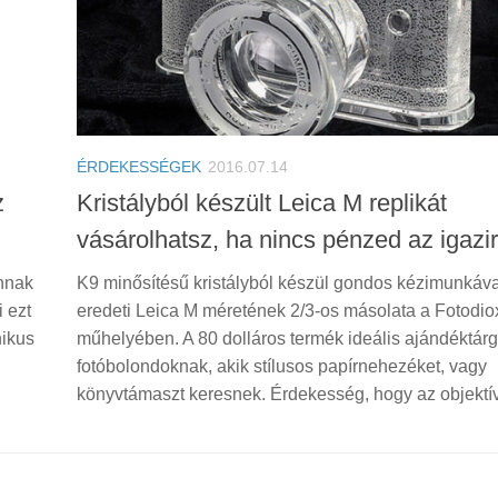
ÉRDEKESSÉGEK
2016.07.14
z
Kristályból készült Leica M replikát
vásárolhatsz, ha nincs pénzed az igazi
annak
K9 minősítésű kristályból készül gondos kézimunkáva
i ezt
eredeti Leica M méretének 2/3-os másolata a Fotodio
nikus
műhelyében. A 80 dolláros termék ideális ajándéktárg
fotóbolondoknak, akik stílusos papírnehezéket, vagy
könyvtámaszt keresnek. Érdekesség, hogy az objektív,