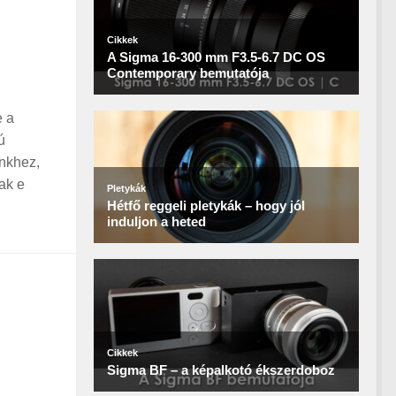
e a
ú
inkhez,
ak e