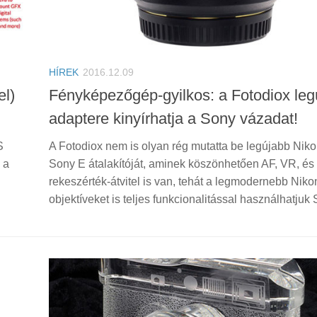
HÍREK
2016.12.09
el)
Fényképezőgép-gyilkos: a Fotodiox leg
adaptere kinyírhatja a Sony vázadat!
S
A Fotodiox nem is olyan rég mutatta be legújabb Nik
 a
Sony E átalakítóját, aminek köszönhetően AF, VR, és
rekeszérték-átvitel is van, tehát a legmodernebb Niko
objektíveket is teljes funkcionalitással használhatjuk 