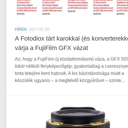
HÍREK
2017.02.16
A Fotodiox tárt karokkal (és konverterekk
várja a FujiFilm GFX vázat
Az, hogy a FujiFilm új középformátumú váza, a GFX 50
tükör nélküli fényképezőgép, gyakorlatilag a cseresznye
torta tetejére kent habnak. A kis bázistávolsága miatt a
készülék ugyanis – a megfelelő közgyűrűvel – szinte...