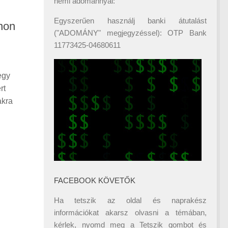
némi adománnyal:
Egyszerűen használj banki átutalást
non
("ADOMÁNY" megjegyzéssel): OTP Bank
11773425-04680611
egy
rt
akra
FACEBOOK KÖVETŐK
Ha tetszik az oldal és naprakész
információkat akarsz olvasni a témában,
kérlek, nyomd meg a Tetszik gombot és