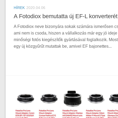
HÍREK
2020.04.06
A Fotodiox bemutatta új EF-L konverterét
A Fotodiox neve bizonyára sokak számára ismerősen c
ami nem is csoda, hiszen a vállalkozás már egy jó ideje
minőségi fotós kiegészítők gyártásával foglalkozik. Mos
egy új közgyűrűt mutattak be, amivel EF bajonettes...