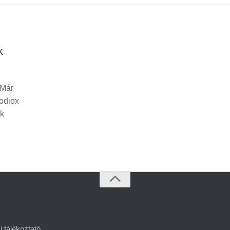
k
 Már
todiox
ak
 tájékoztató