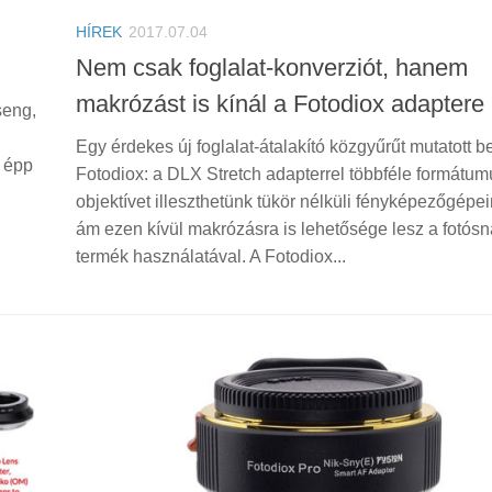
HÍREK
2017.07.04
Nem csak foglalat-konverziót, hanem
makrózást is kínál a Fotodiox adaptere
seng,
Egy érdekes új foglalat-átalakító közgyűrűt mutatott b
t épp
Fotodiox: a DLX Stretch adapterrel többféle formátum
objektívet illeszthetünk tükör nélküli fényképezőgépe
ám ezen kívül makrózásra is lehetősége lesz a fotósn
termék használatával. A Fotodiox...