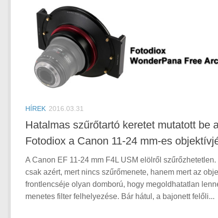
HÍREK
2016.03.31
Hatalmas szűrőtartó keretet mutatott be 
Fotodiox a Canon 11-24 mm-es objektívj
A Canon EF 11-24 mm F4L USM elölről szűrőzhetetlen
csak azért, mert nincs szűrőmenete, hanem mert az obje
frontlencséje olyan domború, hogy megoldhatatlan lenn
menetes filter felhelyezése. Bár hátul, a bajonett felőli...