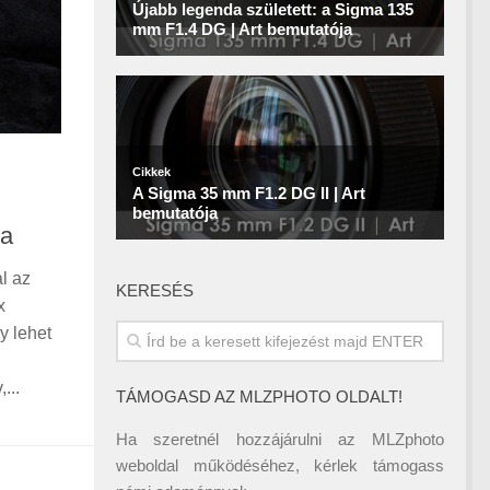
ra
l az
KERESÉS
x
y lehet
...
TÁMOGASD AZ MLZPHOTO OLDALT!
Ha szeretnél hozzájárulni az MLZphoto
weboldal működéséhez, kérlek támogass