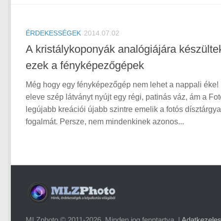
ÉRDEKESSÉGEK
2014.07.02
A kristálykoponyák analógiájára készülte
ezek a fényképezőgépek
Még hogy egy fényképezőgép nem lehet a nappali éke!
eleve szép látványt nyújt egy régi, patinás váz, ám a Fo
legújabb kreációi újabb szintre emelik a fotós dísztárgy
fogalmát. Persze, nem mindenkinek azonos...
MLZphoto © 2011-2026. Minden jog fenntartva. |
Adatkezelesi