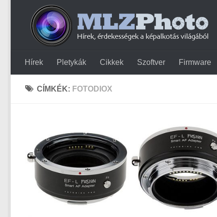
Hírek
Pletykák
Cikkek
Szoftver
Firmware
CÍMKÉK:
FOTODIOX