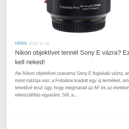
HÍREK
2016.11.18
Nikon objektívet tennél Sony E vázra? E
kell neked!
Aki Nikon objektívet csavarna Sony E foglalatú vázra, 
most mázlija van: a Fotodiox kiadott egy új terméket, am
lehetővé teszi úgy, hogy megmarad az AF és az elektro
rekeszállítás egyaránt. Sőt, a...