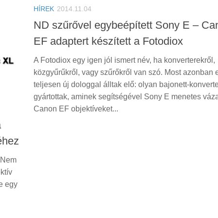
HÍREK
2014.11.04
ND szűrővel egybeépített Sony E – Ca
EF adaptert készített a Fotodiox
A Fotodiox egy igen jól ismert név, ha konverterekről,
közgyűrűkről, vagy szűrőkről van szó. Most azonban 
teljesen új dologgal álltak elő: olyan bajonett-konverte
gyártottak, aminek segítségével Sony E menetes váz
Canon EF objektíveket...
a
éhez
. Nem
ktív
e egy