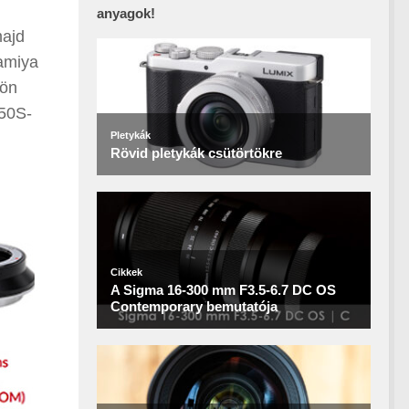
anyagok!
majd
Mamiya
-ön
 50S-