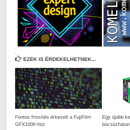
.
EZEK IS ÉRDEKELHETNEK...
Fontos frissítés érkezett a FujiFilm
Egy újabb ke
GFX100II-höz
búcsúzhatun