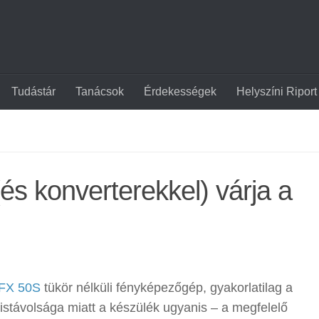
Tudástár
Tanácsok
Érdekességek
Helyszíni Riport
(és konverterekkel) várja a
FX 50S
tükör nélküli fényképezőgép, gyakorlatilag a
zistávolsága miatt a készülék ugyanis – a megfelelő