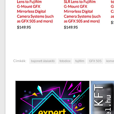
Címkék:
bajonett átalakító
fotodiox
fujifilm
GFX 50S
konve