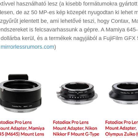
ktívvel használható lesz (a kisebb formátumokra gyártott
ndesen, de az 50 MP-es kép közepét nyugodtan ki lehet 
özgyűrűt jelentett be, ami lehetővé teszi, hogy Contax, 
ndszereket is felcsavarhassunk a gépre. A Mamiya 645
 dollárba kerül, és a termékek nagyjából a FujiFilm GFX
:
mirrorlessrumors.com
)