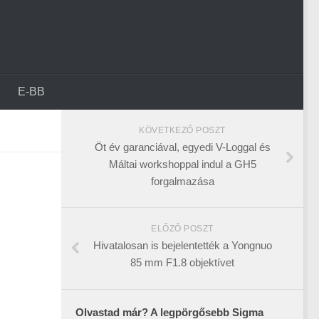
E-BB
KÖVETKEZŐ POSZT
Öt év garanciával, egyedi V-Loggal és
Máltai workshoppal indul a GH5
forgalmazása
ELŐZŐ POSZT
Hivatalosan is bejelentették a Yongnuo
85 mm F1.8 objektívet
Olvastad már? A legpörgősebb Sigma