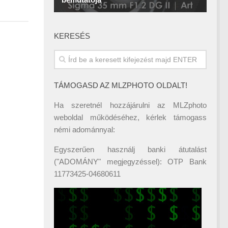
KERESÉS
TÁMOGASD AZ MLZPHOTO OLDALT!
Ha szeretnél hozzájárulni az MLZphoto
weboldal működéséhez, kérlek támogass
némi adománnyal:
Egyszerűen használj banki átutalást
("ADOMÁNY" megjegyzéssel): OTP Bank
11773425-04680611