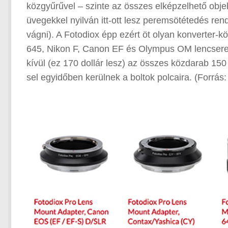
közgyűrűvel – szinte az összes elképzelhető obje
üvegekkel nyilván itt-ott lesz peremsötétedés re
vágni). A Fotodiox épp ezért öt olyan konverter-k
645, Nikon F, Canon EF és Olympus OM lencsere
kívül (ez 170 dollár lesz) az összes közdarab 150
sel egyidőben kerülnek a boltok polcaira. (Forrás