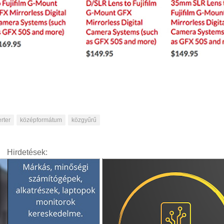
rter
középformátum
közgyűrű
Hirdetések: