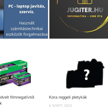
dvelt filmnegatívtól
Kora reggeli pletykák
k
8 SZEPT, 2023