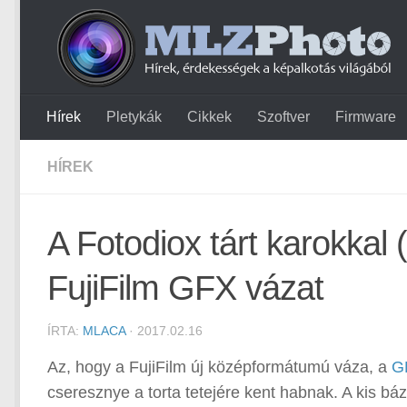
Hírek
Pletykák
Cikkek
Szoftver
Firmware
HÍREK
A Fotodiox tárt karokkal 
FujiFilm GFX vázat
ÍRTA:
MLACA
· 2017.02.16
Az, hogy a FujiFilm új középformátumú váza, a
G
cseresznye a torta tetejére kent habnak. A kis bá