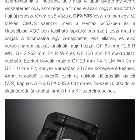
számolhatunk a Photokina ideje alatt. A japán gyártó így végre
Tanácsok
visszatérhet oda, ahol régen, a filmes érában nagyot alakított! A
Érdekességek
Fuji új rendszerének első váza a
GFX 50S
lesz, amiben egy 51
MP-es CMOS szenzor (nem a Pentax 645Z-ben és a
Helyszíni Riport
Hasselblad XQD-ben található lapkáról van szó!) teszi majd a
E-BB
dolgát. A fotómasina egy G-bajonettel lesz ellátva, és első
körben három optikát kínálnak majd hozzá: GF 63 mm F2.8 R
WR, GF 32-52 mm F4 R WR és GF 120 mm F4 makró lesz
kapható. Ezeket követik majd a GF 23 mm F4 R LM WR és a
GF 110 mm F2, melyek várhatóan 2017 év közepére érkeznek.
Amint nevükből is kiderül, ezek az optikák időjárásálló kivitelt
(WR) kapnak. A Fuji GFX 50S a 63 mm-es fix-szel 10 000 dollár
alatti árcédulát kaphat, ami jó hír a KF szerelmeseinek.