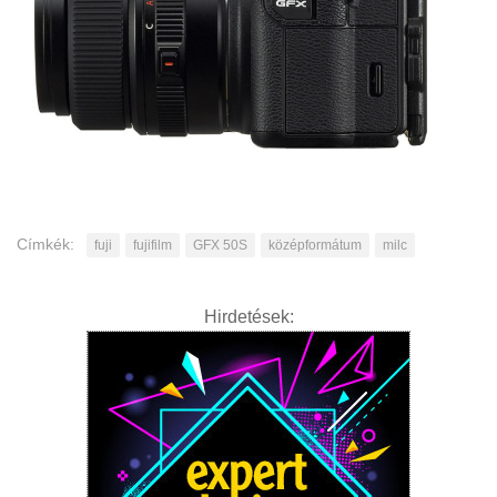
Címkék:
fuji
fujifilm
GFX 50S
középformátum
milc
Hirdetések: