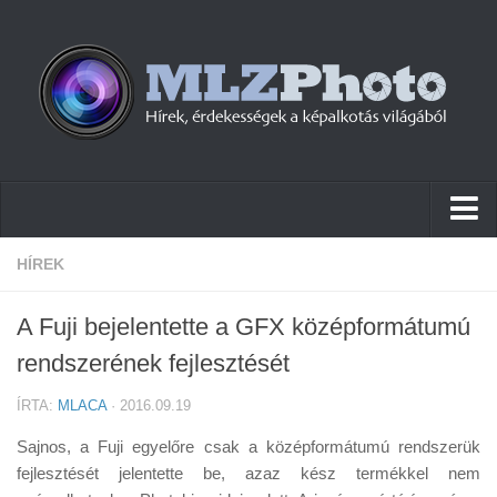
Hírek
HÍREK
Pletykák
A Fuji bejelentette a GFX középformátumú
Cikkek
rendszerének fejlesztését
Szoftver
ÍRTA:
MLACA
· 2016.09.19
Firmware
Sajnos, a Fuji egyelőre csak a középformátumú rendszerük
Tudástár
fejlesztését jelentette be, azaz kész termékkel nem