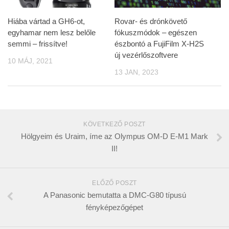
Hiába vártad a GH6-ot,
Rovar- és drónkövető
egyhamar nem lesz belőle
fókuszmódok – egészen
semmi – frissítve!
észbontó a FujiFilm X-H2S
új vezérlőszoftvere
10 MÁJ, 2021
13 JAN, 2023
KÖVETKEZŐ POSZT
Hölgyeim és Uraim, íme az Olympus OM-D E-M1 Mark
II!
ELŐZŐ POSZT
A Panasonic bemutatta a DMC-G80 típusú
fényképezőgépet