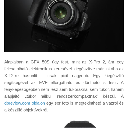
Alapjaiban a GFX 50S úgy fest, mint az X-Pro 2, ám egy
felcsatolható elektronikus keresővel kiegészítve már inkább az
X-T2-re hasonlít – csak picit nagyobb. Egy kiegészítő
segítségével az EVF elforgatható és dönthető is lesz. A
fényképezőgépben nem lesz sem tükörakna, sem tükör, hanem
alapjaitól „tükör nélküli rendszerkompaktnak” készül. A
dpreview.com oldalon
egy sor fotó is megtekinthető a vázról és
a készülő objektívekről.