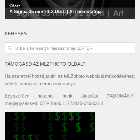
KERESÉS
TÁMOGASD AZ MLZPHOTO OLDALT!
Ha szeretnél hozzájárulni az MLZphoto weboldal működéséhez,
kérlek támogass némi adománnyal:
Egyszerűen használj banki átutalást ("ADOMÁNY"
megjegyzéssel): OTP Bank 11773425-04680611