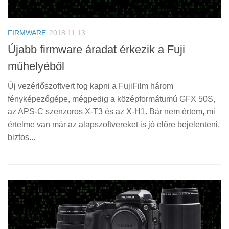
FIRMWARE
2018.11.13
Újabb firmware áradat érkezik a Fuji
műhelyéből
Új vezérlőszoftvert fog kapni a FujiFilm három
fényképezőgépe, mégpedig a középformátumú GFX 50S,
az APS-C szenzoros X-T3 és az X-H1. Bár nem értem, mi
értelme van már az alapszoftvereket is jó előre bejelenteni,
biztos...