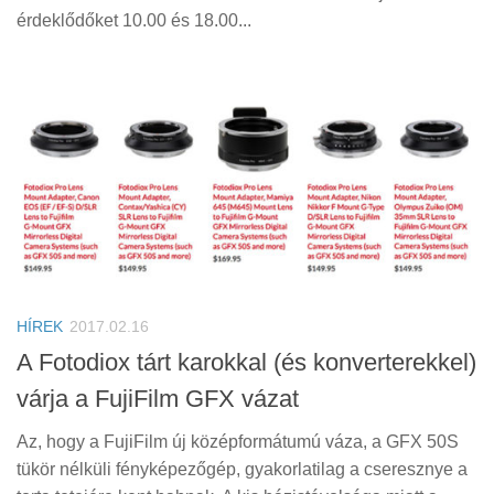
érdeklődőket 10.00 és 18.00...
HÍREK
2017.02.16
A Fotodiox tárt karokkal (és konverterekkel)
várja a FujiFilm GFX vázat
Az, hogy a FujiFilm új középformátumú váza, a GFX 50S
tükör nélküli fényképezőgép, gyakorlatilag a cseresznye a