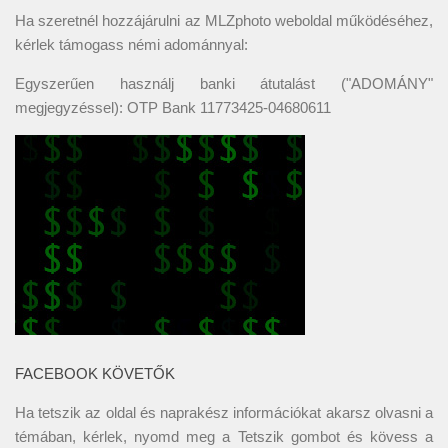
Ha szeretnél hozzájárulni az MLZphoto weboldal működéséhez,
kérlek támogass némi adománnyal:
Egyszerűen használj banki átutalást ("ADOMÁNY"
megjegyzéssel): OTP Bank 11773425-04680611
FACEBOOK KÖVETŐK
Ha tetszik az oldal és naprakész információkat akarsz olvasni a
témában, kérlek, nyomd meg a Tetszik gombot és kövess a