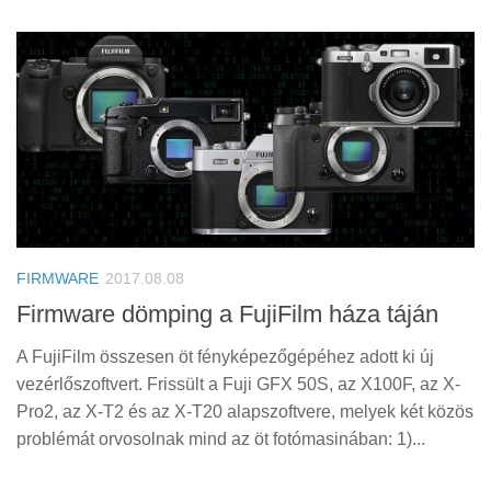
FIRMWARE
2017.08.08
Firmware dömping a FujiFilm háza táján
A FujiFilm összesen öt fényképezőgépéhez adott ki új
vezérlőszoftvert. Frissült a Fuji GFX 50S, az X100F, az X-
Pro2, az X-T2 és az X-T20 alapszoftvere, melyek két közös
problémát orvosolnak mind az öt fotómasinában: 1)...