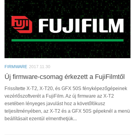
FIRMWARE
2017.11.30
Új firmware-csomag érkezett a FujiFilmtől
Frissítette X-T2, X-T20, és GFX 50S fényképezőgépeinek
vezérlőszoftverét a FujiFilm. Az új firmware az X-T2
esetében lényeges javulást hoz a követőfókusz
teljesítményében, az X-T2 és a GFX 50S gépeknél a menü
beállításait ezentúl elmenthetjük...