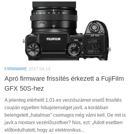
FIRMWARE
2017.04.13
Apró firmware frissítés érkezett a FujiFilm
GFX 50S-hez
A jelenleg elérhető 1.01-es verziószámot viselő frissítés
csupán egyetlen hibajelenséget javít, a korábban
belengetett „hatalmas” csomagra még várni kell. De mit is
javít a mostani vezérlőszoftver? Nos, ezt: „Adott esetben
előfordulhatott, hogy az elektronikus...