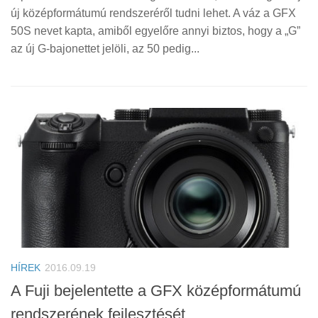
új középformátumú rendszeréről tudni lehet. A váz a GFX
50S nevet kapta, amiből egyelőre annyi biztos, hogy a „G”
az új G-bajonettet jelöli, az 50 pedig...
HÍREK
2016.09.19
A Fuji bejelentette a GFX középformátumú
rendszerének fejlesztését