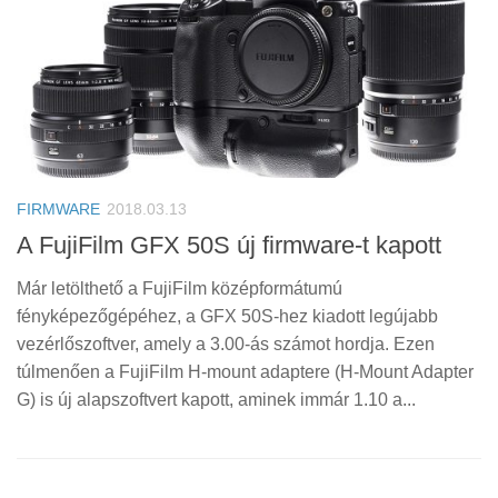
FIRMWARE
2018.03.13
A FujiFilm GFX 50S új firmware-t kapott
Már letölthető a FujiFilm középformátumú
fényképezőgépéhez, a GFX 50S-hez kiadott legújabb
vezérlőszoftver, amely a 3.00-ás számot hordja. Ezen
túlmenően a FujiFilm H-mount adaptere (H-Mount Adapter
G) is új alapszoftvert kapott, aminek immár 1.10 a...