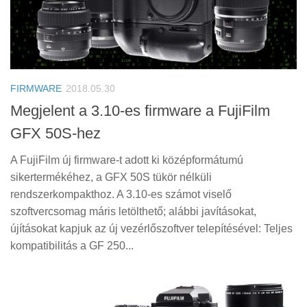
FIRMWARE
2018.05.30
Megjelent a 3.10-es firmware a FujiFilm
GFX 50S-hez
A FujiFilm új firmware-t adott ki középformátumú
sikertermékéhez, a GFX 50S tükör nélküli
rendszerkompakthoz. A 3.10-es számot viselő
szoftvercsomag máris letölthető; alábbi javításokat,
újításokat kapjuk az új vezérlőszoftver telepítésével: Teljes
kompatibilitás a GF 250...