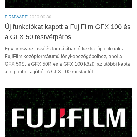
Tanácsok
Érdekességek
FIRMWARE
2020.06.30
Helyszíni Riport
Új funkciókat kapott a FujiFilm GFX 100 és
a GFX 50 testvérpáros
E-BB
Egy firmware frissítés formájában érkeztek új funkciók a
FujiFilm középformátumú fényképezőgépeihez, ahol a
GFX 50S, a GFX 50R és a GFX 100 közül az utóbbi kapta
a legtöbbet a jóból. A GFX 100 mostantól...