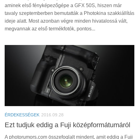
aminek első fényképezőgépe a GFX 50S, hiszen már
tavaly szeptemberben bemutatták a Photokina szakkiállítás
ideje alatt. Most azonban végre minden hivatalossá vált,
megvannak az első termékfotók, pontos...
ÉRDEKESSÉGEK
2016.09.28
Ezt tudjuk eddig a Fuji középformátumáról
A photorumors.com összefoglalt mindent, amit eddig a Fuji