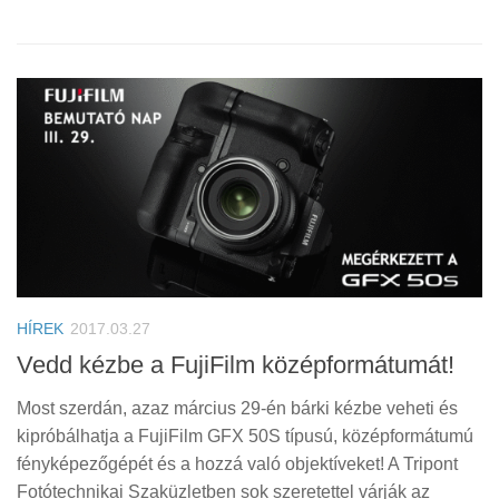
HÍREK
2017.03.27
Vedd kézbe a FujiFilm középformátumát!
Most szerdán, azaz március 29-én bárki kézbe veheti és
kipróbálhatja a FujiFilm GFX 50S típusú, középformátumú
fényképezőgépét és a hozzá való objektíveket! A Tripont
Fotótechnikai Szaküzletben sok szeretettel várják az