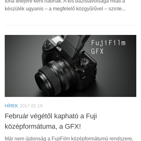
torta tetejére kent habnak. A kis bázistávolsága miatt a
készülék ugyanis – a megfelelő közgyűrűvel – szinte...
HÍREK
2017.01.19
Február végétől kapható a Fuji
középformátuma, a GFX!
Már nem újdonság a FujiFilm középformátumú rendszere,