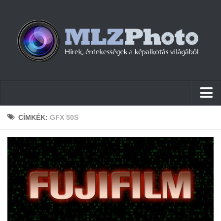
Hírek
CÍMKÉK:
GFX 50S
Pletykák
Cikkek
Szoftver
Firmware
Tudástár