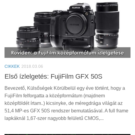
CIKKEK
2018.03.06
Első ízlelgetés: FujiFilm GFX 50S
Bevezető, Külsőségek Körülbelül egy éve történt, hogy a
FujiFilm felforgatta a középformátum (majdnem
középföldét írtam..) kicsinyke, de méregdrága világát az
51,4 MP-es GFX 50S rendszer bemutatásával. A full frame
lapkáknál 1,67-szer nagyobb felületű CMOS,...