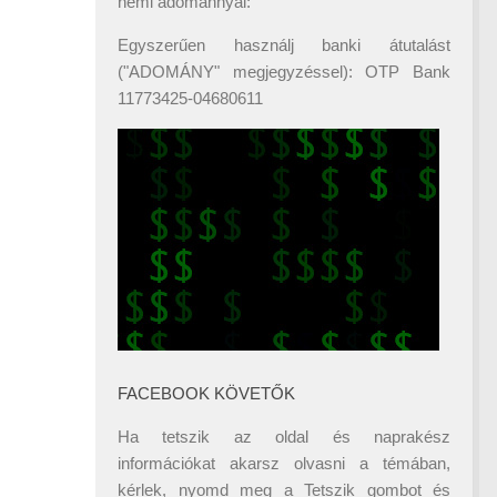
némi adománnyal:
Egyszerűen használj banki átutalást
("ADOMÁNY" megjegyzéssel): OTP Bank
11773425-04680611
FACEBOOK KÖVETŐK
Ha tetszik az oldal és naprakész
információkat akarsz olvasni a témában,
kérlek, nyomd meg a Tetszik gombot és