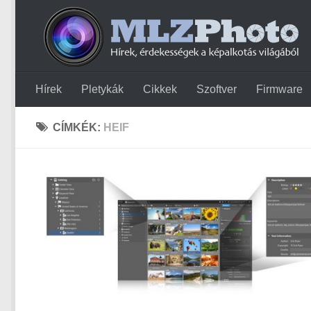
Hírek
Pletykák
Cikkek
Szoftver
Firmware
CÍMKÉK:
HEIF