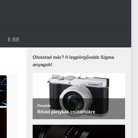
E-BB
Olvastad már? A legpörgősebb Sigma
anyagok!