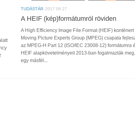
TUDÁSTÁR
2017.09.27
A HEIF (kép)formátumról röviden
A High Efficiency Image File Format (HEIF) konténert
Moving Picture Experts Group (MPEG) csapata fejleszt
latt
az MPEG-H Part 12 (ISO/IEC 23008-12) formátumra ép
ency
HEIF alapkövetelményeit 2013-ban fogalmazták meg,
z
egy másfél...