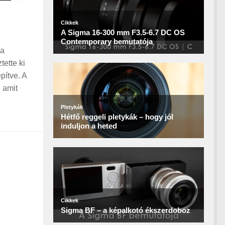
 a
ette ki
ítve. A
 amit