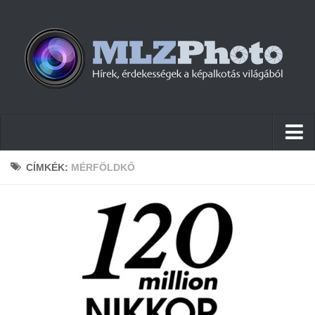
Hírek
CÍMKÉK:
MÉRFÖLDKŐ
Pletykák
Cikkek
Szoftver
Firmware
Tudástár