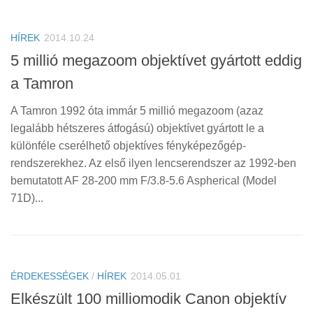
HÍREK
2014.10.24
5 millió megazoom objektívet gyártott eddig
a Tamron
A Tamron 1992 óta immár 5 millió megazoom (azaz
legalább hétszeres átfogású) objektívet gyártott le a
különféle cserélhető objektíves fényképezőgép-
rendszerekhez. Az első ilyen lencserendszer az 1992-ben
bemutatott AF 28-200 mm F/3.8-5.6 Aspherical (Model
71D)...
ÉRDEKESSÉGEK
/
HÍREK
2014.05.01
Elkészült 100 milliomodik Canon objektív