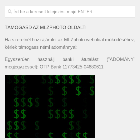
TÁMOGASD AZ MLZPHOTO OLDALT!
Ha szeretnél hozzájárulni az MLZphoto weboldal működéséhez,
kérlek támogass némi adománnyal:
Egyszerűen használj banki átutalást ("ADOMÁNY"
megjegyzéssel): OTP Bank 11773425-04680611