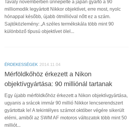
Tavaly novemberben ünnepelte a japán gyártó a 90
milliomodik legyártott Nikkor objektívet, erre most, nyolc
hónappal később, újabb ötmillióval nőtt ez a szám.
Sajtóközlemény: „A széles termékskála több mint 90
különböző típusú objektívet ölel...
ÉRDEKESSÉGEK
2014.11.04
Mérföldkőhöz érkezett a Nikon
objektívgyártása: 90 milliónál tartanak
Egy újabb mérföldkőhöz érkezett a Nikon objektívgyártása,
ugyanis a srácok immár 90 millió Nikkor lencserendszert
gyártottak le! A tekintélyes számot október végére sikerült
elérni, amiből az SWM AF motoros változatok több mint 50
milliót...