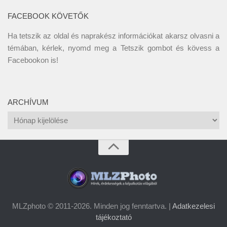
FACEBOOK KÖVETŐK
Ha tetszik az oldal és naprakész információkat akarsz olvasni a
témában, kérlek, nyomd meg a Tetszik gombot és kövess a
Facebookon
is!
ARCHÍVUM
Archívum
MLZphoto © 2011-2026. Minden jog fenntartva. |
Adatkezelesi
tájékoztató