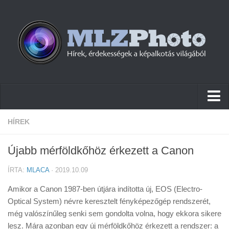
Hírek
HÍREK
Pletykák
Újabb mérföldkőhöz érkezett a Canon
Cikkek
ÍRTA:
MLACA
· 2019.10.09
Szoftver
Amikor a Canon 1987-ben útjára indította új, EOS (Electro-
Firmware
Optical System) névre keresztelt fényképezőgép rendszerét,
még valószínűleg senki sem gondolta volna, hogy ekkora sikere
Tudástár
lesz. Mára azonban egy új mérföldkőhöz érkezett a rendszer: a