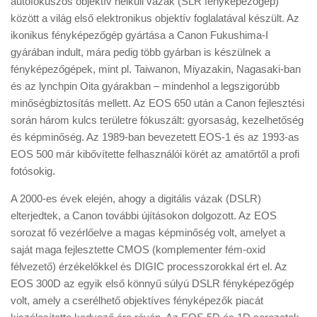
autófókuszos objektív nélküli vázak (SLR fényképezőgép)
között a világ első elektronikus objektív foglalatával készült. Az
ikonikus fényképezőgép gyártása a Canon Fukushima-I
gyárában indult, mára pedig több gyárban is készülnek a
fényképezőgépek, mint pl. Taiwanon, Miyazakin, Nagasaki-ban
és az lynchpin Oita gyárakban – mindenhol a legszigorúbb
minőségbiztosítás mellett. Az EOS 650 után a Canon fejlesztési
során három kulcs területre fókuszált: gyorsaság, kezelhetőség
és képminőség. Az 1989-ban bevezetett EOS-1 és az 1993-as
EOS 500 már kibővítette felhasználói körét az amatőrtől a profi
fotósokig.
A 2000-es évek elején, ahogy a digitális vázak (DSLR)
elterjedtek, a Canon további újításokon dolgozott. Az EOS
sorozat fő vezérlőelve a magas képminőség volt, amelyet a
saját maga fejlesztette CMOS (komplementer fém-oxid
félvezető) érzékelőkkel és DIGIC processzorokkal ért el. Az
EOS 300D az egyik első könnyű súlyú DSLR fényképezőgép
volt, amely a cserélhető objektíves fényképezők piacát