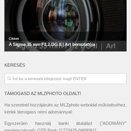
KERESÉS
TÁMOGASD AZ MLZPHOTO OLDALT!
Ha szeretnél hozzájárulni az MLZphoto weboldal működéséhez,
kérlek támogass némi adománnyal:
Egyszerűen használj banki átutalást ("ADOMÁNY"
megjegyzéssel): OTP Bank 11773425-04680611