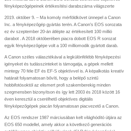
fényképezőgépeinek értékesítési darabszáma világszerte
2019. október 9. – Ma komoly mérföldkövet ünnepel a Canon
Inc. a fényképezőgép gyártás terén. A Canon’s EOS sorozata
ez év szeptember 20-án átlépte az értékesített 100 millió
darabot . A 2018 októberében piacra dobott EOS R sorozat
egyik fényképezőgépe volt a 100 milliomodik gyártott darab.
A Canon széles választékával a legkülönfélébb fényképezési
igényeket és tudásszinteket is támogatja, a gépek mellett
mintegy 70 féle EF és EF-S objektívvel is. A képalkotás kreatív
határait folyamatosan bővíti, hogy a belépő szintű
hobbifotósoktól az elismert profi szakemberekig minden
szegmensben bizonyítson és így lett 2003 és 2018 között 16
éven keresztül a cserélhető objektíves digitális
fényképezőgépek piacán folyamatosan piacvezető a Canon.
Az EOS rendszer 1987 márciusában kelt világhódító útjára az
EOS 650 modellel, amely akkor a következő generációs