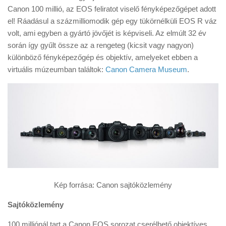
Tanácsok
Canon 100 millió, az EOS feliratot viselő fényképezőgépet adott
el! Ráadásul a százmilliomodik gép egy tükörnélküli EOS R váz
Érdekességek
volt, ami egyben a gyártó jövőjét is képviseli. Az elmúlt 32 év
Helyszíni Riport
során így gyűlt össze az a rengeteg (kicsit vagy nagyon)
különböző fényképezőgép és objektív, amelyeket ebben a
E-BB
virtuális múzeumban találtok:
Canon Camera Museum
.
Kép forrása: Canon sajtóközlemény
Sajtóközlemény
100 milliónál tart a Canon EOS sorozat cserélhető objektíves