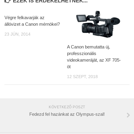
EZEK IS ÉRDEKELHETNEK...
Végre felkavarják az
állóvizet a Canon mérnökei?
23 JÚN, 2014
A Canon bemutatta új,
professzionális
videokameráját, az XF 705-
öt
12 SZEPT, 2018
KÖVETKEZŐ POSZT
Fedezd fel hazánkat az Olympus-szal!