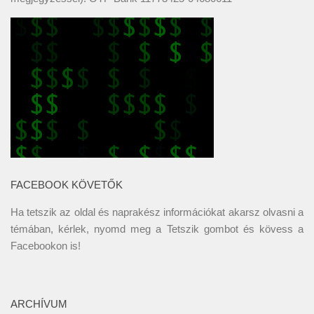
FACEBOOK KÖVETŐK
Ha tetszik az oldal és naprakész információkat akarsz olvasni a
témában, kérlek, nyomd meg a Tetszik gombot és kövess a
Facebookon
is!
ARCHÍVUM