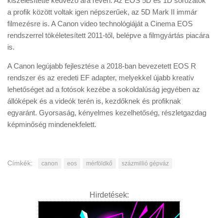
kiszélesítette kedvező ára révén. Az EOS 5D és 1D sorozatok
a profik között voltak igen népszerűek, az 5D Mark II immár
filmezésre is. A Canon video technológiáját a Cinema EOS
rendszerrel tökéletesített 2011-től, belépve a filmgyártás piacára
is.
A Canon legújabb fejlesztése a 2018-ban bevezetett EOS R
rendszer és az eredeti EF adapter, melyekkel újabb kreatív
lehetőséget ad a fotósok kezébe a sokoldalúság jegyében az
állóképek és a videók terén is, kezdőknek és profiknak
egyaránt. Gyorsaság, kényelmes kezelhetőség, részletgazdag
képminőség mindenekfelett.
Címkék:
canon
eos
mérföldkő
százmillió gépváz
Hirdetések: