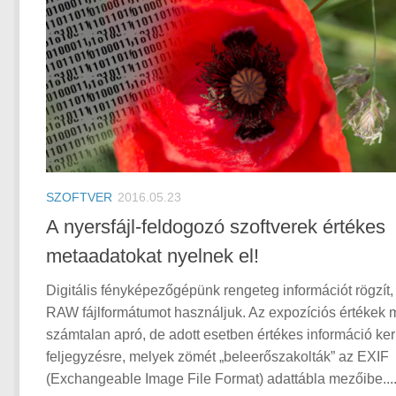
SZOFTVER
2016.05.23
A nyersfájl-feldogozó szoftverek értékes
metaadatokat nyelnek el!
Digitális fényképezőgépünk rengeteg információt rögzít,
RAW fájlformátumot használjuk. Az expozíciós értékek m
számtalan apró, de adott esetben értékes információ ker
feljegyzésre, melyek zömét „beleerőszakolták” az EXIF
(Exchangeable Image File Format) adattábla mezőibe...