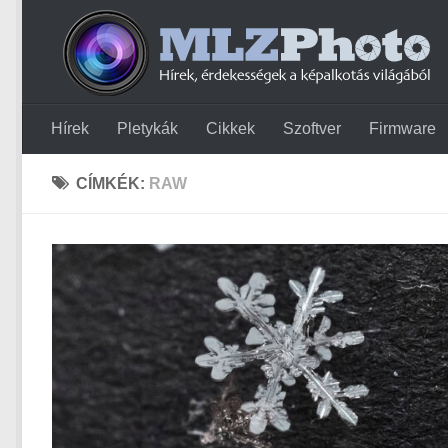
Hírek
Pletykák
Cikkek
Szoftver
Firmware
CÍMKÉK:
RAW