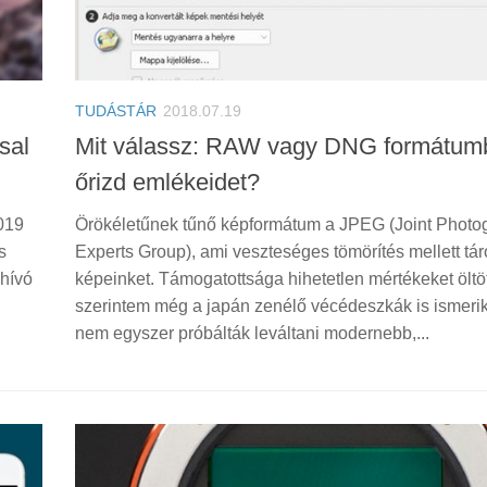
TUDÁSTÁR
2018.07.19
sal
Mit válassz: RAW vagy DNG formátum
őrizd emlékeidet?
019
Örökéletűnek tűnő képformátum a JPEG (Joint Photo
s
Experts Group), ami veszteséges tömörítés mellett táro
phívó
képeinket. Támogatottsága hihetetlen mértékeket öltöt
szerintem még a japán zenélő vécédeszkák is ismerik
nem egyszer próbálták leváltani modernebb,...