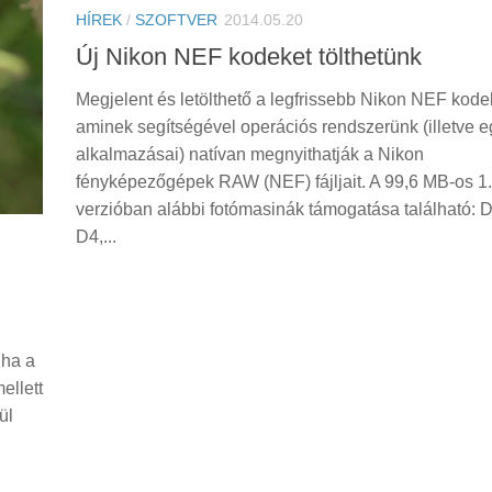
HÍREK
/
SZOFTVER
2014.05.20
Új Nikon NEF kodeket tölthetünk
Megjelent és letölthető a legfrissebb Nikon NEF kode
aminek segítségével operációs rendszerünk (illetve 
alkalmazásai) natívan megnyithatják a Nikon
fényképezőgépek RAW (NEF) fájljait. A 99,6 MB-os 1
verzióban alábbi fotómasinák támogatása található: 
D4,...
 ha a
ellett
ül
.