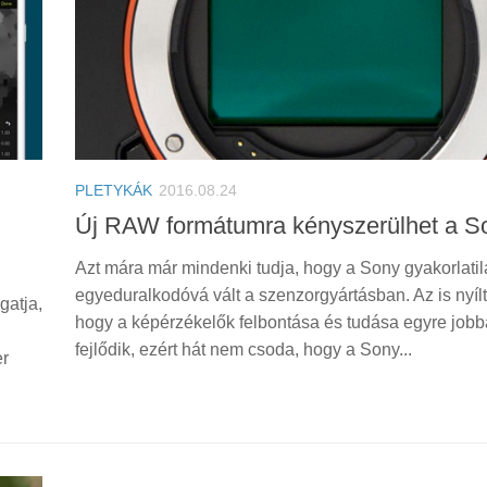
PLETYKÁK
2016.08.24
Új RAW formátumra kényszerülhet a S
Azt mára már mindenki tudja, hogy a Sony gyakorlati
egyeduralkodóvá vált a szenzorgyártásban. Az is nyílt 
gatja,
hogy a képérzékelők felbontása és tudása egyre jobb
fejlődik, ezért hát nem csoda, hogy a Sony...
er