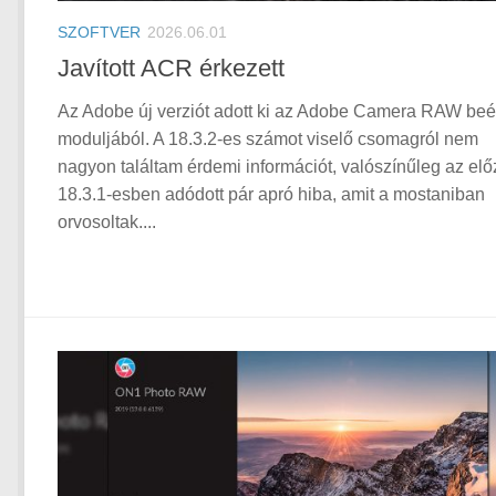
SZOFTVER
2026.06.01
Javított ACR érkezett
Az Adobe új verziót adott ki az Adobe Camera RAW be
moduljából. A 18.3.2-es számot viselő csomagról nem
nagyon találtam érdemi információt, valószínűleg az elő
18.3.1-esben adódott pár apró hiba, amit a mostaniban
orvosoltak....