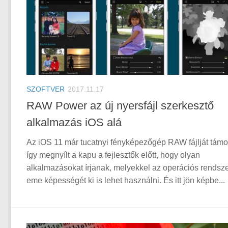
SZOFTVER
2017.11.17
RAW Power az új nyersfájl szerkesztő
alkalmazás iOS alá
Az iOS 11 már tucatnyi fényképezőgép RAW fájlját támo
így megnyílt a kapu a fejlesztők előtt, hogy olyan
alkalmazásokat írjanak, melyekkel az operációs rendsz
eme képességét ki is lehet használni. És itt jön képbe...