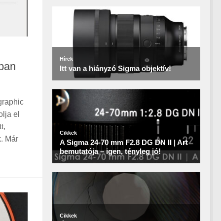
ban
graphic
lja el
t,
. Már