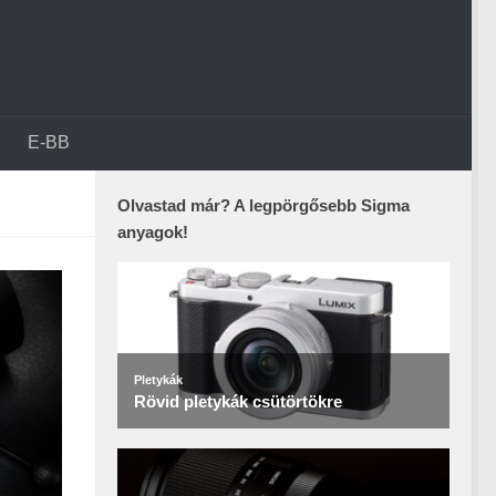
E-BB
Olvastad már? A legpörgősebb Sigma
anyagok!