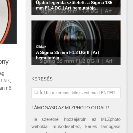
ony
lag
KERESÉS
titok,
an nő,
TÁMOGASD AZ MLZPHOTO OLDALT!
Ha szeretnél hozzájárulni az MLZphoto
weboldal működéséhez, kérlek támogass