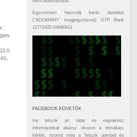
némi adománnyal:
Egyszerűen használj banki átutalást
("ADOMÁNY" megjegyzéssel): OTP Bank
11773425-04680611
k,
egyes
.22.0
D4S,
FACEBOOK KÖVETŐK
Ha tetszik az oldal és naprakész
információkat akarsz olvasni a témában,
kérlek, nyomd meg a Tetszik gombot és