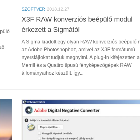
SZOFTVER
2018.12.27
X3F RAW konverziós beépülő modul
érkezett a Sigmától
épülő
A Sigma kiadott egy olyan RAW konverziós beépülő 
ző,
az Adobe Photoshophoz, amivel az X3F formátumú
nyersfájlokat tudjuk megnyitni. A plug-in kifejezetten
Merrill és a Quattro típusú fényképezőgépek RAW
állományaihoz készült, így...