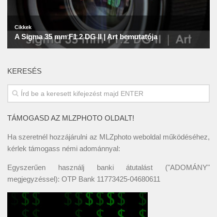
KERESÉS
TÁMOGASD AZ MLZPHOTO OLDALT!
Ha szeretnél hozzájárulni az MLZphoto weboldal működéséhez,
kérlek támogass némi adománnyal:
Egyszerűen használj banki átutalást ("ADOMÁNY"
megjegyzéssel): OTP Bank 11773425-04680611