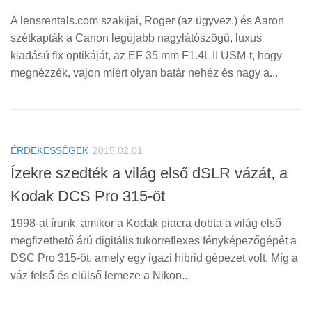
A lensrentals.com szakijai, Roger (az ügyvez.) és Aaron
szétkapták a Canon legújabb nagylátószögű, luxus
kiadású fix optikáját, az EF 35 mm F1.4L II USM-t, hogy
megnézzék, vajon miért olyan batár nehéz és nagy a...
ÉRDEKESSÉGEK
2015.02.01
Ízekre szedték a világ első dSLR vázát, a
Kodak DCS Pro 315-öt
1998-at írunk, amikor a Kodak piacra dobta a világ első
megfizethető árú digitális tükörreflexes fényképezőgépét a
DSC Pro 315-öt, amely egy igazi hibrid gépezet volt. Míg a
váz felső és elülső lemeze a Nikon...