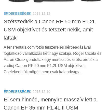
Tanácsok
Érdekességek
ÉRDEKESSÉGEK
2018.12.12
Helyszíni Riport
Szétszedték a Canon RF 50 mm F1.2L
USM objektívet és tetszett nekik, amit
E-BB
láttak
A lensrentals.com fotós felszerelés bérbeadásával
foglalkozó vállalkozás két nagy szakija, Roger Cicala és
Aaron Closz gondoltak egy merészt és szétszerelték a
vadiúj Canon RF 50 mm F1.2L USM objektívet.
Cselekedetük mögött nem csak kalandvágy...
ÉRDEKESSÉGEK
2015.12.10
El sem hinnéd, mennyire masszív lett a
Canon EF 35 mm F1.4L II USM