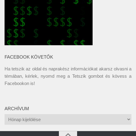
FACEBOOK KÖVETŐK
Ha tetszik az oldal és naprakész információkat akarsz olvasni a
témában, kérlek, nyomd meg a Tetszik gombot és kövess a
Facebookon
is!
ARCHÍVUM
Archívum