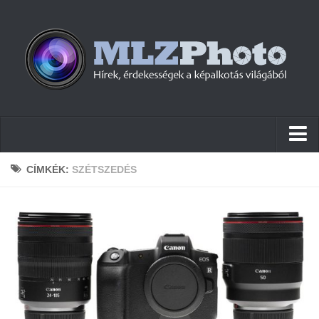
Hírek
CÍMKÉK:
SZÉTSZEDÉS
Pletykák
Cikkek
Szoftver
Firmware
Tudástár