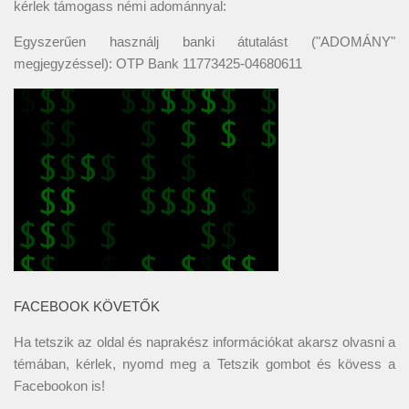
kérlek támogass némi adománnyal:
Egyszerűen használj banki átutalást ("ADOMÁNY"
megjegyzéssel): OTP Bank 11773425-04680611
FACEBOOK KÖVETŐK
Ha tetszik az oldal és naprakész információkat akarsz olvasni a
témában, kérlek, nyomd meg a Tetszik gombot és kövess a
Facebookon
is!