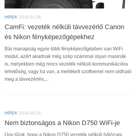
HÍREK
2016.01.05
CamFi: vezeték nélküli távvezérlő Canon
és Nikon fényképezőgépekhez
Bár manapság egyre több fényképezőgépben van WiFi
modul, azért akadnak még szép számmal olyan masinák
is, melyekben még nincs vezeték nélküli kommunikációra
lehetőség, vagy ha van, a mellékelt szoftverrel nem oldható
meg a távvezérlés,...
HÍREK
2014.09.25
Nem biztonságos a Nikon D750 WiFi-je
Úgy tűnik, hogy a Nikon D750 vezeték nélküli hálózata