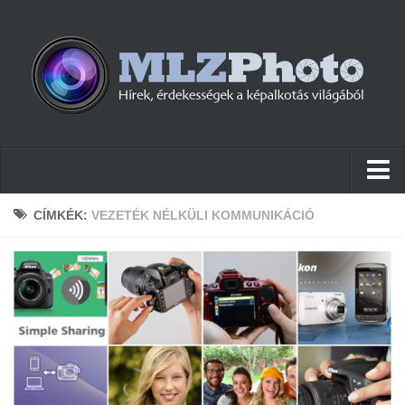
Hírek
CÍMKÉK:
VEZETÉK NÉLKÜLI KOMMUNIKÁCIÓ
Pletykák
Cikkek
Szoftver
Firmware
Tudástár