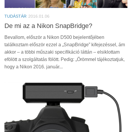
Tanácsok
Érdekességek
TUDÁSTÁR
2016.01.06
Helyszíni Riport
De mi az a Nikon SnapBridge?
E-BB
Bevallom, először a Nikon D500 bejelentőjében
találkoztam először ezzel a „SnapBridge” kifejezéssel, ám
akkor – a többi műszaki specifikáció láttán – elsiklottam
efölött a szolgáltatás fölött. Pedig: „Örömmel tájékoztatjuk,
hogy a Nikon 2016. január...