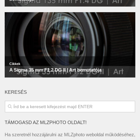
KERESÉS
TÁMOGASD AZ MLZPHOTO OLDALT!
Ha szeretnél hozzájárulni az MLZphoto weboldal működéséhez,