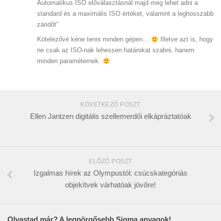
Automatikus ISO előválasztásnál majd meg lehet adni a
standard és a maximális ISO értéket, valamint a leghosszabb
záridőt”
Kötelezővé kéne tenni minden gépen…
Illetve azt is, hogy
ne csak az ISO-nak lehessen határokat szabni, hanem
minden paraméternek.
KÖVETKEZŐ POSZT
Ellen Jantzen digitális szellemerdői elkápráztatóak
ELŐZŐ POSZT
Izgalmas hírek az Olympustól: csúcskategóriás
objekítvek várhatóak jövőre!
Olvastad már? A legpörgősebb Sigma anyagok!