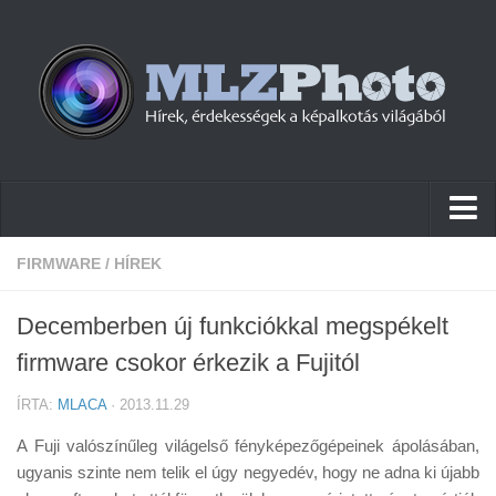
Hírek
FIRMWARE
/
HÍREK
Pletykák
Decemberben új funkciókkal megspékelt
Cikkek
firmware csokor érkezik a Fujitól
Szoftver
ÍRTA:
MLACA
· 2013.11.29
Firmware
A Fuji valószínűleg világelső fényképezőgépeinek ápolásában,
Tudástár
ugyanis szinte nem telik el úgy negyedév, hogy ne adna ki újabb