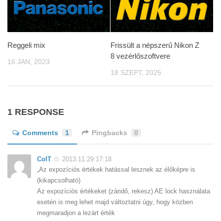
Reggeli mix
Frissült a népszerű Nikon Z
8 vezérlőszoftvere
16 JAN, 2023
18 SZEPT, 2025
1 RESPONSE
Comments
1
Pingbacks
0
ColT
2013.11.29 17:18
„Az expozíciós értékek hatással lesznek az élőképre is
(kikapcsolható)
Az expozíciós értékeket (záridő, rekesz) AE lock használata
esetén is meg lehet majd változtatni úgy, hogy közben
megmaradjon a lezárt érték