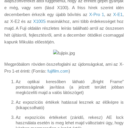
alapszoftvereket attól függetlenül, hogy az érintett gépet gyártják
Tanácsok
e még, vagy sem (lásd X100). A friss hírek szerint idén
Érdekességek
decemberben érkezik egy újabb bővítés az
X-Pro 1
, az
X-E1
,
az X-E2 és az
X100S
masinákhoz, ami több érdekességet hoz
Helyszíni Riport
majd. A Fuji oldalán részletes leírás található arról az összesen
E-BB
hét újításról, fejlesztésről, amit a december ötödikei csomaggal
kapunk Mikulás előestéjén.
Megpróbálom röviden összefoglalni az újdonságokat, ami az X-
Pro 1-et érinti: (Forrás:
fujifilm.com
)
Az optikai keresőben látható „Bright Frame”
pontosságának javítása (a jelzett terület jobban
megközelíti majd a valós látószöget)
Az expozíciós értékek hatással lesznek az élőképre is
(kikapcsolható)
Az expozíciós értékeket (záridő, rekesz) AE lock
használata esetén is meg lehet majd változtatni úgy, hogy