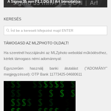
KERESÉS
TÁMOGASD AZ MLZPHOTO OLDALT!
Ha szeretnél hozzájárulni az MLZphoto weboldal működéséhez,
kérlek támogass némi adománnyal:
Egyszerűen használj banki átutalást ("ADOMÁNY"
megjegyzéssel): OTP Bank 11773425-04680611