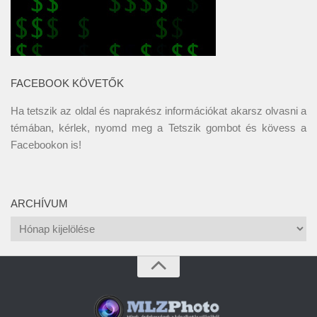
FACEBOOK KÖVETŐK
Ha tetszik az oldal és naprakész információkat akarsz olvasni a
témában, kérlek, nyomd meg a Tetszik gombot és kövess a
Facebookon
is!
ARCHÍVUM
Archívum