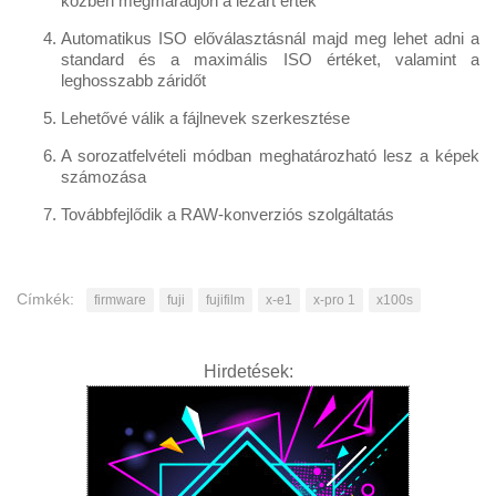
közben megmaradjon a lezárt érték
Automatikus ISO előválasztásnál majd meg lehet adni a
standard és a maximális ISO értéket, valamint a
leghosszabb záridőt
Lehetővé válik a fájlnevek szerkesztése
A sorozatfelvételi módban meghatározható lesz a képek
számozása
Továbbfejlődik a RAW-konverziós szolgáltatás
Címkék:
firmware
fuji
fujifilm
x-e1
x-pro 1
x100s
Hirdetések: