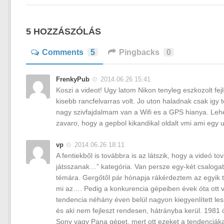
5 HOZZÁSZÓLÁS
Comments
5
Pingbacks
0
FrenkyPub
2014.06.26 15:41
Koszi a videot! Ugy latom Nikon tenyleg eszkozolt f
kisebb rancfelvarras volt. Jo uton haladnak csak ig
nagy szivfajdalmam van a Wifi es a GPS hianya. Lehe
zavaro, hogy a gepbol kikandikal oldalt vmi ami egy u
vp
2014.06.26 18:11
A fentiekből is továbbra is az látszik, hogy a videó 
játsszanak…” kategória. Van persze egy-két csalogat
témára. Gergőtől pár hónapja rákérdeztem az egyik t
mi az…. Pedig a konkurencia gépeiben évek óta ott va
tendencia néhány éven belül nagyon kiegyenlített les
és aki nem fejleszt rendesen, hátrányba kerül. 1981
Sony vagy Pana gépet, mert ott ezeket a tendenciákat 