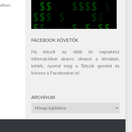
dalban,
FACEBOOK KÖVETŐK
Ha tetszik az oldal és naprakész
információkat akarsz olvasni a témában,
kérlek, nyomd meg a Tetszik gombot és
kövess a
Facebookon
is!
ARCHÍVUM
Archívum