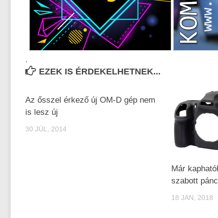
.
EZEK IS ÉRDEKELHETNEK...
Az ősszel érkező új OM-D gép nem
is lesz új
30 JÚL, 2014
Már kapható
szabott pánc
18 JAN, 2018