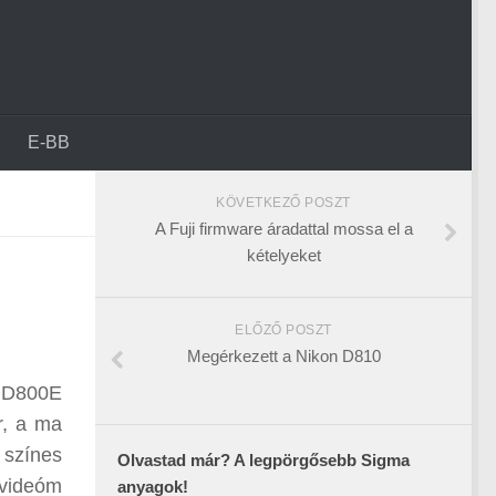
E-BB
KÖVETKEZŐ POSZT
A Fuji firmware áradattal mossa el a
kételyeket
ELŐZŐ POSZT
Megérkezett a Nikon D810
a D800E
ér, a ma
 színes
Olvastad már? A legpörgősebb Sigma
 videóm
anyagok!