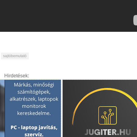
sajtóbemutató
Hirdetések: