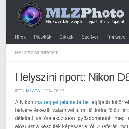
Hírek
Pletykák
Cikkek
Szoftver
Firmware
HELYSZÍNI RIPORT
Helyszíni riport: Nikon 
ÍRTA:
MLACA
· 2014.06.26
A Nikon
ma reggel jelentette be
legújabb tükörre
helyére érkezik valamivel 1 millió forint fölötti 
délelőtti sajtótájékoztatón győződhettünk me
előadást a készülék képességeiről. A referátumot 