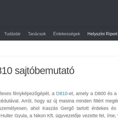
Tudástár
Tanácsok
Érdekességek
Helyszíni Riport
D810 sajtóbemutató
flexes fényképezőgépét, a
D810
-et, amely a D800 és 
árcédulával. Arról, hogy az új masina minden fillért meg
g személyesen, ahol Kaszás Gergő tartott érdekes és
Huller Gyula, a Nikon Kft. ügyvezetője vezette fel, íme,