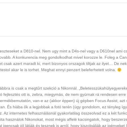
ejleszteseket a D810-nel. Nem ugy mint a D4s-nel vagy a D610nel ami c
y tovabb. A konkurencia meg gondolkodhat mivel korozze le. Foleg a Ca
t csak azert maradt ki, mert bizonyos orszagok tiltjak az ilyet… De ne
testol akar le is torhet. Meghat ennyi penzert beleferhetett volna.
továbbra is csak a megtűrt szekció a Nikonnál. „Beletesszükahülyegyere
ó fejlesztés ott is, zebra, miegymás, de nem gyúrnak rá rendesen erre
ermékbemutatón, van-e az (akkor éppen) új gépben Focus Assist, azt s
n. És hiába ők a legjobbak a fotó terén (úgy gondolom, ez tényleg így
z. Az internetes felhasználásnál gyakorlatilag összeolvad ez a két funk
 óta használok Nikonokat, most mégis affelé kacsingatok, hogy beszerz
igencsak jól látják és tesznek is arról, hogy kiszolgálják az igényeket 