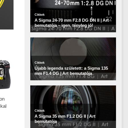
kon
kal