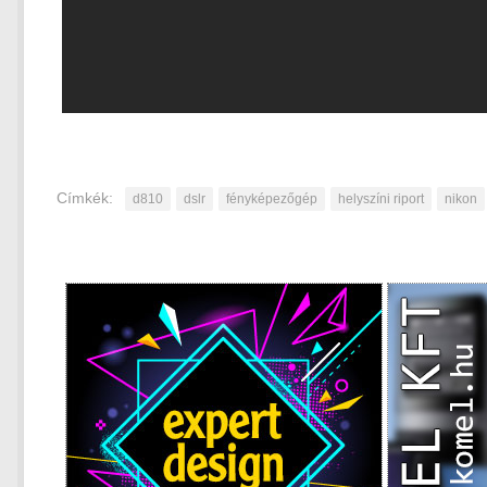
Címkék:
d810
dslr
fényképezőgép
helyszíni riport
nikon