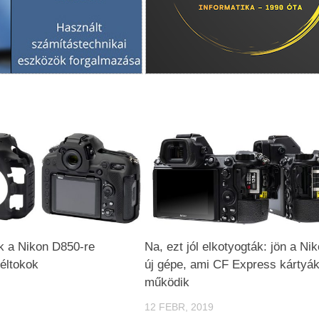
k a Nikon D850-re
Na, ezt jól elkotyogták: jön a Ni
éltokok
új gépe, ami CF Express kártyák
működik
12 FEBR, 2019