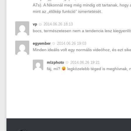
A7s). A Nikonnál meg még mindig ott tartanak, hogy a
mint az „élőkép funkció” ismertetését.
vp
2014.06.26 18:13
bocs, természetesen nem a tendencia lesz kiegyenlí
egyember
2014.06.26 19:03
Minden ideális volt egy normális videóhoz, és ezt sik
mlzphoto
2014.06.26 19:21
fáj, mi?
legközelebb téged is meghívnak, n