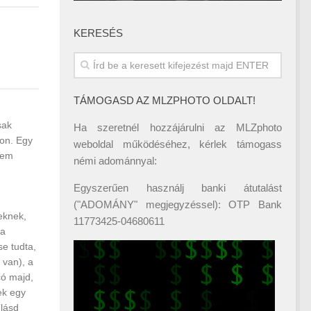
KERESÉS
TÁMOGASD AZ MLZPHOTO OLDALT!
sak
Ha szeretnél hozzájárulni az MLZphoto
non. Egy
weboldal működéséhez, kérlek támogass
kem
némi adománnyal:
Egyszerűen használj banki átutalást
("ADOMÁNY" megjegyzéssel): OTP Bank
keknek,
11773425-04680611
 a
e tudta,
 van), a
có majd,
ek egy
(lásd