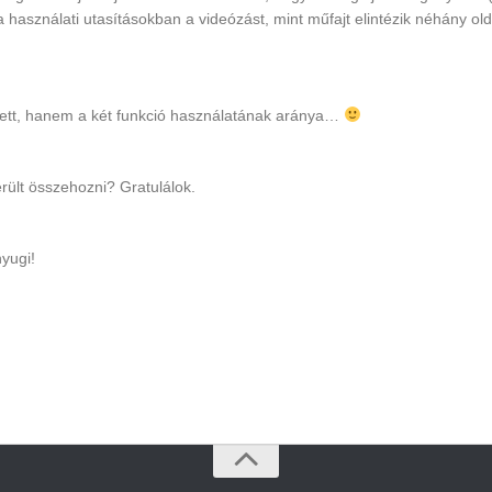
 használati utasításokban a videózást, mint műfajt elintézik néhány ol
tett, hanem a két funkció használatának aránya…
erült összehozni? Gratulálok.
yugi!