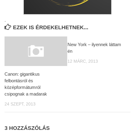
.
EZEK IS ÉRDEKELHETNEK...
New York – ilyennek láttam
én
12 MÁRC, 2013
Canon: gigantikus
felbontásról és
középformátumról
csipognak a madarak
24 SZEPT, 2013
3 HOZZÁSZÓLÁS