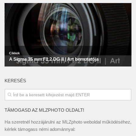
KERESÉS
TÁMOGASD AZ MLZPHOTO OLDALT!
Ha szeretnél hozzájárulni az MLZphoto weboldal működéséhez,
kérlek támogass némi adománnyal: