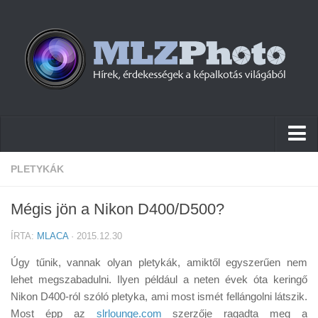
Hírek
PLETYKÁK
Pletykák
Mégis jön a Nikon D400/D500?
Cikkek
ÍRTA:
MLACA
· 2015.12.30
Szoftver
Úgy tűnik, vannak olyan pletykák, amiktől egyszerűen nem
Firmware
lehet megszabadulni. Ilyen például a neten évek óta keringő
Nikon D400-ról szóló pletyka, ami most ismét fellángolni látszik.
Tudástár
Most épp az
slrlounge.com
szerzője ragadta meg a