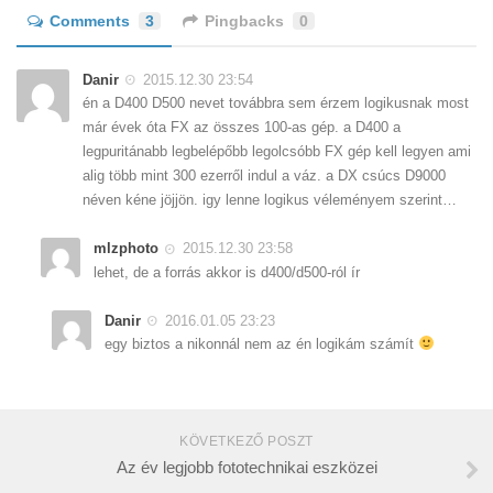
Comments
3
Pingbacks
0
Danir
2015.12.30 23:54
én a D400 D500 nevet továbbra sem érzem logikusnak most
már évek óta FX az összes 100-as gép. a D400 a
legpuritánabb legbelépőbb legolcsóbb FX gép kell legyen ami
alig több mint 300 ezerről indul a váz. a DX csúcs D9000
néven kéne jöjjön. igy lenne logikus véleményem szerint…
mlzphoto
2015.12.30 23:58
lehet, de a forrás akkor is d400/d500-ról ír
Danir
2016.01.05 23:23
egy biztos a nikonnál nem az én logikám számít
KÖVETKEZŐ POSZT
Az év legjobb fototechnikai eszközei