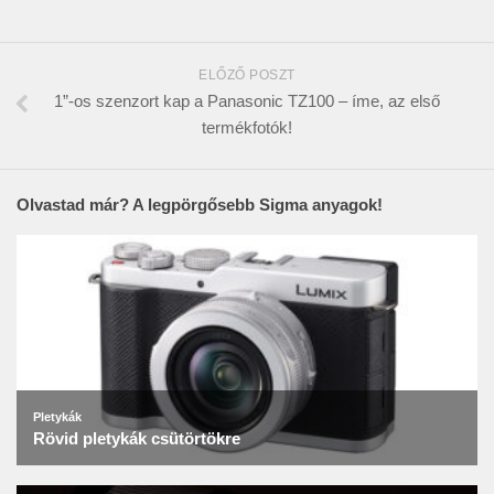
ELŐZŐ POSZT
1”-os szenzort kap a Panasonic TZ100 – íme, az első
termékfotók!
Olvastad már? A legpörgősebb Sigma anyagok!