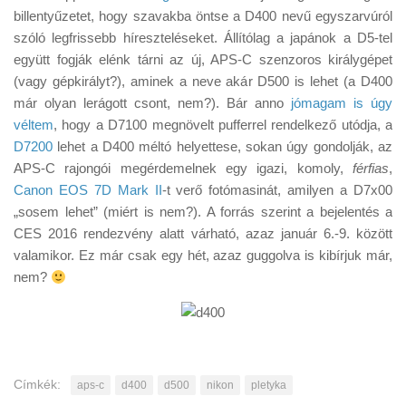
Tanácsok
billentyűzetet, hogy szavakba öntse a D400 nevű egyszarvúról
szóló legfrissebb híreszteléseket. Állítólag a japánok a D5-tel
Érdekességek
együtt fogják elénk tárni az új, APS-C szenzoros királygépet
Helyszíni Riport
(vagy gépkirályt?), aminek a neve akár D500 is lehet (a D400
már olyan lerágott csont, nem?). Bár anno
jómagam is úgy
E-BB
véltem
, hogy a D7100 megnövelt pufferrel rendelkező utódja, a
D7200
lehet a D400 méltó helyettese, sokan úgy gondolják, az
APS-C rajongói megérdemelnek egy igazi, komoly,
férfias
,
Canon EOS 7D Mark II
-t verő fotómasinát, amilyen a D7x00
„sosem lehet” (miért is nem?). A forrás szerint a bejelentés a
CES 2016 rendezvény alatt várható, azaz január 6.-9. között
valamikor. Ez már csak egy hét, azaz guggolva is kibírjuk már,
nem?
Címkék:
aps-c
d400
d500
nikon
pletyka