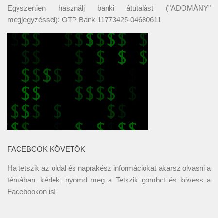
Egyszerűen használj banki átutalást ("ADOMÁNY"
megjegyzéssel): OTP Bank 11773425-04680611
FACEBOOK KÖVETŐK
Ha tetszik az oldal és naprakész információkat akarsz olvasni a
témában, kérlek, nyomd meg a Tetszik gombot és kövess a
Facebookon
is!